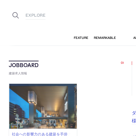
建築求人情報
様
古民家を軸に全国で“価値循環の仕組
リノベる株式会社が、設計パートナ
社会への影響力のある建築を手掛
代官山を拠点に活動する「梅澤竜也 /
住宅や共同住宅などを手掛け、“合理