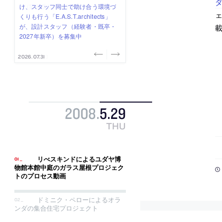
み”を作り、リモートワーク主体の働
ー (業務委託) を募集中
け、スタッフ同士で助け合う環境づ
ALA INC.」が、設計スタッフ・アル
的でシンプルなデザイン”を志向する
ェ
き方を実践する「株式会社つぎと」
くりも行う「E.A.S.T.architects」
バイト・事務職を募集中
「PANDA：山本浩三建築設計事務
が、設計スタッフ（経験者・既卒）
が、設計スタッフ（経験者・既卒・
所」が、設計スタッフ（経験者・既
を募集中
2027年新卒）を募集中
卒・2027年新卒）を募集中
2026.08.03
2026.08.03
2026.07.31
2026.07.30
2026.07.29
2008
.
5
.
29
THU
リべスキンドによるユダヤ博
物館本館中庭のガラス屋根プロジェク
トのプロセス動画
ドミニク・ペローによるオラ
ンダの集合住宅プロジェクト