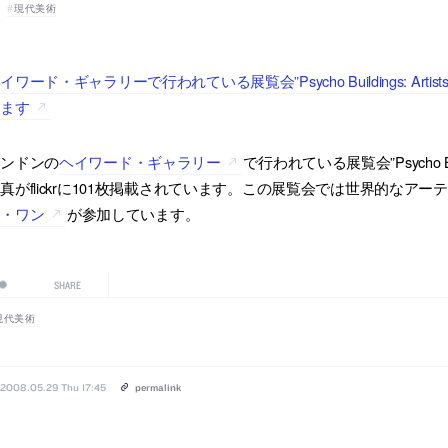
現代美術
イワード・ギャラリーで行われている展覧会”Psycho Buildings: Artists Tak
ります
ロンドンの
ヘイワード・ギャラリー
で行われている展覧会”Psycho Buildin
真がflickrに101枚掲載されています。この展覧会では世界的なア
エ・ワン
が参加しています。
SHARE
現代美術
2008.05.29 Thu 17:45
permalink