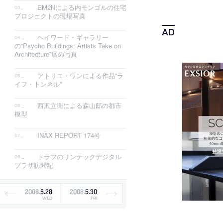
EM2Nによる内モンゴルの住宅
プロジェクトの現場写真
ヘイワード・ギャラリー
の”Psycho Buildings: Artists Take on
Architecture”展の写真
アトリエ・ワンによる作品”ラ
イフ・トンネル”
西沢立衛による森山邸の都市
模型
INAX REPORT 174号
トラフのリンテックデジタル
プラザ訪問記
2008
.
5
.
28
2008
.
5
.
30
WED
FRI