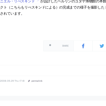
ダニエル・リべスキンド
が設計したベルリンのユダヤ博物館の本
クト（こちらもリべスキンドによる）の完成までの様子を撮影したドキュメンタリ
載されています。
SHARE
2008.05.29 Thu 17:18
permalink