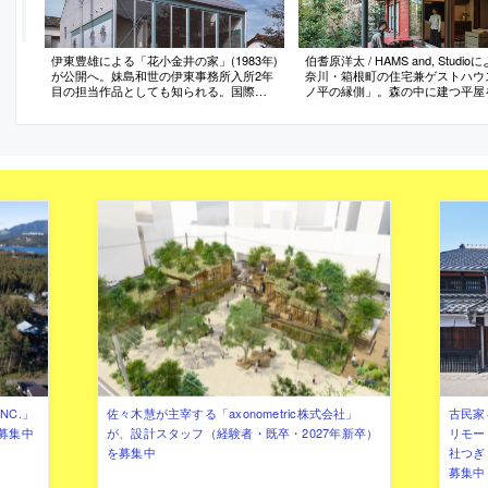
伊東豊雄による「花小金井の家」(1983年)
伯耆原洋太 / HAMS and, Studi
が公開へ。妹島和世の伊東事務所入所2年
奈川・箱根町の住宅兼ゲストハウ
目の担当作品としても知られる。国際文
ノ平の縁側」。森の中に建つ平屋
化会館が公開や展示プログラムの運営を
修。中央に居間がある“求心性の高
担う
の構成に着目し、内外を繋ぐと共
を促す“円環状の縁側”を新設する
案。床を土間に変えた“外部的な内
と外の新たな関係に寄与
NC.」
佐々木慧が主宰する「axonometric株式会社」
古民家
募集中
が、設計スタッフ（経験者・既卒・2027年新卒）
リモー
を募集中
社つぎ
募集中