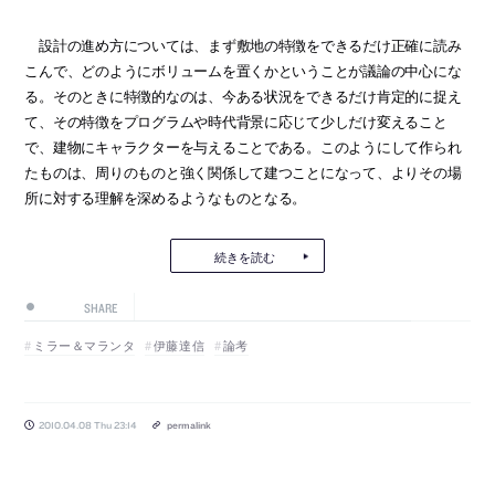
設計の進め方については、まず敷地の特徴をできるだけ正確に読み
こんで、どのようにボリュームを置くかということが議論の中心にな
る。そのときに特徴的なのは、今ある状況をできるだけ肯定的に捉え
て、その特徴をプログラムや時代背景に応じて少しだけ変えること
で、建物にキャラクターを与えることである。このようにして作られ
たものは、周りのものと強く関係して建つことになって、よりその場
所に対する理解を深めるようなものとなる。
続きを読む
SHARE
ミラー＆マランタ
伊藤達信
論考
2010.04.08 Thu 23:14
permalink