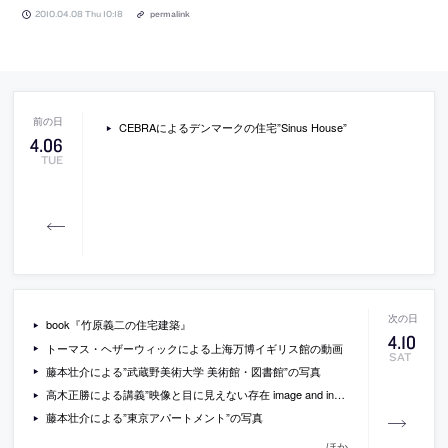
2010.04.08 Thu 10:18
permalink
CEBRAによるデンマークの住宅”Sinus House”
4
.
06
TUE
book『竹原義二の住宅建築』
4
.
10
トーマス・ヘザーウィックによる上海万博イギリス館の動画
SAT
藤本壮介による”武蔵野美術大学 美術館・図書館”の写真
高木正勝による講義”映像と目に見えない存在 image and invisible”の動画
藤本壮介による”東京アパートメント”の写真
ほか