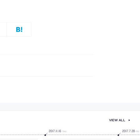
VIEW ALL
2017
.
11
.
16
2017
.
7
.
28
THU
FRI