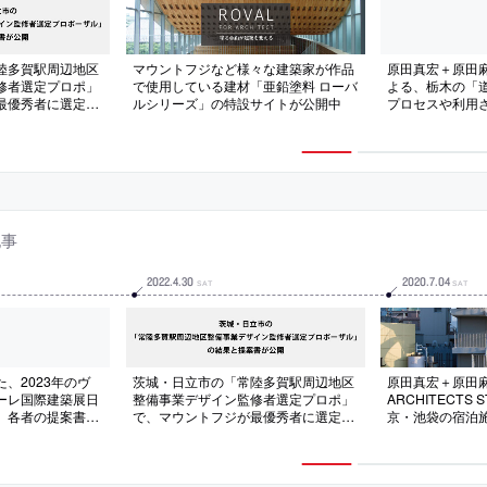
陸多賀駅周辺地区
マウントフジなど様々な建築家が作品
原田真宏＋原田麻
修者選定プロポ」
で使用している建材「亜鉛塗料 ローバ
よる、栃木の「
最優秀者に選定さ
ルシリーズ」の特設サイトが公開中
プロセスや利用
ートされた記事
記事
2022
.
4
.
30
2020
.
7
.
04
SAT
SAT
、2023年のヴ
茨城・日立市の「常陸多賀駅周辺地区
原田真宏＋原田麻魚 
ーレ国際建築展日
整備事業デザイン監修者選定プロポ」
ARCHITECTS
、各者の提案書と
で、マウントフジが最優秀者に選定さ
京・池袋の宿泊施設「
には、大西麻貴・
れ提案書も公開
・田根剛・西牧厚
田麻魚が名を連ねる