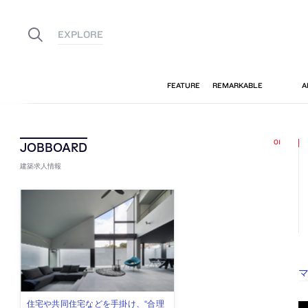
建築求人情報
古民家を軸に全国で“価値循環の仕組
リノベる株式会社が、設計パートナ
社会への影響力のある建築を手掛
代官山を拠点に活動する「梅澤竜也 /
住宅や共同住宅などを手掛け、“合理