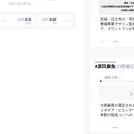
2001年3月号』
茨城・日立市の「常
2011
.
8
.
31
2011
.
9
.
02
整備事業デザイン監
WED
FRI
で、マウントフジが
れ提案書も公開
の関連
#原田麻魚
2022
.
7
.
23
SAT
大西麻貴が選定された
ェネチア・ビエンナ
本館の指名コンペの
講評が公開。候補者
腰原幹雄・杉本博司
子・原田真宏 / 原