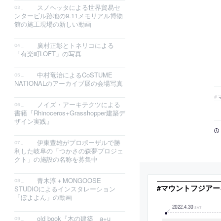
スノヘッタによる世界貿易セ
ンタービル跡地の9.11メモリアル博物
館の施工現場の新しい動画
廣村正彰とトネリコによる
「有楽町LOFT」の写真
中村竜治によるCoSTUME
NATIONALのアーカイブ展の会場写真
ノイズ・アーキテクツによる
書籍『Rhinoceros+Grasshopper建築デ
ザイン実践』
伊東豊雄がプロポーザルで勝
利した岐阜の「つかさの森夢プロジェ
クト」の施設の名称を募集中
青木淳＋MONGOOSE
#マウントフジア
STUDIOによるインスタレーション
「ぼよよん」の動画
2022
.
4
.
30
SAT
old book『木の建築 a+u