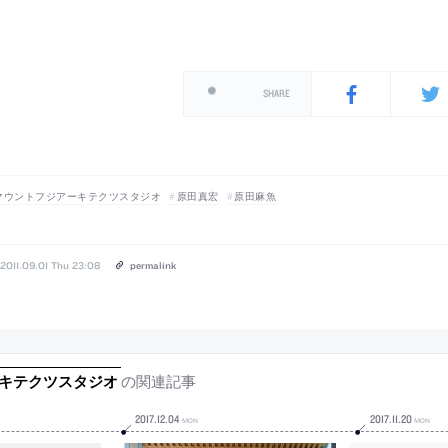
SHARE
マウントフジアーキテクツスタジオ
原田真宏
原田麻魚
2011.09.01 Thu 23:08
permalink
の関連記事
ーキテクツスタジオ
2017
.
12
.
04
2017
.
11
.
20
MON
MON