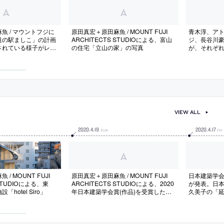
魚 / マウントフジに
原田真宏＋原田麻魚 / MOUNT FUJI
青木淳、ア
道の駅ましこ」の計画
ARCHITECTS STUDIOによる、富山
ジ、長谷川
されている様子がレポ
の住宅「立山の家」の写真
が、それぞ
山に宿泊施
「A&A」の
[-2017/8/12]
VIEW ALL
2020
.
4
.
19
2020
.
4
.
17
SUN
FRI
/ MOUNT FUJI
原田真宏＋原田麻魚 / MOUNT FUJI
日本建築学
 STUDIOによる、東
ARCHITECTS STUDIOによる、2020
が発表。日本
hotel Siro」
年日本建築学会賞(作品)を受賞した
久美子の「
「道の駅 ましこ」の資料
ト」、竹中
タジアム吹田」
の駅 ましこ