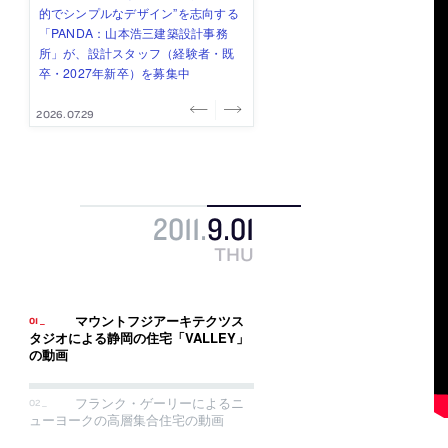
み”を作り、リモートワーク主体の働
ー (業務委託) を募集中
け、スタッフ同士で助け合う環境づ
ALA INC.」が、設計スタッフ・アル
的でシンプルなデザイン”を志向する
き方を実践する「株式会社つぎと」
くりも行う「E.A.S.T.architects」
バイト・事務職を募集中
「PANDA：山本浩三建築設計事務
が、設計スタッフ（経験者・既卒）
が、設計スタッフ（経験者・既卒・
所」が、設計スタッフ（経験者・既
を募集中
2027年新卒）を募集中
卒・2027年新卒）を募集中
2026.08.03
2026.08.03
2026.07.31
2026.07.30
2026.07.29
2011
.
9
.
01
THU
マウントフジアーキテクツス
タジオによる静岡の住宅「VALLEY」
の動画
フランク・ゲーリーによるニ
ューヨークの高層集合住宅の動画