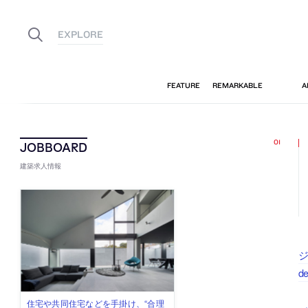
建築求人情報
ジ
d
古民家を軸に全国で“価値循環の仕組
リノベる株式会社が、設計パートナ
社会への影響力のある建築を手掛
代官山を拠点に活動する「梅澤竜也 /
住宅や共同住宅などを手掛け、“合理