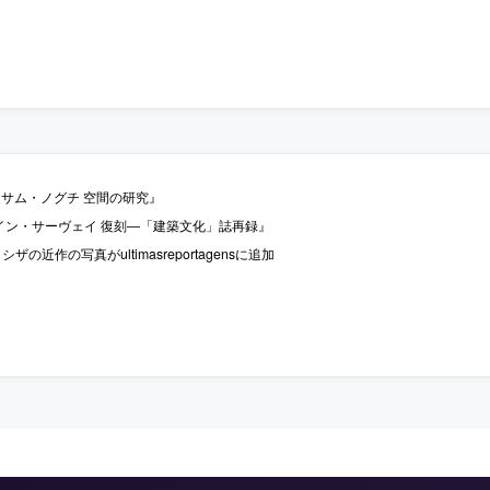
k『イサム・ノグチ 空間の研究』
ザイン・サーヴェイ 復刻―「建築文化」誌再録』
ザの近作の写真がultimasreportagensに追加