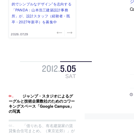
み”を作り、リモートワーク主体の働
ー (業務委託) を募集中
け、スタッフ同士で助け合う環境づ
ALA INC.」が、設計スタッフ・アル
的でシンプルなデザイン”を志向する
C
き方を実践する「株式会社つぎと」
くりも行う「E.A.S.T.architects」
バイト・事務職を募集中
「PANDA：山本浩三建築設計事務
が、設計スタッフ（経験者・既卒）
が、設計スタッフ（経験者・既卒・
所」が、設計スタッフ（経験者・既
を募集中
2027年新卒）を募集中
卒・2027年新卒）を募集中
2026.08.03
2026.08.03
2026.07.31
2026.07.30
2026.07.29
2012
.
5
.
05
SAT
ジャンプ・スタジオによるグ
ーグルと技術企業数社のためのコワー
キングスペース「Google Campus」
の写真
「借りれる、有名建築家の賃
貸集合住宅まとめ。（東京近郊）」が