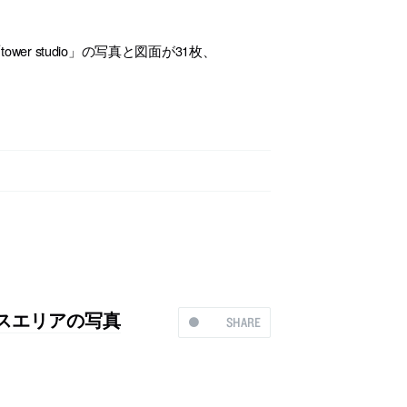
er studio」の写真と図面が31枚、
スエリアの写真
SHARE