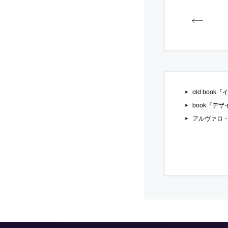
old boo
book『デ
アルヴァロ・シ