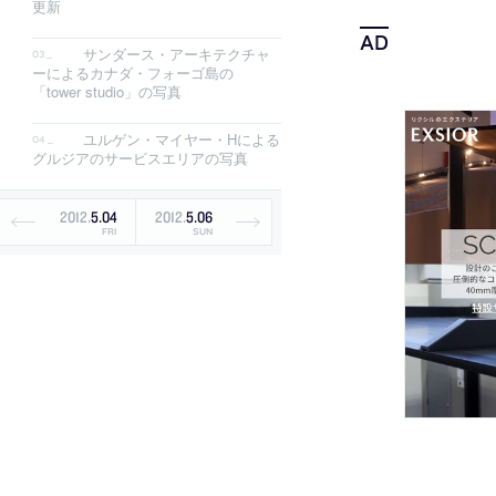
更新
サンダース・アーキテクチャ
ーによるカナダ・フォーゴ島の
「tower studio」の写真
ユルゲン・マイヤー・Hによる
グルジアのサービスエリアの写真
2012
.
5
.
04
2012
.
5
.
06
FRI
SUN