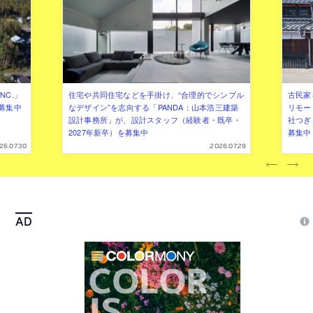
NC.」
住宅や共同住宅などを手掛け、“合理的でシンプル
古民家
募集中
なデザイン”を志向する「PANDA：山本浩三建築
リモー
設計事務所」が、設計スタッフ（経験者・既卒・
社つぎ
2027年新卒）を募集中
募集中
26.07.30
2026.07.29