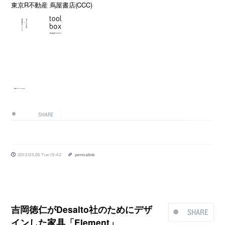
東京R不動産 蔦屋書店(CCC)
SHARE
2013.03.26 Tue 15:42
permalink
吉岡徳仁がDesalto社のためにデザ
SHARE
インした家具「Element」