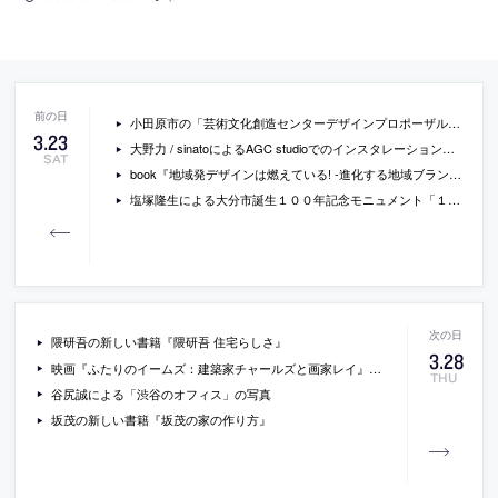
小田原市の「芸術文化創造センターデザインプロポーザル」の第三次審査の結果
3
.
23
大野力 / sinatoによるAGC studioでのインスタレーション「MULTIFACETED」
SAT
book『地域発デザインは燃えている! -進化する地域ブランド特集-』
塩塚隆生による大分市誕生１００年記念モニュメント「１００ years tree」の画像
隈研吾の新しい書籍『隈研吾 住宅らしさ』
3
.
28
映画『ふたりのイームズ：建築家チャールズと画家レイ』の予告編動画
THU
谷尻誠による「渋谷のオフィス」の写真
坂茂の新しい書籍『坂茂の家の作り方』