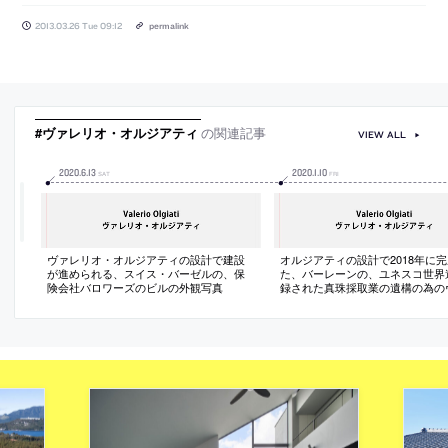
2013.03.26 Tue 09:12
permalink
#ヴァレリオ・オルジアティ
の関連記事
VIEW ALL
2020
.
6
.
13
2020
.
1
.
10
SAT
FRI
ヴァレリオ・オルジアティの設計で建設
オルジアティの設計で2018年に
が進められる、スイス・バーゼルの、保
た、バーレーンの、ユネスコ世界
険会社バロワーズのビルの外観写真
録された真珠採取業の遺構の為の
ターセンター「Pearling Site Visito
Centre」の、イワン・バーンの
写真