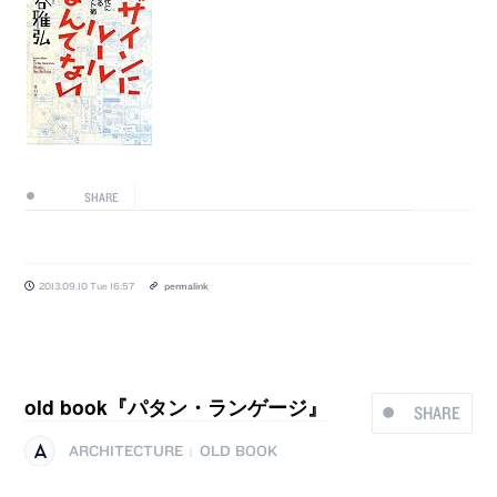
SHARE
2013.09.10 Tue 16:57
permalink
old book『パタン・ランゲージ』
SHARE
ARCHITECTURE
OLD BOOK
|