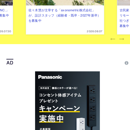
NC.」
佐々木慧が主宰する「axonometric株式会社」
古民家
募集中
が、設計スタッフ（経験者・既卒・2027年新卒）
リモー
を募集中
社つぎ
募集中
26.07.30
2026.08.07