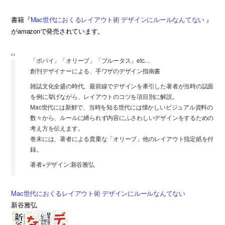
書籍『
Mac世代におくるレイアウト術 デザインにルールなんてない
』
がamazonで発売されています。
「ポパイ」「オリーブ」「ブルータス」etc…
創刊デザイナーによる、手ワザのデザイン指南書
雑誌文化全盛の時代、最前線でデザインを牽引した著者が当時の誌面
を例に挙げながら、レイアウトのコツを項目別に解説。
Mac世代には新鮮で、当時を知る世代には懐かしいビジュアル資料の
数々から、ルールに縛られず内容にふさわしいデザインをするための
考え方を伝えます。
巻末には、著者による貴重な「オリーブ」他のレイアウト指定紙を付
録。
著者+デザイン:新谷雅弘
Mac世代におくるレイアウト術 デザインにルールなんてない
新谷雅弘