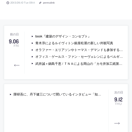
2013.09.10 Tue 09:11
permalink
book『建築のデザイン・コンセプト』
9
.
06
青木淳によるルイヴィトン銀座松屋の新しい外観写真
FRI
オラファー・エリアソンやトーマス・デマンドも参加する、ダグ・エイケンの最新プロジェクト「Station to Station」の紹介記事
オフィス・ゲールス・ファン・セーヴェレンによるベルギーの住宅「in and out of three houses」
武井誠＋鍋島千恵 / ＴＮＡによる岡山の「カモ井加工紙第二製造工場倉庫」の写真
隈研吾に、丹下健三について聞いているインタビュー「知られざる丹下健三──海外プロジェクト・都市計画を中心に」
9
.
12
THU