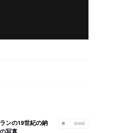
ランの19世紀の納
SHARE
n」の写真