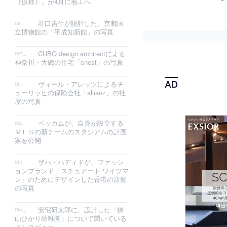
（仮称）」が4月に着工へ
谷口吉生が設計した、京都国
立博物館の「平成知新館」の写真
CUBO design architectによる
神奈川・大磯の住宅「cnest」の写真
ヴィール・アレッツによるチ
ューリッヒの保険会社「allianz」の社
屋の写真
ベッカムが、自身が設立する
ＭＬＳの新チームのスタジアムの計画
案を公開
ザハ・ハディドが、ファッシ
ョンブランド「スチュアート ワイツマ
ン」のためにデザインした香港の店舗
の写真
安宅研太郎に、設計した「狭
山ひかり幼稚園」について聞いている
インタビュー