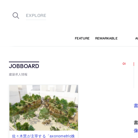
建築求人情報
書
佐々木慧が主宰する「axonometric株
古民家を軸に全国で“価値循環の仕組
リノベる株式会社が、設計パートナ
社会への影響力のある建築を手掛
代官山を拠点に活動する「梅澤竜也 /