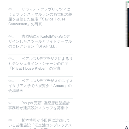
サヴィオ・ファブリッツィに
よるフランス・マルランの19世紀の納
屋を改修した住宅「Savioz House
Conversion」の写真
吉岡徳仁がKartellのためにデ
ザインしたスツールとサイドテーブル
のコレクション「SPARKLE」
ベアルス&デプラザスによるリ
ヒテンシュタイン・シャーンの住宅
「Privat House Kieber」の写真
ベアルス&デプラザスのスイス
イタリア大学での展覧会「Amurs」の
会場動画
[ap job 更新] 團紀彦建築設計
事務所が建築設計スタッフを募集中
杉本博司が小田原に計画して
いる芸術施設「江之浦コンプレックス