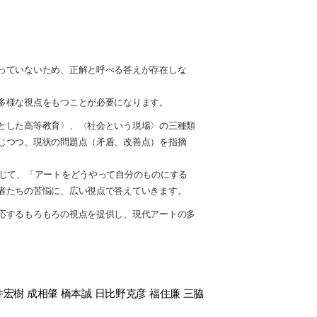
っていないため、正解と呼べる答えが存在しな
多様な視点をもつことが必要になります。
とした高等教育〉、〈社会という現場〉の三種類
じつつ、現状の問題点（矛盾、改善点）を指摘
通じて、「アートをどうやって自分のものにする
者たちの苦悩に、広い視点で答えていきます。
応するもろもろの視点を提供し、現代アートの多
井宏樹 成相肇 橋本誠 日比野克彦 福住廉 三脇