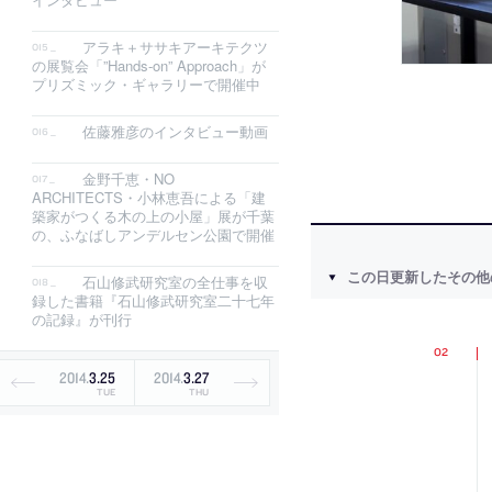
アラキ＋ササキアーキテクツ
の展覧会「”Hands-on” Approach」が
プリズミック・ギャラリーで開催中
佐藤雅彦のインタビュー動画
金野千恵・NO
ARCHITECTS・小林恵吾による「建
築家がつくる木の上の小屋」展が千葉
の、ふなばしアンデルセン公園で開催
この日更新したその他
石山修武研究室の全仕事を収
録した書籍『石山修武研究室二十七年
の記録』が刊行
2014
.
3
.
25
2014
.
3
.
27
TUE
THU