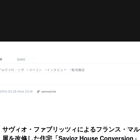
SHARE
アルヴァロ・シザ
スペイン
インタビュー
観光施設
2014.03.26 Wed 23:16
permalink
サヴィオ・ファブリッツィによるフランス・マル
屋を改修した住宅「Savioz House Conversio