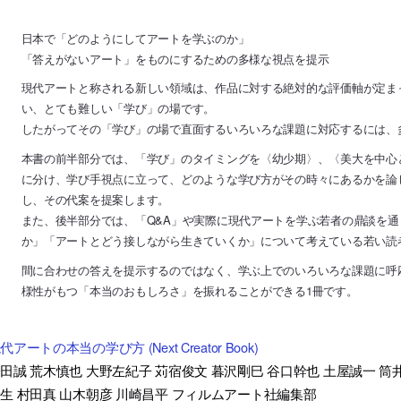
日本で「どのようにしてアートを学ぶのか」
「答えがないアート」をものにするための多様な視点を提示
現代アートと称される新しい領域は、作品に対する絶対的な評価軸が定ま
い、とても難しい「学び」の場です。
したがってその「学び」の場で直面するいろいろな課題に対応するには、
本書の前半部分では、「学び」のタイミングを〈幼少期〉、〈美大を中心
に分け、学び手視点に立って、どのような学び方がその時々にあるかを論
し、その代案を提案します。
また、後半部分では、「Q&A」や実際に現代アートを学ぶ若者の鼎談を
か」「アートとどう接しながら生きていくか」について考えている若い読
間に合わせの答えを提示するのではなく、学ぶ上でのいろいろな課題に呼
様性がもつ「本当のおもしろさ」を振れることができる1冊です。
代アートの本当の学び方 (Next Creator Book)
田誠 荒木慎也 大野左紀子 苅宿俊文 暮沢剛巳 谷口幹也 土屋誠一 筒
生 村田真 山木朝彦 川崎昌平 フィルムアート社編集部