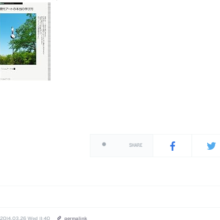
SHARE
2014.03.26 Wed 11:40
permalink