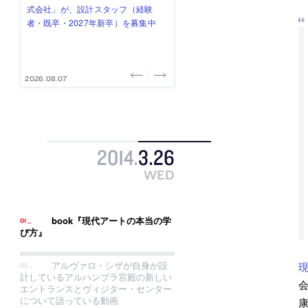
式会社」が、設計スタッフ（経験
み”を作り、リモートワーク主体の働
ー (業務委託) を募集中
け、スタッフ同士で助け合う環境づ
ALA INC.」が、設計スタッフ・アル
者・既卒・2027年新卒）を募集中
き方を実践する「株式会社つぎと」
くりも行う「E.A.S.T.architects」
バイト・事務職を募集中
が、設計スタッフ（経験者・既卒）
が、設計スタッフ（経験者・既卒・
を募集中
2027年新卒）を募集中
2026.08.07
2026.08.03
2026.08.03
2026.07.31
2026.07.30
2014
.
3
.
26
WED
book『現代アートの本当の学
び方』
アルヴァロ・シザが自身が設
現
計しているアルハンブラ宮殿の新しい
会
エントランスとヴィジター・センター
について語っている動画
康