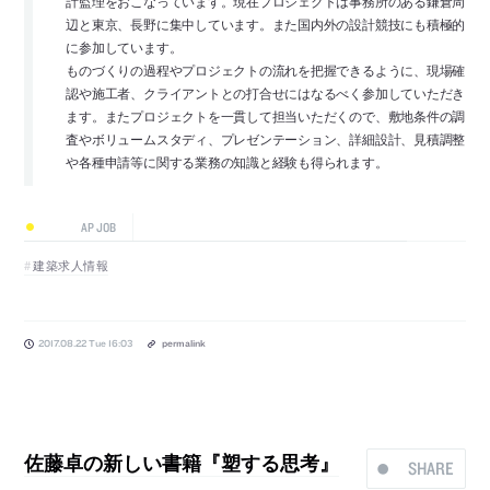
計監理をおこなっています。現在プロジェクトは事務所のある鎌倉周
辺と東京、長野に集中しています。また国内外の設計競技にも積極的
に参加しています。
ものづくりの過程やプロジェクトの流れを把握できるように、現場確
認や施工者、クライアントとの打合せにはなるべく参加していただき
ます。またプロジェクトを一貫して担当いただくので、敷地条件の調
査やボリュームスタディ、プレゼンテーション、詳細設計、見積調整
や各種申請等に関する業務の知識と経験も得られます。
AP JOB
建築求人情報
2017.08.22 Tue 16:03
permalink
佐藤卓の新しい書籍『塑する思考』
SHARE