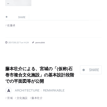
SHARE
佐藤卓
2017.08.22 Tue 14:24
permalink
藤本壮介による、宮城の「(仮称)石
SHARE
巻市複合文化施設」の基本設計段階
での平面図等が公開
ARCHITECTURE
REMARKABLE
|
宮城
文化施設
藤本壮介