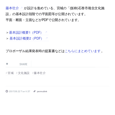
藤本壮介
が設計を進めている、宮城の「(仮称)石巻市複合文化施
設」の基本設計段階での平面図等が公開されています。
平面・断面・立面などがPDFで公開されています。
＞
基本設計概要1（PDF）
＞
基本設計概要2（PDF）
プロポーザル結果発表時の提案書などは
こちらにまとめています
。
SHARE
宮城
文化施設
藤本壮介
2017.08.22 Tue 11:37
permalink