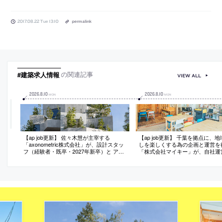
2017.08.22 Tue 13:10
permalink
#建築求人情報
の関連記事
VIEW ALL
2026
.
8
.
10
2026
.
8
.
10
MON
MON
【ap job更新】 佐々木慧が主宰する
【ap job更新】 千葉を拠点に、
「axonometric株式会社」が、設計スタッ
しを楽しくする為の企画と運営を
フ（経験者・既卒・2027年新卒）と アル
「株式会社マイキー」が、自社運
バイトを募集中
ースのプロジェクトマネージャー
経験者も歓迎）を募集中