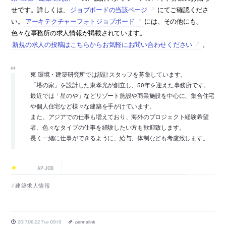
せです。詳しくは、
ジョブボードの当該ページ
にてご確認くださ
い。
アーキテクチャーフォトジョブボード
には、その他にも、
色々な事務所の求人情報が掲載されています。
新規の求人の投稿はこちらからお気軽にお問い合わせください
。
東 環境・建築研究所では設計スタッフを募集しています。
「塔の家」を設計した東孝光が創立し、50年を迎えた事務所です。
最近では「星のや」などリゾート施設や商業施設を中心に、集合住宅
や個人住宅など様々な建築を手がけています。
また、アジアでの仕事も増えており、海外のプロジェクト経験希望
者、色々なタイプの仕事を経験したい方も歓迎致します。
長く一緒に仕事ができるように、給与、体制なども考慮致します。
AP JOB
建築求人情報
2017.08.22 Tue 09:19
permalink