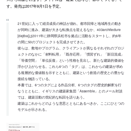
す。発売は2017年9月1日を予定。
21世紀に入って経済成長の神話が崩れ、都市回帰と地域再生の動き
が同時に進み、建築が大きな転換点を迎えるなか、403architecture
[dajiba]は2011年に静岡県浜松市を拠点に活動をスタートし、約6年
の間に50のプロジェクトを完成させてきた。
彼らは、敷地やプログラム、クライアントが異なるそれぞれのプロジ
ェクトのなかに「材料転用」「既存応用」「慣習ずれ」「新旧混成」
「等価空間」「単位反復」という性格を見出し、新たな建築的価値を
浮かび上がらせる。これら6つの「タグ」は、これからの建築が求め
る複層的な価値観を示すとともに、建築という創造の歴史との豊かな
接続を物語っている。
本書では、6つのタグによる作品分析、6つのタグの歴史的解釈を行
なうとともに、イギリスの建築家集団「Assemble」とのメール対談
では、建築活動の世紀的な転回を語りあう。
建築はこれからどのような意思とともにあるべきか。ここにひとつの
モデルが示される。