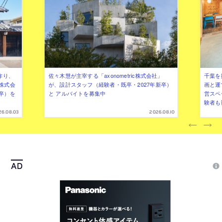
作り、
佐々木慧が主宰する「axonometric株式会社」
千葉を
株式会
が、設計スタッフ（経験者・既卒・2027年新卒）
画と運
卒）を
と アルバイトを募集中
営スペ
験者も
26.08.03
2026.08.10