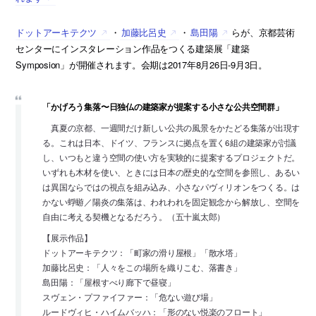
ドットアーキテクツ
・
加藤比呂史
・
島田陽
らが、京都芸術
センターにインスタレーション作品をつくる建築展「建築
Symposion」が開催されます。会期は2017年8月26日-9月3日。
「かげろう集落〜日独仏の建築家が提案する小さな公共空間群」
真夏の京都、一週間だけ新しい公共の風景をかたどる集落が出現す
る。これは日本、ドイツ、フランスに拠点を置く6組の建築家が討議
し、いつもと違う空間の使い方を実験的に提案するプロジェクトだ。
いずれも木材を使い、ときには日本の歴史的な空間を参照し、あるい
は異国ならではの視点を組み込み、小さなパヴィリオンをつくる。は
かない蜉蝣／陽炎の集落は、われわれを固定観念から解放し、空間を
自由に考える契機となるだろう。（五十嵐太郎）
【展示作品】
ドットアーキテクツ：「町家の滑り屋根」「散水塔」
加藤比呂史：「人々をこの場所を織りこむ、落書き」
島田陽：「屋根すべり廊下で昼寝」
スヴェン・プファイファー：「危ない遊び場」
ルードヴィヒ・ハイムバッハ：「形のない悦楽のフロート」