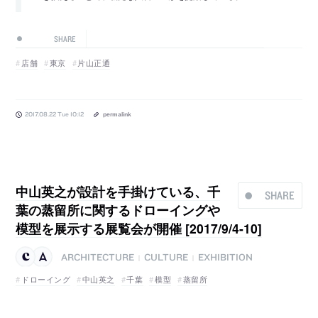
SHARE
店舗
東京
片山正通
2017.08.22 Tue 10:12
permalink
中山英之が設計を手掛けている、千
SHARE
葉の蒸留所に関するドローイングや
模型を展示する展覧会が開催 [2017/9/4-10]
ARCHITECTURE
CULTURE
EXHIBITION
|
|
ドローイング
中山英之
千葉
模型
蒸留所