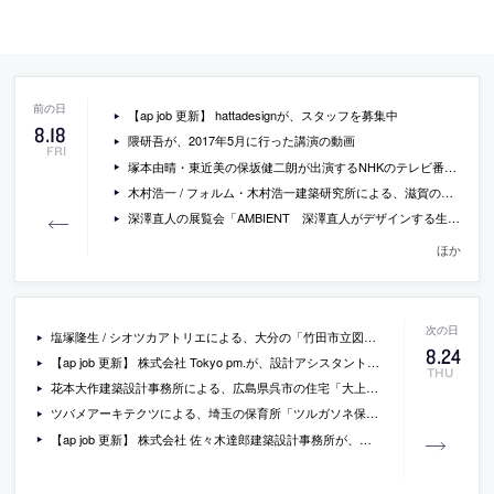
【ap job 更新】 hattadesignが、スタッフを募集中
8
.
18
隈研吾が、2017年5月に行った講演の動画
FRI
塚本由晴・東近美の保坂健二朗が出演するNHKのテレビ番組・日曜美術館「小さな家たちの冒険」が放送 [2017/8/27]
木村浩一 / フォルム・木村浩一建築研究所による、滋賀のアトリエ併用住宅「呼応する空間」
深澤直人の展覧会「AMBIENT 深澤直人がデザインする生活の周囲展」の会場写真など
ほか
塩塚隆生 / シオツカアトリエによる、大分の「竹田市立図書館」の写真など
8
.
24
【ap job 更新】 株式会社 Tokyo pm.が、設計アシスタントを募集中
THU
花本大作建築設計事務所による、広島県呉市の住宅「大上の家」
ツバメアーキテクツによる、埼玉の保育所「ツルガソネ保育所・特養通り抜けプロジェクト」
【ap job 更新】 株式会社 佐々木達郎建築設計事務所が、設計スタッフを募集中