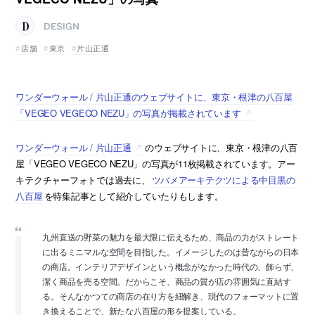
DESIGN
店舗
東京
片山正通
ワンダーウォール / 片山正通のウェブサイトに、東京・根津の八百屋
「VEGEO VEGECO NEZU」の写真が掲載されています
ワンダーウォール / 片山正通
のウェブサイトに、東京・根津の八百
屋「VEGEO VEGECO NEZU」の写真が11枚掲載されています。アー
キテクチャーフォトでは過去に、
ツバメアーキテクツによる中目黒の
八百屋
を特集記事として紹介していたりもします。
九州直送の野菜の魅力を最大限に伝えるため、商品の力がストレート
に出るミニマルな空間を目指した。イメージしたのは昔ながらの日本
の商店。インテリアデザインという概念がなかった時代の、飾らず、
潔く商品を売る空間。だからこそ、商品の質が店の雰囲気に直結す
る。そんなかつての商店の在り方を紐解き、現代のフォーマットに置
き換えることで、新たな八百屋の形を提案している。