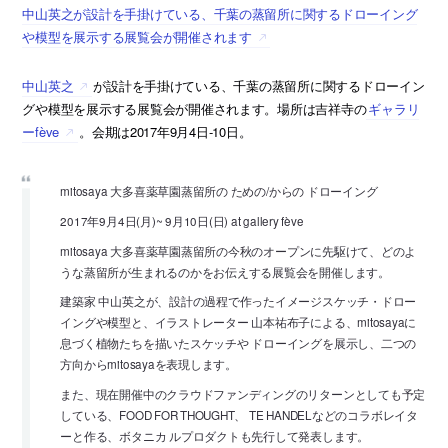
中山英之が設計を手掛けている、千葉の蒸留所に関するドローイング
や模型を展示する展覧会が開催されます
中山英之
が設計を手掛けている、千葉の蒸留所に関するドローイン
グや模型を展示する展覧会が開催されます。場所は吉祥寺の
ギャラリ
ーfève
。会期は2017年9月4日-10日。
mitosaya 大多喜薬草園蒸留所の ための/からの ドローイング
2017年9月4日(月)~ 9月10日(日) at gallery fève
mitosaya 大多喜薬草園蒸留所の今秋のオープンに先駆けて、どのよ
うな蒸留所が生まれるのかをお伝えする展覧会を開催します。
建築家 中山英之が、設計の過程で作ったイメージスケッチ・ドロー
イングや模型と、イラストレーター 山本祐布子による、mitosayaに
息づく植物たちを描いたスケッチや ドローイングを展示し、二つの
方向からmitosayaを表現します。
また、現在開催中のクラウドファンディングのリターンとしても予定
している、FOOD FOR THOUGHT、 TE HANDELなどのコラボレイタ
ーと作る、ボタニカ ルプロダクトも先行して発表します。