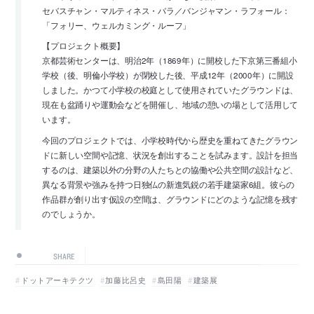
セバスチャン・マルティネス・バラ／バンジャマン・ラフォール：
「フォリー、ウェルカミング・ルーフ」
【プロジェクト概要】
京都芸術センターは、明治2年（1869年）に開校した下京第三番組小
学校（後、明倫小学校）が閉校した後、平成12年（2000年）に開設
しました。かつて小学校の校庭として使用されていたグラウンドは、
現在も盆踊りや運動会などを開催し、地域の憩いの場として活用して
います。
今回のプロジェクトでは、小学校時代から歴史を重ねてきたグラウン
ドに新しい空間や記憶、状況を創出することを試みます。設計を担当
するのは、建築以外の分野の人たちとの協働や公共空間の設計など、
異なる背景や強みを持つ日独仏の新進気鋭の若手建築家6組。彼らの
作品群が創り出す仮設の空間は、グラウンドにどのような記憶を残す
のでしょうか。
SHARE
ドットアーキテクツ
加藤比呂史
島田陽
建築展