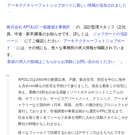
アーキテクチャーフォトジョブボードに新しい情報が追加されました
株式会社 APOLLO 一級建築士事務所
の、設計監理スタッフ（正社
員、中途・新卒)募集のお知らせです。詳しくは、
ジョブボードの当該
ページ
にてご確認ください。
アーキテクチャーフォトジョブボー
ド
には、その他にも、色々な事務所の求人情報が掲載されていま
す。
新規の求人の投稿はこちらからお気軽にお問い合わせください
。
APOLLOは2000年の創業以来、戸建、集合住宅、別荘を中心に海外
も含め140棟もの住宅を手掛けて参りました。現在も数多くの住宅に
加え、業務の3割を占める高級リゾートホテルやコンドミニアムの
他、オフィスビル、サービスアパートメント、クリニック、アートギ
ャラリーなど国内外（日本、韓国、台湾）の魅力的なプロジェクトが
進行しております。市場調査や事業企画から運営やPRに至るまで、
社会を取り巻く全フィールド全体を視野に入れた活動スタイルこそが
弊社の特徴かもしれません。
様々なフィールドで活躍するためにはデザイン力はもちろんですが、