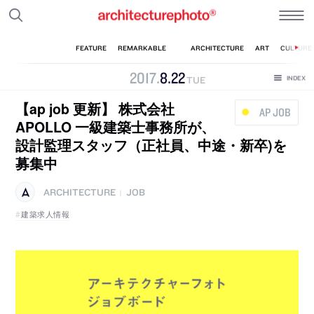
2017
.
8
.
22
TUE
【ap job 更新】 株式会社
AP JOB
APOLLO 一級建築士事務所が、
設計監理スタッフ（正社員、中途・新卒)を
募集中
ARCHITECTURE
JOB
|
建築求人情報