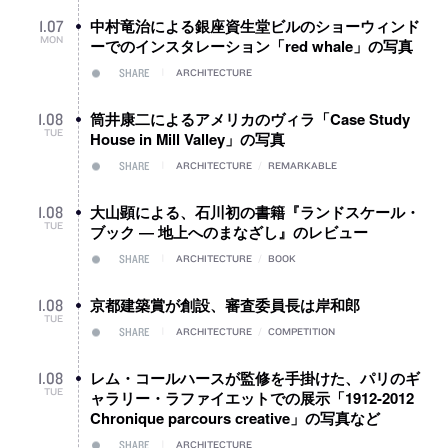
中村竜治による銀座資生堂ビルのショーウィンド
1
.
07
MON
ーでのインスタレーション「red whale」の写真
SHARE
ARCHITECTURE
筒井康二によるアメリカのヴィラ「Case Study
1
.
08
TUE
House in Mill Valley」の写真
SHARE
ARCHITECTURE
/
REMARKABLE
大山顕による、石川初の書籍『ランドスケール・
1
.
08
TUE
ブック ― 地上へのまなざし』のレビュー
SHARE
ARCHITECTURE
/
BOOK
京都建築賞が創設、審査委員長は岸和郎
1
.
08
TUE
SHARE
ARCHITECTURE
/
COMPETITION
レム・コールハースが監修を手掛けた、パリのギ
1
.
08
TUE
ャラリー・ラファイエットでの展示「1912-2012
Chronique parcours creative」の写真など
SHARE
ARCHITECTURE