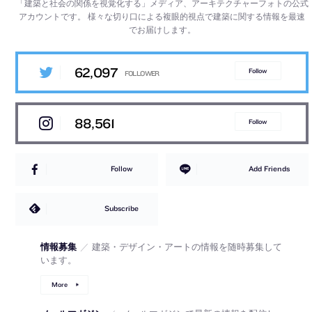
「建築と社会の関係を視覚化する」メディア、アーキテクチャーフォトの公式
アカウントです。
様々な切り口による複眼的視点で建築に関する情報を最速
でお届けします。
62,097
Follow
88,561
Follow
Follow
Add Friends
Subscribe
情報募集
／
建築・デザイン・アートの情報を随時募集して
います。
More