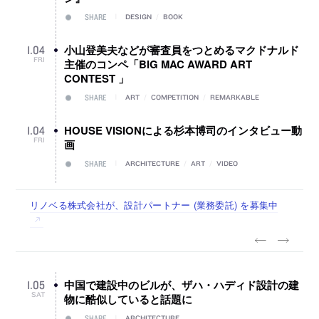
SHARE
DESIGN
/
BOOK
小山登美夫などが審査員をつとめるマクドナルド
1
.
04
FRI
主催のコンペ「BIG MAC AWARD ART
CONTEST 」
SHARE
ART
/
COMPETITION
/
REMARKABLE
HOUSE VISIONによる杉本博司のインタビュー動
1
.
04
FRI
画
SHARE
ARCHITECTURE
/
ART
/
VIDEO
佐々木慧が主宰する「axonometric株式会社」が、設計スタ
古民家を軸に全国で“価値循環の仕組み”を作り、リモートワ
リノベる株式会社が、設計パートナー (業務委託) を募集中
社会への影響力のある建築を手掛け、スタッフ同士で助け合
代官山を拠点に活動する「梅澤竜也 / ALA INC.」が、設計ス
ッフ（経験者・既卒・2027年新卒）を募集中
ーク主体の働き方を実践する「株式会社つぎと」が、設計ス
う環境づくりも行う「E.A.S.T.architects」が、設計スタッフ
タッフ・アルバイト・事務職を募集中
タッフ（経験者・既卒）を募集中
（経験者・既卒・2027年新卒）を募集中
中国で建設中のビルが、ザハ・ハディド設計の建
1
.
05
SAT
物に酷似していると話題に
SHARE
ARCHITECTURE