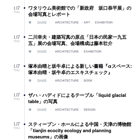
ワタリウム美術館での「新政府 坂口恭平展」の
1
.
17
THU
会場写真とレポート
SHARE
ARCHITECTURE
/
ART
/
EXHIBITION
二川幸夫・建築写真の原点「日本の民家一九五
1
.
17
THU
五」展の会場写真、会場構成は藤本壮介
SHARE
ARCHITECTURE
/
EXHIBITION
塚本由晴と坂牛卓による新しい書籍『αスペース:
1
.
17
THU
塚本由晴・坂牛卓のエスキスチェック』
SHARE
ARCHITECTURE
/
BOOK
ザハ・ハディドによるテーブル「liquid glacial
1
.
17
THU
table」の写真
SHARE
ARCHITECTURE
/
DESIGN
スティーブン・ホールによる中国・天津の博物館
1
.
17
THU
「tianjin ecocity ecology and planning
museums」の画像