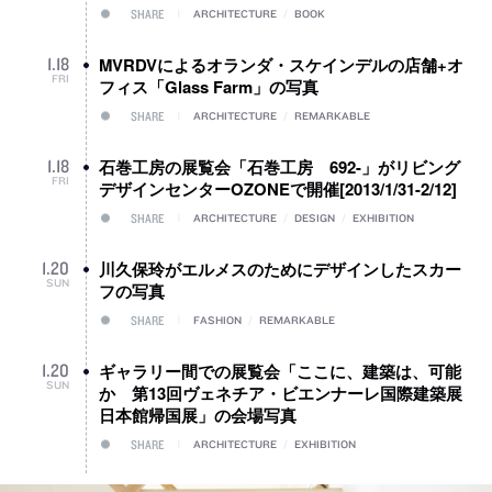
SHARE
ARCHITECTURE
/
BOOK
MVRDVによるオランダ・スケインデルの店舗+オ
1
.
18
FRI
フィス「Glass Farm」の写真
SHARE
ARCHITECTURE
/
REMARKABLE
石巻工房の展覧会「石巻工房 692-」がリビング
1
.
18
FRI
デザインセンターOZONEで開催[2013/1/31-2/12]
SHARE
ARCHITECTURE
/
DESIGN
/
EXHIBITION
川久保玲がエルメスのためにデザインしたスカー
1
.
20
SUN
フの写真
SHARE
FASHION
/
REMARKABLE
ギャラリー間での展覧会「ここに、建築は、可能
1
.
20
SUN
か 第13回ヴェネチア・ビエンナーレ国際建築展
日本館帰国展」の会場写真
SHARE
ARCHITECTURE
/
EXHIBITION