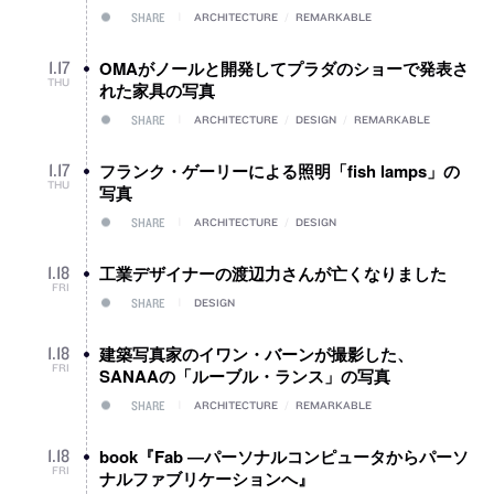
SHARE
ARCHITECTURE
/
REMARKABLE
OMAがノールと開発してプラダのショーで発表さ
1
.
17
THU
れた家具の写真
SHARE
ARCHITECTURE
/
DESIGN
/
REMARKABLE
フランク・ゲーリーによる照明「fish lamps」の
1
.
17
THU
写真
SHARE
ARCHITECTURE
/
DESIGN
工業デザイナーの渡辺力さんが亡くなりました
1
.
18
FRI
SHARE
DESIGN
建築写真家のイワン・バーンが撮影した、
1
.
18
FRI
SANAAの「ルーブル・ランス」の写真
SHARE
ARCHITECTURE
/
REMARKABLE
book『Fab ―パーソナルコンピュータからパーソ
1
.
18
FRI
ナルファブリケーションへ』