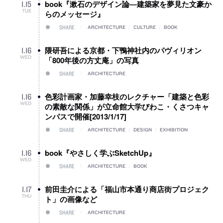
book『漱石のデザイン論―建築家を夢見た文豪か
1
.
15
TUE
らのメッセージ』
SHARE
ARCHITECTURE
/
CULTURE
/
BOOK
隈研吾による京都・下鴨神社内のパヴィリオン
1
.
16
WED
「800年後の方丈庵」の写真
SHARE
ARCHITECTURE
色彩計画家・加藤幸枝のレクチャー「建築と色彩
1
.
16
WED
の素敵な関係」が立命館大学びわこ・くさつキャ
ンパスで開催[2013/1/17]
SHARE
ARCHITECTURE
/
DESIGN
/
EXHIBITION
book『やさしく学ぶSketchUp』
1
.
16
WED
SHARE
ARCHITECTURE
/
BOOK
前田圭介による「福山市本通り商店街プロジェク
1
.
17
THU
ト」の画像など
SHARE
ARCHITECTURE