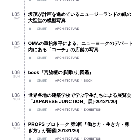
坂茂が計画を進めているニュージーランドの紙の
1
.
05
SAT
大聖堂の模型写真
SHARE
ARCHITECTURE
OMAの重松象平による、ニューヨークのデパート
1
.
05
SAT
内にある「コーチ」の店舗の写真
SHARE
ARCHITECTURE
book『宮脇檀の[間取り]図鑑』
1
.
06
SUN
SHARE
ARCHITECTURE
/
BOOK
世界各地の建築学校で学ぶ学生たちによる展覧会
1
.
06
SUN
「JAPANESE JUNCTION」展[-2013/1/20]
SHARE
ARCHITECTURE
/
EXHIBITION
PROPS プロトーク 第3回「働き方・生き方・稼
1
.
06
SUN
ぎ方」が開催[2013/1/20]
SHARE
ARCHITECTURE
/
EXHIBITION