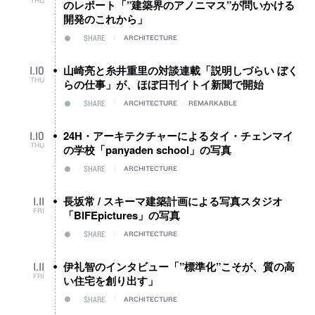
のレポート「”建築界のアノニマス”が問いかける
開発のこれから」
SHARE
ARCHITECTURE
山崎亮と糸井重里の対談連載「説明しづらい ぼく
1
.
10
THU
らの仕事」が、ほぼ日刊イトイ新聞で開始
SHARE
ARCHITECTURE
/
REMARKABLE
24H・アーキテクチャーによるタイ・チェンマイ
1
.
10
THU
の学校「panyaden school」の写真
SHARE
ARCHITECTURE
長坂常 / スキーマ建築計画による写真スタジオ
1
.
11
FRI
「BIFEpictures」の写真
SHARE
ARCHITECTURE
伊礼智のインタビュー「”標準化”こそが、質の高
1
.
11
FRI
い住宅を創り出す」
SHARE
ARCHITECTURE