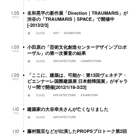
名和晃平の新作展「Direction｜TRAUMARIS」が
1
.
09
WED
渋谷の「TRAUMARIS｜SPACE」で開催中
[-2013/2/3]
SHARE
ART
/
EXHIBITION
小田原の「芸術文化創造センターデザインプロポ
1
.
09
WED
ーザル」の第一次審査の結果
SHARE
ARCHITECTURE
/
COMPETITION
「ここに、建築は、可能か：第13回ヴェネチア・
1
.
09
WED
ビエンナーレ国際建築展 日本館帰国展」がギャラ
リー間で開催[2012/1/18-3/23]
SHARE
ARCHITECTURE
/
EXHIBITION
建築家の大谷幸夫さんが亡くなりました
1
.
10
THU
SHARE
ARCHITECTURE
藤村龍至などが出演したPROPSプロトーク第2回
1
.
10
THU