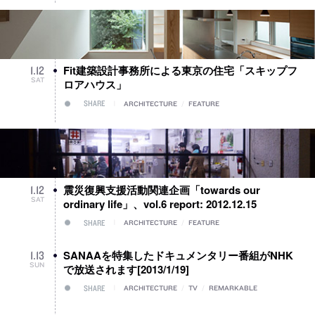
Fit建築設計事務所による東京の住宅「スキップフ
1
.
12
SAT
ロアハウス」
SHARE
ARCHITECTURE
/
FEATURE
震災復興支援活動関連企画「towards our
1
.
12
SAT
ordinary life」、vol.6 report: 2012.12.15
SHARE
ARCHITECTURE
/
FEATURE
SANAAを特集したドキュメンタリー番組がNHK
1
.
13
SUN
で放送されます[2013/1/19]
SHARE
ARCHITECTURE
/
TV
/
REMARKABLE