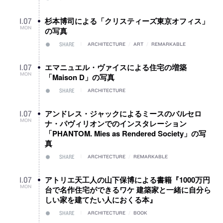
杉本博司による「クリスティーズ東京オフィス」
1
.
07
MON
の写真
SHARE
ARCHITECTURE
/
ART
/
REMARKABLE
エマニュエル・ヴァイスによる住宅の増築
1
.
07
MON
「Maison D」の写真
SHARE
ARCHITECTURE
アンドレス・ジャックによるミースのバルセロ
1
.
07
MON
ナ・パヴィリオンでのインスタレーション
「PHANTOM. Mies as Rendered Society」の写
真
SHARE
ARCHITECTURE
/
REMARKABLE
アトリエ天工人の山下保博による書籍『1000万円
1
.
07
MON
台で名作住宅ができるワケ 建築家と一緒に自分ら
しい家を建てたい人におくる本』
SHARE
ARCHITECTURE
/
BOOK