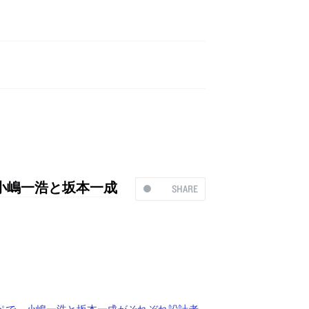
小嶋一浩と坂本一成
SHARE
ペで、小嶋一浩と坂本一成がそれぞれ設計者