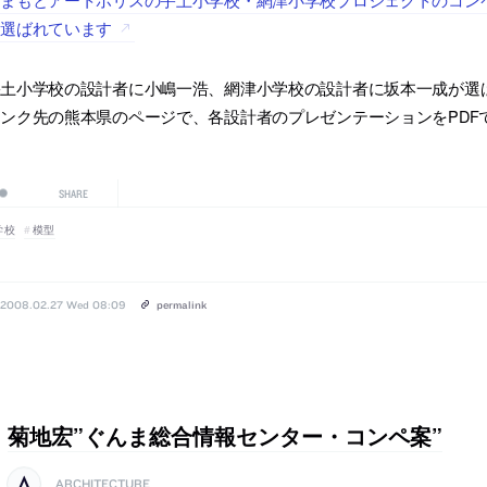
に選ばれています
宇土小学校の設計者に小嶋一浩、網津小学校の設計者に坂本一成が選
ンク先の熊本県のページで、各設計者のプレゼンテーションをPDF
SHARE
学校
模型
2008.02.27 Wed 08:09
permalink
菊地宏”ぐんま総合情報センター・コンペ案”
ARCHITECTURE