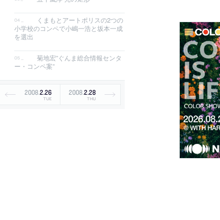
くまもとアートポリスの2つの
小学校のコンペで小嶋一浩と坂本一成
を選出
菊地宏”ぐんま総合情報センタ
ー・コンペ案”
2008
.
2
.
26
2008
.
2
.
28
TUE
THU