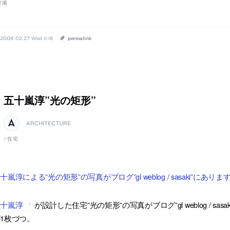
空港
2008.02.27 Wed 11:16
permalink
五十嵐淳”光の矩形”
ARCHITECTURE
住宅
十嵐淳による”光の矩形”の写真がブログ”gl weblog / sasaki”にありま
五十嵐淳
が設計した住宅”光の矩形”の写真がブログ”gl weblog / 
1枚づつ。