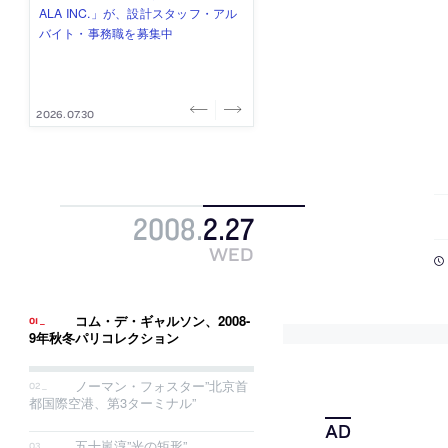
式会社」が、設計スタッフ（経験
み”を作り、リモートワーク主体の働
ー (業務委託) を募集中
け、スタッフ同士で助け合う環境づ
ALA INC.」が、設計スタッフ・アル
者・既卒・2027年新卒）を募集中
き方を実践する「株式会社つぎと」
くりも行う「E.A.S.T.architects」
バイト・事務職を募集中
が、設計スタッフ（経験者・既卒）
が、設計スタッフ（経験者・既卒・
を募集中
2027年新卒）を募集中
2026.08.07
2026.08.03
2026.08.03
2026.07.31
2026.07.30
2008
.
2
.
27
WED
コム・デ・ギャルソン、2008-
9年秋冬パリコレクション
ノーマン・フォスター”北京首
都国際空港、第3ターミナル”
五十嵐淳”光の矩形”