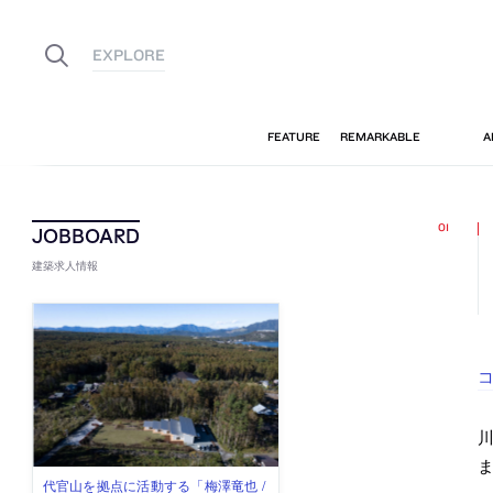
建築求人情報
コ
川
佐々木慧が主宰する「axonometric株
古民家を軸に全国で“価値循環の仕組
リノベる株式会社が、設計パートナ
社会への影響力のある建築を手掛
代官山を拠点に活動する「梅澤竜也 /