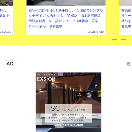
NC.」
住宅や共同住宅などを手掛け、“合理的でシンプル
古民家
募集中
なデザイン”を志向する「PANDA：山本浩三建築
リモー
設計事務所」が、設計スタッフ（経験者・既卒・
社つぎ
2027年新卒）を募集中
募集中
26.07.30
2026.07.29