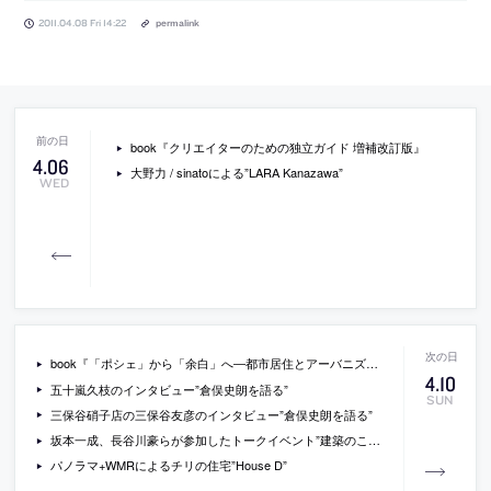
2011.04.08 Fri 14:22
permalink
book『クリエイターのための独立ガイド 増補改訂版』
4
.
06
大野力 / sinatoによる”LARA Kanazawa”
WED
book『「ポシェ」から「余白」へ―都市居住とアーバニズムの諸相を追って』
4
.
10
五十嵐久枝のインタビュー”倉俣史朗を語る”
SUN
三保谷硝子店の三保谷友彦のインタビュー”倉俣史朗を語る”
坂本一成、長谷川豪らが参加したトークイベント”建築のことばとかたち”のレポート
パノラマ+WMRによるチリの住宅”House D”