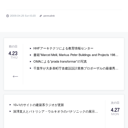
2009.04.25 Sat 10:20
permalink
HHFアーキテクツによる教育情報センター
4
.
23
書籍”Marcel Meili, Markus Peter Buildings and Projects 1987 – 2008″
THU
OMAによる”prada transformar”の写真
千葉学が大多喜町庁舎建設設計業務プロポーザルの最優秀者に
10+1のサイトの建築系ラジオが更新
4
.
27
深澤直人とパトリシア・ウルキオラのパナソニックの展示会の写真
MON