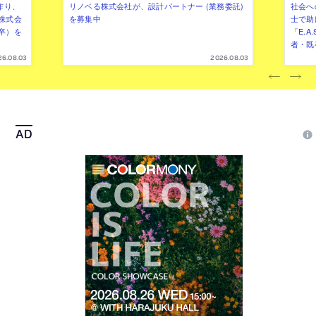
作り、
リノベる株式会社が、設計パートナー (業務委託)
社会へ
株式会
を募集中
士で助
卒）を
「E.A
者・既
26.08.03
2026.08.03