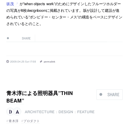
坂茂
が”when objects work”のためにデザインしたフルーツホルダー
の写真が8枚designboomに掲載されています。坂が設計して建設が進
められている”ポンピドー・センター・メス”の構造をベースにデザイン
されているとのこと。
SHARE
2009.04.25 Sat 17:58
permalink
青木淳による照明器具”THIN
SHARE
BEAM”
ARCHITECTURE
DESIGN
FEATURE
|
|
青木淳
プロダクト