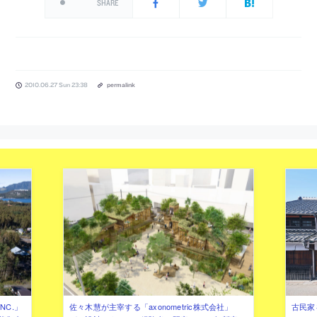
SHARE
2010.06.27 Sun 23:38
permalink
NC.」
佐々木慧が主宰する「axonometric株式会社」
古民家