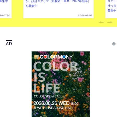
募集中
が、設計スタッフ（経験者・既卒・2027年新卒）
リモー
を募集中
社つぎ
募集中
26.07.30
2026.08.07