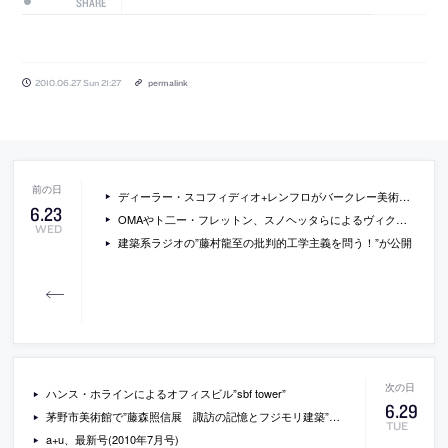
SHARE
2010.06.27 Sun 21:27
permalink
ディーラー・スコフィディオ+レンフロがバークレー美術館・パシフィック・フィルム・アーカイブの設計者に
6
.
23
OMAやト二ー・フレットン、スノヘッタらによるヴィクトリア&アルバート博物館の中庭の展示スペースの提案
WED
建築系ラジオの”藤村龍至の批判的工学主義を問う！”が公開
ハンス・ホラインによるオフィスビル”sbf tower”
6
.
29
茅野市美術館で”藤森照信展 諏訪の記憶とフジモリ建築”が開催[2010/7/24-8/29]
TUE
a+u、最新号(2010年7月号)