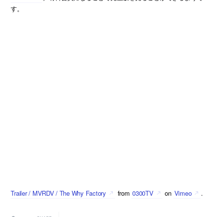
す。
Trailer / MVRDV / The Why Factory
from
0300TV
on
Vimeo
.