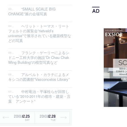
“SMALL SCALE BIG
CHANGE”展の会場写真
ヘリット・トーマス・リート
フェルトの展覧会”rietveld’s
universe”で展示されている建築模型な
どの写真
フランク・ゲーリーによるシ
ドニー工科大学の施設”Dr Chau Chak
Wing Building”の模型写真など
アルベルト・カラチによるメ
キシコの図書館”Vasconcelos Library”
中村竜治・平塚桂らが回答し
ている”2010-2011年の都市・建築・言
葉 アンケート”
2010
.
12
.
25
2010
.
12
.
28
SAT
TUE