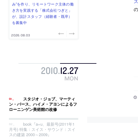
式会社」が、設計スタッフ（経験
み”を作り、リモートワーク主体の働
ー (業務委託) を募集中
け、スタッフ同士で助け合う環境づ
ALA INC.」が、設計スタッフ・アル
の
者・既卒・2027年新卒）を募集中
き方を実践する「株式会社つぎと」
くりも行う「E.A.S.T.architects」
バイト・事務職を募集中
が、設計スタッフ（経験者・既卒）
が、設計スタッフ（経験者・既卒・
を募集中
2027年新卒）を募集中
2026.08.07
2026.08.03
2026.08.03
2026.07.31
2026.07.30
2010
.
12
.
27
MON
スタジオ・ジョブ、マーティ
ン・バース、ハイメ・アヨンによるフ
ローニンゲン美術館の改修
book『a+u、最新号(2011年1
月号) 特集：スイス・サウンド：スイ
スの建築 2000～2009』