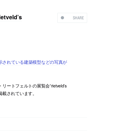
eld’s
SHARE
e”で展示されている建築模型などの写真が
ェルトの展覧会”rietveld’s
mに掲載されています。