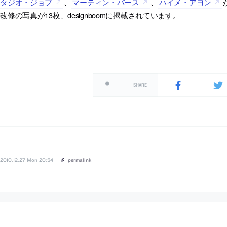
スタジオ・ジョブ
、
マーティン・バース
、
ハイメ・アヨン
改修の写真が13枚、designboomに掲載されています。
SHARE
2010.12.27 Mon 20:54
permalink