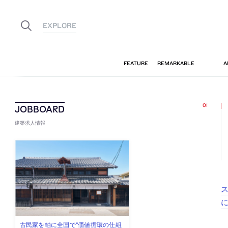
建築求人情報
ス
佐々木慧が主宰する「axonometric株
古民家を軸に全国で“価値循環の仕組
リノベる株式会社が、設計パートナ
社会への影響力のある建築を手掛
代官山を拠点に活動する「梅澤竜也 /