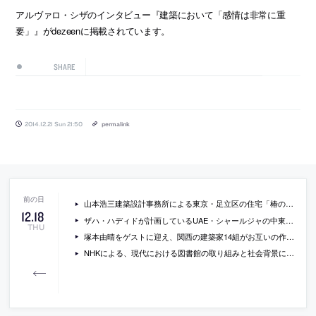
アルヴァロ・シザのインタビュー『建築において「感情は非常に重
要」』がdezeenに掲載されています。
SHARE
2014.12.21 Sun 21:50
permalink
山本浩三建築設計事務所による東京・足立区の住宅「椿の家」
12
.
18
ザハ・ハディドが計画しているUAE・シャールジャの中東環境会社「Bee’ah」の本社施設の画像
THU
塚本由晴をゲストに迎え、関西の建築家14組がお互いの作品を批評しあうイベント「OPEN atD 2015」が開催[2014/1/13]
NHKによる、現代における図書館の取り組みと社会背景についてレポートしているニュース記事