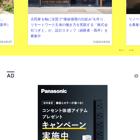
社」
古民家を軸に全国で“価値循環の仕組み”を作り、
リノベ
年新卒）
リモートワーク主体の働き方を実践する「株式会
を募集
社つぎと」が、設計スタッフ（経験者・既卒）を
募集中
26.08.07
2026.08.03