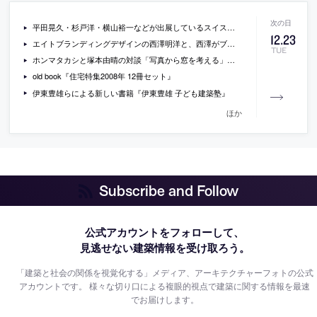
平田晃久・杉戸洋・横山裕一などが出展しているスイスでの日本現代美術の展覧会「ロジカル・エモーション」の紹介記事
12
.
23
エイトブランディングデザインの西澤明洋と、西澤がブランディングを担当しているオリエンタルカーペット社長の対談
TUE
ホンマタカシと塚本由晴の対談「写真から窓を考える」の内容
old book『住宅特集2008年 12冊セット』
伊東豊雄らによる新しい書籍『伊東豊雄 子ども建築塾』
ほか
Subscribe and Follow
公式アカウントをフォローして、
見逃せない建築情報を受け取ろう。
「建築と社会の関係を視覚化する」メディア、アーキテクチャーフォトの公式
アカウントです。
様々な切り口による複眼的視点で建築に関する情報を最速
でお届けします。