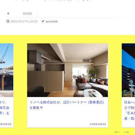
SHARE
2009.03.12 Thu 22:05
permalink
作り、
リノベる株式会社が、設計パートナー (業務委託)
社会へ
株式会
を募集中
士で助
卒）を
「E.A
者・既
26.08.03
2026.08.03