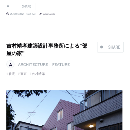
SHARE
2009.03.12 Thu 21:53
permalink
吉村靖孝建築設計事務所による”部
SHARE
屋の家”
ARCHITECTURE
FEATURE
|
住宅
東京
吉村靖孝