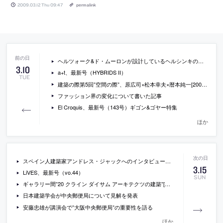
2009.03.12 Thu 09:47
permalink
ヘルツォーク&ド・ムーロンが設計しているヘルシンキのホテルの模型写真
3
.
10
a+t、最新号（HYBRIDS II）
TUE
建築の際第5回”空間の際”、原広司×松本幸夫×暦本純一[2009/3/24]
ファッション界の変化について書いた記事
El Croquis、最新号（143号）ギゴン&ゴヤー特集
ほか
スペイン人建築家アンドレス・ジャックへのインタビュー動画
3
.
15
LiVES、最新号（vo.44）
SUN
ギャラリー間”20 クライン ダイサム アーキテクツの建築”[2009/4/8-6/6]
日本建築学会が中央郵便局について見解を発表
安藤忠雄が講演会で”大阪中央郵便局”の重要性を語る
ほか