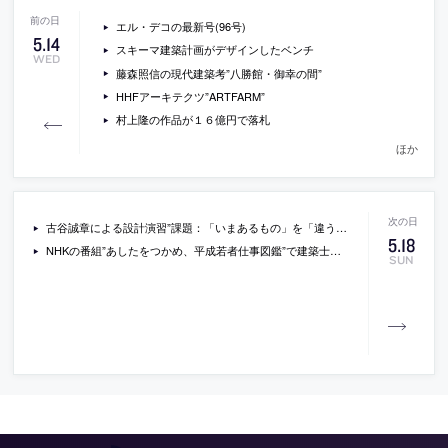
エル・デコの最新号(96号)
5
.
14
スキーマ建築計画がデザインしたベンチ
WED
藤森照信の現代建築考”八勝館・御幸の間”
HHFアーキテクツ”ARTFARM”
村上隆の作品が１６億円で落札
ほか
古谷誠章による設計演習”課題：「いまあるもの」を「違うもの」へ”の学生作品
5
.
18
NHKの番組”あしたをつかめ、平成若者仕事図鑑”で建築士が特集
SUN