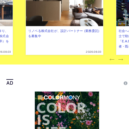
作り、
リノベる株式会社が、設計パートナー (業務委託)
社会へ
株式会
を募集中
士で助
卒）を
「E.A
者・既
26.08.03
2026.08.03