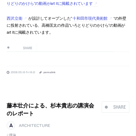
りどりのかけら”の動画がart itに掲載されています
西沢立衛
が設計してオープンした”
十和田市現代美術館
“の外壁
に投射されている、高橋匡太の作品”いろとりどりのかけら”の動画が
art itに掲載されています。
SHARE
2008.05.16 Fri 18:21
permalink
藤本壮介による、杉本貴志の講演会
SHARE
のレポート
ARCHITECTURE
理論