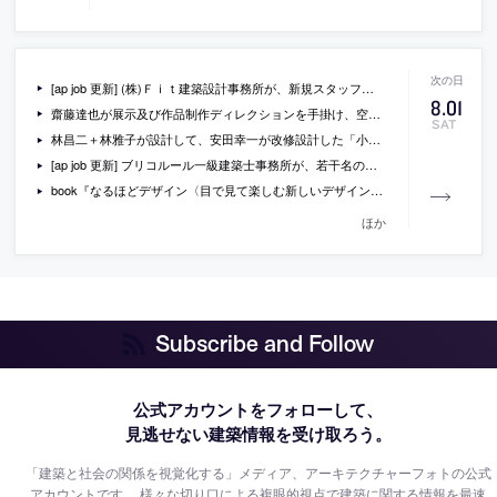
[ap job 更新] (株)Ｆｉｔ建築設計事務所が、新規スタッフを募集中
8
.
01
齋藤達也が展示及び作品制作ディレクションを手掛け、空間デザインをが南木隆助手掛けた展覧会『 演劇博物館「プロジェクションメディアの考古学」 』
SAT
林昌二＋林雅子が設計して、安田幸一が改修設計した「小石川の住宅（「私たちの家」改修）」などを特集したTOTO通信の最新号「ヴィンテージ住宅の未来」のオンライン版
[ap job 更新] ブリコルール一級建築士事務所が、若干名の設計スタッフを募集中
book『なるほどデザイン〈目で見て楽しむ新しいデザインの本。〉』
ほか
Subscribe and Follow
公式アカウントをフォローして、
見逃せない建築情報を受け取ろう。
「建築と社会の関係を視覚化する」メディア、アーキテクチャーフォトの公式
アカウントです。
様々な切り口による複眼的視点で建築に関する情報を最速