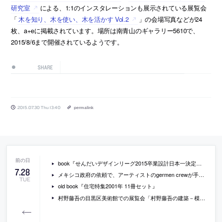
研究室
による、1:1のインスタレーションも展示されている展覧会
「
木を知り、木を使い、木を活かす Vol.2
」の会場写真などが24
枚、a+eに掲載されています。場所は南青山のギャラリー5610で、
2015/8/6まで開催されているようです。
SHARE
2015.07.30 Thu 13:40
permalink
book『せんだいデザインリーグ2015卒業設計日本一決定戦OFFICIAL BOOK』
7
.
28
メキシコ政府の依頼で、アーティストのgermen crewが手掛けた、町全体を、虹色のグラフィックで覆ってしまうプロジェクトの写真など
TUE
old book『住宅特集2001年 11冊セット』
村野藤吾の目黒区美術館での展覧会「村野藤吾の建築－模型が語る豊饒な世界」の会場写真