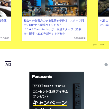
務委託)
社会への影響力のある建築を手掛け、スタッフ同
代官山を
士で助け合う環境づくりも行う
が、設
「E.A.S.T.architects」が、設計スタッフ（経験
者・既卒・2027年新卒）を募集中
26.08.03
2026.07.31