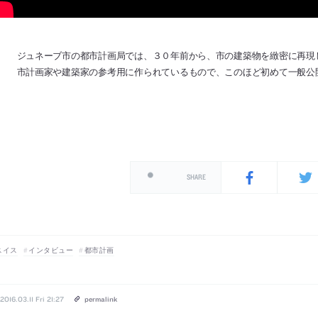
ジュネーブ市の都市計画局では、３０年前から、市の建築物を緻密に再現
市計画家や建築家の参考用に作られているもので、この­ほど初めて一般公開された。(S
SHARE
スイス
インタビュー
都市計画
2016.03.11 Fri 21:27
permalink