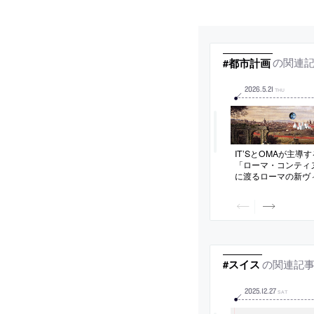
の関連
#都市計画
2026
.
5
.
21
THU
IT’SとOMAが主導
「ローマ・コンティ
に渡るローマの新ヴ
都市の特質を活かし
し、ウェルビーイン
革と拡張を中核原則
案。拡張主導型の成
デルへの転換を促す
の関連記
#スイス
2025
.
12
.
27
SAT