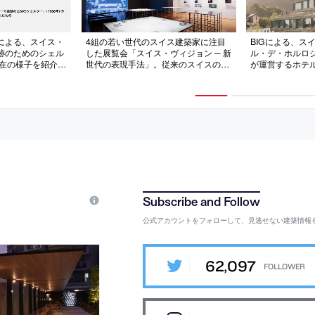
による、スイス・
4組の若い世代のスイス建築家に注目
BIGによる、ス
跡のためのシェル
した展覧会「スイス・ヴィジョン ─ 新
ル・デ・ホルロ
の現在の様子を紹介す
世代の表現手法」。従来のスイスの建
が運営するホテ
1月に公開されたも
築表現とは一線を画す“力強く新鮮さ
史ある曲がり路
のある建築表現”の作品群を紹介。一
の傾斜に沿う“ジ
般化した映像という表現手段にも着目
考案。内部は連
し、等身大の映像・写真・図面を展示
れ回遊性を促す
公式アカウントをフォローして、見逃せない建築情報
62,097