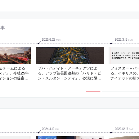
記事
2025
.
6
.
23
2025
.
3
.
16
MON
SUN
するチームによる
ザハ・ハディド・アーキテクツによ
フォスター＋パ
ヌア」。今後25年
る、アラブ首長国連邦の「ハリド・ビ
る、イギリスの
ィジョンの提案。
ン・スルタン・シティ」。砂漠に隣接
ナイテッドの新
つつ再創造を目指
する敷地に都市を造る計画。砂丘の流
動画。周辺地域
グ、美、知識、改
動的な形状からも着想を得て、“線形
事務所が手掛け
とする計画を考
のオアシス”を中心として７つの半円
長から再調整のモ
形の住宅街を配置する構成を考案。各
施設の配置や日陰の創出などで歩行移
動を主にする
事
2024
.
4
.
12
2022
.
12
.
17
FRI
SAT