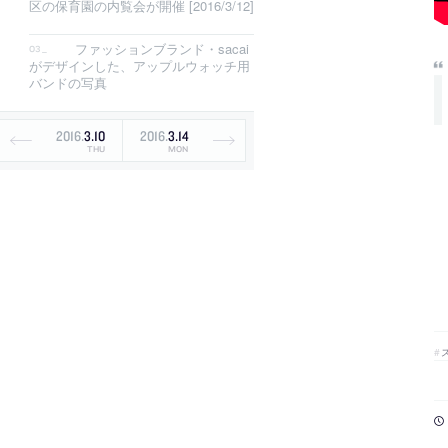
区の保育園の内覧会が開催 [2016/3/12]
ファッションブランド・sacai
がデザインした、アップルウォッチ用
バンドの写真
2016
.
3
.
10
2016
.
3
.
14
THU
MON