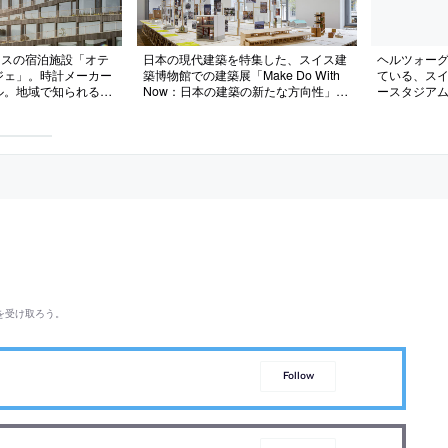
イスの宿泊施設「オテ
日本の現代建築を特集した、スイス建
ヘルツォー
ジェ」。時計メーカー
築博物館での建築展「Make Do With
ている、ス
ル。地域で知られる歴
Now：日本の建築の新たな方向性」。
ースタジア
を参照して、敷地の谷
博物館所属の篠原祐馬のキュレーショ
ーク」の増
グザグ”形状の建築を
ンで24組が参加。日本建築の特徴とし
続したスロープで繋が
て海外で認知された“クリーン”とは対
照的な“創造的に‘やりくり’する”建築的
アプローチに注目。会場構成は関祐介
が担当
を受け取ろう。
Follow