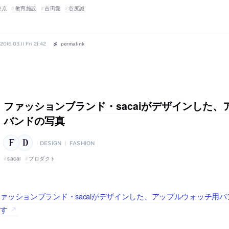
東京
教育施設
吉田愛
谷尻誠
2016.03.11 Fri 21:42
permalink
ファッションブランド・sacaiがデザインした
バンドの写真
DESIGN
|
FASHION
sacai
プロダクト
ァッションブランド・sacaiがデザインした、アップルウォッチ用バンドの写
ます