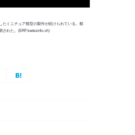
したミニチュア­模型の製作が続けられている。都
RF/swissinfo.ch)