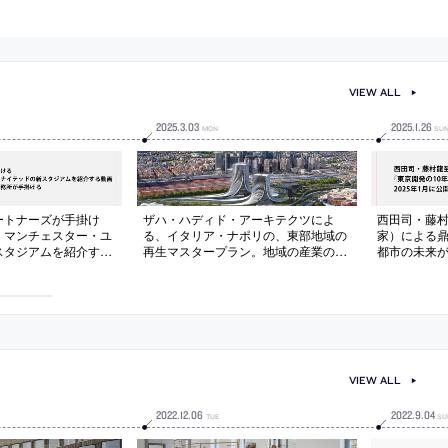
VIEW ALL
2025
.
3
.
03
2025
.
1
.
26
MON
SU
ートナーズが手掛け
ザハ・ハディド・アーキテクツによ
西田司・藤
、マンチェスター・ユ
る、イタリア・ナポリの、東部地域の
家）による鼎
スタジアムを紹介する
再生マスタープラン。地域の産業の廃
都市の未来
のマスタープランも同
止で孤立した地域を対象とした計
2025年1
る
画。“分断された都市の構造”の再接続
に加え、物理的心理的な障壁の排除と
公共空間の増加も志向。深刻な交通渋
滞の解消も目指す
VIEW ALL
2022
.
12
.
06
2022
.
9
.
04
TUE
SU