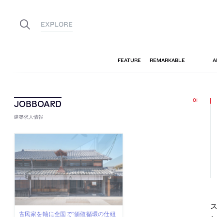
建築求人情報
ス
古民家を軸に全国で“価値循環の仕組
リノベる株式会社が、設計パートナ
社会への影響力のある建築を手掛
代官山を拠点に活動する「梅澤竜也 /
住宅や共同住宅などを手掛け、“合理