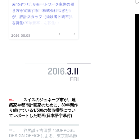
み”を作り、リモートワーク主体の働
ー (業務委託) を募集中
け、スタッフ同士で助け合う環境づ
ALA INC.」が、設計スタッフ・アル
的でシンプルなデザイン”を志向する
き方を実践する「株式会社つぎと」
くりも行う「E.A.S.T.architects」
バイト・事務職を募集中
「PANDA：山本浩三建築設計事務
が、設計スタッフ（経験者・既卒）
が、設計スタッフ（経験者・既卒・
所」が、設計スタッフ（経験者・既
を募集中
2027年新卒）を募集中
卒・2027年新卒）を募集中
2026.08.03
2026.08.03
2026.07.31
2026.07.30
2026.07.29
2016
.
3
.
11
FRI
スイスのジュネーブ市が、建
築家や都市計画家のために、30年間作
り続けている1/500の都市模型につい
てレポートした動画(日本語字幕付)
谷尻誠＋吉田愛 / SUPPOSE
DESIGN OFFICEによる、東京都葛飾