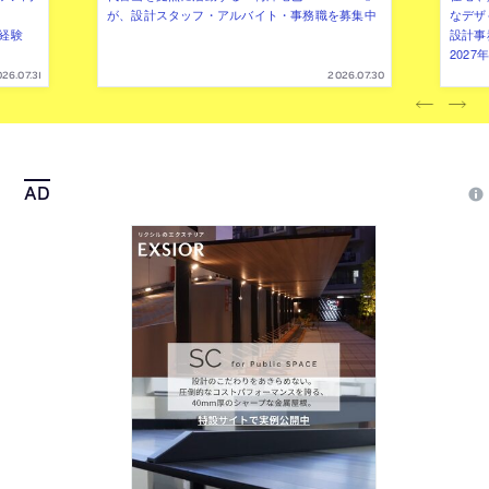
が、設計スタッフ・アルバイト・事務職を募集中
なデザ
（経験
設計事
202
26.07.31
2026.07.30