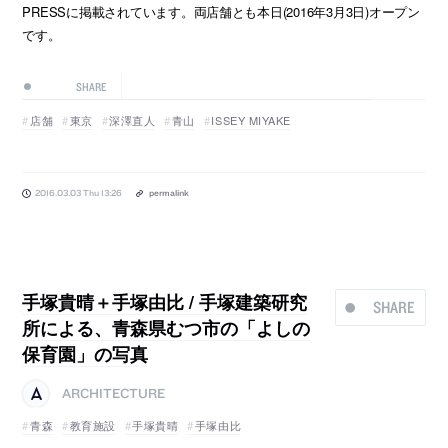
PRESSに掲載されています。両店舗とも本日(2016年3月3日)オープン
です。
SHARE
店舗
東京
深澤直人
青山
ISSEY MIYAKE
2016.03.03 Thu 13:26
permalink
手塚貴晴＋手塚由比 / 手塚建築研究
SHARE
所による、青森県むつ市の「よしの
保育園」の写真
ARCHITECTURE
青森
教育施設
手塚貴晴
手塚由比