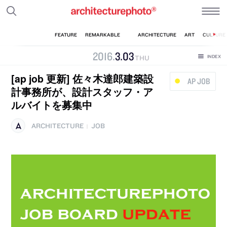
2016
.
3
.
03
THU
[ap job 更新] 佐々木達郎建築設
AP JOB
計事務所が、設計スタッフ・ア
ルバイトを募集中
ARCHITECTURE
JOB
|