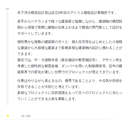
木下洋介構造設計室は設立5年目のアトリエ構造設計事務所です。
若手からベテランまで様々な建築家と協働しながら、建築物の構想段
階から現場で実際に建物が出来上がるまで構造の専門家として設計を
サポートしていきます。
個性豊かな複数の建築家の方々と、個人住宅等をはじめとした小規模
な建築から大規模な建築まで多種多様な建築物の設計に携わることが
できます。
最近では、中・大規模木造（複合施設や教育施設等）、デザイン性を
考慮した個性的な耐震改修、ダンパーを用いた制振構造等、近年の建
築業界での変化が著しい分野でのプロジェクトが増えてきています。
仕事はやりながら覚えるもの。優秀であることより、やる気や目的を
共有できることが大切だと考えています。
多様なプロジェクトに目的意識をもって日々のプロジェクトに当たっ
ていくことができる人材を募集します。
AP JOB