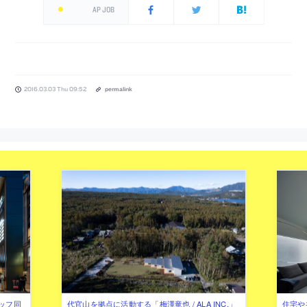
AP JOB
2016.03.03 Thu 09:52
permalink
ッフ同
代官山を拠点に活動する「梅澤竜也 / ALA INC.」
住宅や