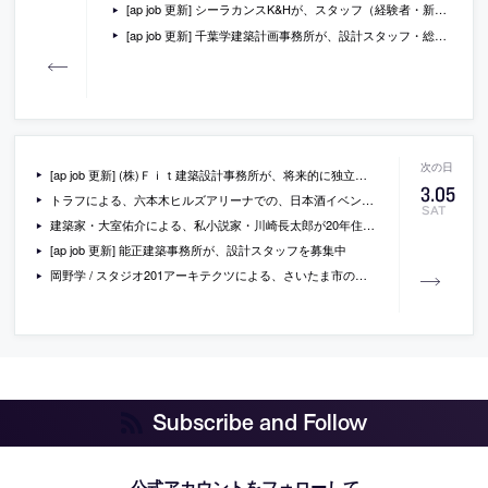
[ap job 更新] シーラカンスK&Hが、スタッフ（経験者・新卒等）を募集中
[ap job 更新] 千葉学建築計画事務所が、設計スタッフ・総務 経理・プレススタッフを募集中
[ap job 更新] (株)Ｆｉｔ建築設計事務所が、将来的に独立を目指す若い建築士を募集中
3
.
05
トラフによる、六本木ヒルズアリーナでの、日本酒イベントの会場構成「CRAFT SAKE WEEK 六本木ヒルズ屋台村」の写真
SAT
建築家・大室佑介による、私小説家・川崎長太郎が20年住んだ海辺の物置小屋の模型の展示や関連書籍の販売が代官山蔦屋書店で開催中
[ap job 更新] 能正建築事務所が、設計スタッフを募集中
岡野学 / スタジオ201アーキテクツによる、さいたま市の、築70年の木造住宅の1階部分を改修した古着店「BANKARA」
Subscribe and Follow
公式アカウントをフォローして、