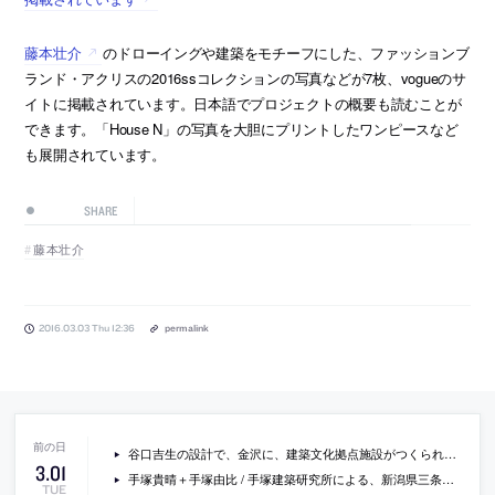
藤本壮介
のドローイングや建築をモチーフにした、ファッションブ
ランド・アクリスの2016ssコレクションの写真などが7枚、vogueのサ
イトに掲載されています。日本語でプロジェクトの概要も読むことが
できます。「House N」の写真を大胆にプリントしたワンピースなど
も展開されています。
SHARE
藤本壮介
2016.03.03 Thu 12:36
permalink
谷口吉生の設計で、金沢に、建築文化拠点施設がつくられることに
3
.
01
手塚貴晴＋手塚由比 / 手塚建築研究所による、新潟県三条市の、まちなか交流広場「ステージえんがわ」の内覧会が開催 [2016/3/26]
TUE