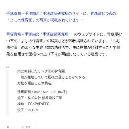
手塚貴晴＋手塚由比 / 手塚建築研究所のサイトに、青森県むつ市の
「よしの保育園」の写真が掲載されています
手塚貴晴＋手塚由比 / 手塚建築研究所
のウェブサイトに、青森県む
つ市の「よしの保育園」の写真などが20枚掲載されています。「ふじ
幼稚園」のような中庭形式の幼稚園で、更に屋根が傾斜することで階
段を使用せず屋根への上り下りが可能になっている建築です。
南に傾斜したリング状の保育園。
一端が接地していて屋根に登ることができる。
方杖を駆使した木構造。
延床面積：862.15㎡（260.86坪）
施工：株式会社 熊谷建設工業
構造：TIS&PATNERS
竣工：2015.9
SHARE