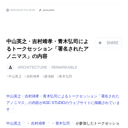
2016.03.03 Thu 16:25
permalink
中山英之・吉村靖孝・青木弘司によ
SHARE
るトークセッション「署名されたア
ノニマス」の内容
ARCHITECTURE
REMARKABLE
|
中山英之
吉村靖孝
講演録
青木弘司
中山英之・吉村靖孝・青木弘司によるトークセッション「署名された
アノニマス」の内容がAGC STUDIOのウェブサイトに掲載されていま
す
中山英之
・
吉村靖孝
・
青木弘司
が参加したトークセッショ