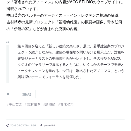
ン「署名されたアノニマス」の内容がAGC STUDIOのウェブサイトに
掲載されています。
中山英之のベルギーのアーティスト・イン・レジデンス施設の解説、
吉村靖孝の最新プロジェクト「福増幼稚園」の概要や画像、青木弘司
の「伊達の家」などが含まれた充実の内容。
第４回目を迎えた「新しい建築の楽しさ」展は、若手建築家のプロジ
ェクトを紹介しながら、建築の現在地を問いかける展示会だ。対象を
建築ジャーナリストの中崎隆司氏がセレクトし、その模型をAGCス
タジオのギャラリーで展示するとともに、いくつかのテーマで発表と
トークセッションを重ねる。今回は「署名されたアノニマス」という
興味深いテーマでフォーラムを開催した。
SHARE
中山英之
吉村靖孝
講演録
青木弘司
2016.03.03 Thu 13:56
permalink