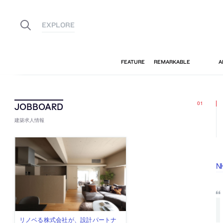
建築求人情報
N
佐々木慧が主宰する「axonometric株
古民家を軸に全国で“価値循環の仕組
リノベる株式会社が、設計パートナ
社会への影響力のある建築を手掛
代官山を拠点に活動する「梅澤竜也 /