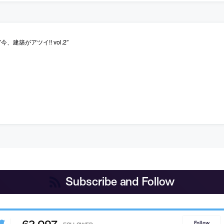
us”今、建築がアツイ!! vol.2″
Subscribe and Follow
62,097
Follow