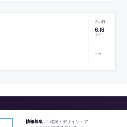
6
.
16
SAT
／
建築・デザイン・ア
情報募集