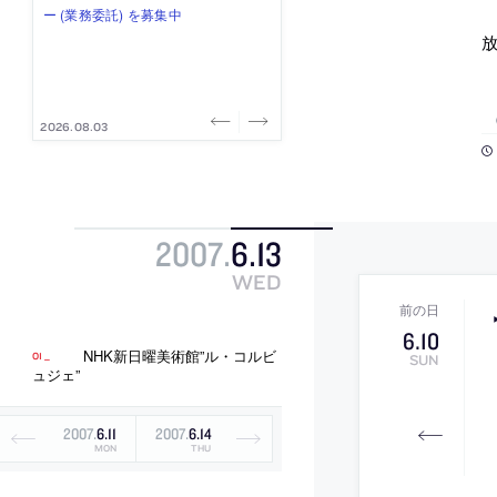
式会社」が、設計スタッフ（経験
み”を作り、リモートワーク主体の働
ー (業務委託) を募集中
け、スタッフ同士で助け合う環境づ
ALA INC.」が、設計スタッフ・アル
者・既卒・2027年新卒）を募集中
き方を実践する「株式会社つぎと」
くりも行う「E.A.S.T.architects」
バイト・事務職を募集中
放
が、設計スタッフ（経験者・既卒）
が、設計スタッフ（経験者・既卒・
を募集中
2027年新卒）を募集中
2026.08.07
2026.08.03
2026.08.03
2026.07.31
2026.07.30
2007
.
6
.
13
WED
6
.
10
NHK新日曜美術館”ル・コルビ
SUN
ュジェ”
2007
.
6
.
11
2007
.
6
.
14
MON
THU