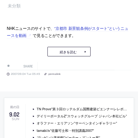
未分類
NHKニュースのサイトで、
“京都市 新景観条例がスタート”というニュ
ースを動画
で見ることができます。
続きを読む
SHARE
2007.09.04 Tue 05:49
permalink
TN Prove”第３回ロッテルダム国際建築ビエンナーレレポート”
9
.
02
デイリーポータルZ”スウォッチグループ ジャパン本社ビル”
SUN
オラファー・エリアソン”サーペンタインギャラリー”
tamabi.tv”佐藤可士和・特別講義2007″
ブレゲンツ美術館”ピーター・ズントー展”