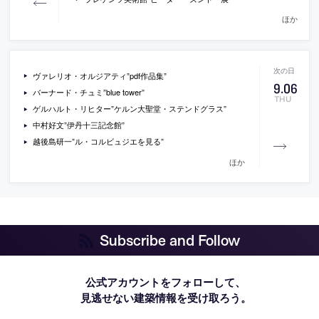
ほか
ヴァレリオ・オルジアティ”pdf作品集”
9
.
06
バーナード・チュミ”blue tower”
THU
ゲルハルト・リヒター”ケルン大聖堂・ステンドグラス”
中村好文”伊丹十三記念館”
越後島研一”ル・コルビュジエを見る”
ほか
Subscribe and Follow
公式アカウントをフォローして、
見逃せない建築情報を受け取ろう。