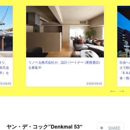
作り、
リノベる株式会社が、設計パートナー (業務委託)
社会へ
株式会
を募集中
士で助
卒）を
「E.A
者・既
26.08.03
2026.08.03
ヤン・デ・コック”Denkmal 53″
SHARE