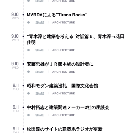
SHARE
ARCHITECTURE
MVRDVによる”Tirana Rocks”
9
.
10
WED
SHARE
ARCHITECTURE
“青木淳と建築を考える”対話篇６、青木淳→花田
9
.
10
WED
佳明
SHARE
ARCHITECTURE
安藤忠雄がＪＲ熊本駅の設計者に
9
.
10
WED
SHARE
ARCHITECTURE
昭和モダン建築巡礼、国際文化会館
9
.
11
THU
SHARE
ARCHITECTURE
中村拓志と建築関連メーカー2社の座談会
9
.
11
THU
SHARE
ARCHITECTURE
松田達のサイトの建築系ラジオが更新
9
.
11
THU