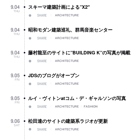
スキーマ建築計画による”X2″
9
.
04
THU
SHARE
ARCHITECTURE
昭和モダン建築巡礼、群馬音楽センター
9
.
04
THU
SHARE
ARCHITECTURE
藤村龍至のサイトに”BUILDING K”の写真が掲載
9
.
04
THU
SHARE
ARCHITECTURE
JDSのブログがオープン
9
.
05
FRI
SHARE
ARCHITECTURE
ルイ・ヴィトンatコム・デ・ギャルソンの写真
9
.
05
FRI
SHARE
ARCHITECTURE
/
FASHION
松田達のサイトの建築系ラジオが更新
9
.
06
SAT
SHARE
ARCHITECTURE