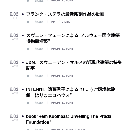
SHARE
ARCHITECTURE
フランク・ステラの最新彫刻作品の動画
9
.
02
TUE
SHARE
ART
/
VIDEO
スヴェレ・フェーンによる”ノルウェー国立建築
9
.
03
WED
博物館増築”
SHARE
ARCHITECTURE
JDN、スウェーデン・マルメの近現代建築の特集
9
.
03
WED
記事
SHARE
ARCHITECTURE
INTERNI、遠藤秀平による”ひょうご環境体験
9
.
03
WED
館 はりまエコハウス”
SHARE
ARCHITECTURE
book”Rem Koolhaas: Unveiling The Prada
9
.
03
WED
Foundation”
SHARE
ARCHITECTURE
/
BOOK