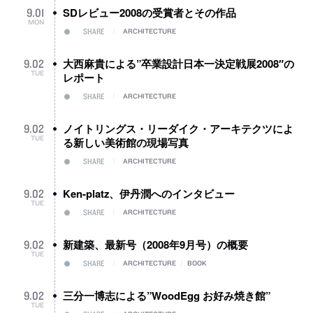
SDレビュー2008の受賞者とその作品
9
.
01
MON
SHARE
ARCHITECTURE
大西麻貴による”卒業設計日本一決定戦展2008″の
9
.
02
TUE
レポート
SHARE
ARCHITECTURE
ノイトリングス・リーダイク・アーキテクツによ
9
.
02
TUE
る新しい美術館の現場写真
SHARE
ARCHITECTURE
Ken-platz、伊丹潤へのインタビュー
9
.
02
TUE
SHARE
ARCHITECTURE
新建築、最新号（2008年9月号）の概要
9
.
02
TUE
SHARE
ARCHITECTURE
/
BOOK
三分一博志による”WoodEgg お好み焼き館”
9
.
02
TUE