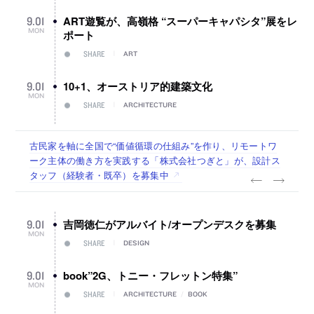
ART遊覧が、高嶺格 “スーパーキャパシタ”展をレ
9
.
01
MON
ポート
SHARE
ART
10+1、オーストリア的建築文化
9
.
01
MON
SHARE
ARCHITECTURE
佐々木慧が主宰する「axonometric株式会社」が、設計スタ
古民家を軸に全国で“価値循環の仕組み”を作り、リモートワ
リノベる株式会社が、設計パートナー (業務委託) を募集中
社会への影響力のある建築を手掛け、スタッフ同士で助け合
代官山を拠点に活動する「梅澤竜也 / ALA INC.」が、設計ス
ッフ（経験者・既卒・2027年新卒）を募集中
ーク主体の働き方を実践する「株式会社つぎと」が、設計ス
う環境づくりも行う「E.A.S.T.architects」が、設計スタッフ
タッフ・アルバイト・事務職を募集中
タッフ（経験者・既卒）を募集中
（経験者・既卒・2027年新卒）を募集中
吉岡徳仁がアルバイト/オープンデスクを募集
9
.
01
MON
SHARE
DESIGN
book”2G、トニー・フレットン特集”
9
.
01
MON
SHARE
ARCHITECTURE
/
BOOK