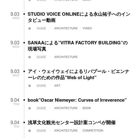
STUDIO VOICE ONLINEによる永山祐子へのイン
9
.
03
WED
タビュー動画
SHARE
ARCHITECTURE
/
VIDEO
SANAAによる”VITRA FACTORY BUILDING”の
9
.
03
WED
現場写真
SHARE
ARCHITECTURE
アイ・ウェイウェイによるリバプール・ビエンナ
9
.
03
WED
ーレのための作品”Web of Light”
SHARE
ART
book”Oscar Niemeyer: Curves of Irreverence”
9
.
04
THU
SHARE
ARCHITECTURE
/
BOOK
浅草文化観光センター設計案コンペが開催
9
.
04
THU
SHARE
ARCHITECTURE
/
COMPETITION