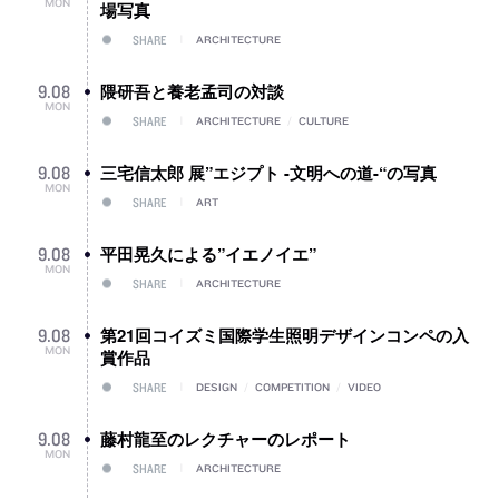
MON
場写真
SHARE
ARCHITECTURE
隈研吾と養老孟司の対談
9
.
08
MON
SHARE
ARCHITECTURE
/
CULTURE
三宅信太郎 展”エジプト -文明への道-“の写真
9
.
08
MON
SHARE
ART
平田晃久による”イエノイエ”
9
.
08
MON
SHARE
ARCHITECTURE
第21回コイズミ国際学生照明デザインコンペの入
9
.
08
MON
賞作品
SHARE
DESIGN
/
COMPETITION
/
VIDEO
藤村龍至のレクチャーのレポート
9
.
08
MON
SHARE
ARCHITECTURE