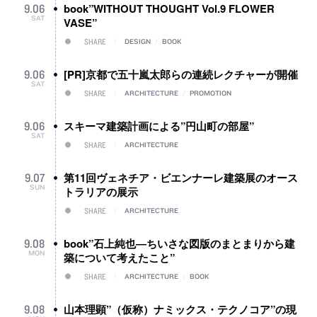
book”WITHOUT THOUGHT Vol.9 FLOWER
9
.
06
SAT
VASE”
SHARE
DESIGN
/
BOOK
[PR]京都で五十嵐太郎らの連続レクチャーが開催
9
.
06
SAT
SHARE
ARCHITECTURE
/
PROMOTION
スキーマ建築計画による”円山町の部屋”
9
.
06
SAT
SHARE
ARCHITECTURE
第11回ヴェネチア・ビエンナーレ建築展のオース
9
.
07
SUN
トラリアの展示
SHARE
ARCHITECTURE
book”石上純也―ちいさな図版のまとまりから建
9
.
08
MON
築について考えたこと”
SHARE
ARCHITECTURE
/
BOOK
山本理顕”（仮称）ナミックス・テクノコア”の現
9
.
08