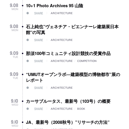
10+1 Photo Archives 95 山陰
9
.
08
MON
SHARE
ARCHITECTURE
石上純也”ヴェネチア・ビエンナーレ建築展日本
9
.
08
MON
館”の写真
SHARE
ARCHITECTURE
那須100年コミュニティ設計競技の受賞作品
9
.
09
TUE
SHARE
ARCHITECTURE
/
COMPETITION
“UMUTオープンラボ―建築模型の博物都市”展の
9
.
09
TUE
レポート
SHARE
ARCHITECTURE
カーサブルータス、最新号（103号）の概要
9
.
10
WED
SHARE
ARCHITECTURE
/
BOOK
JA、最新号（2008秋号）”リサーチの方法”
9
.
10
WED