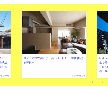
作り、
リノベる株式会社が、設計パートナー (業務委託)
社会へ
株式会
を募集中
士で助
卒）を
「E.A
者・既
26.08.03
2026.08.03