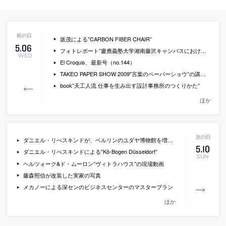
坂茂による”CARBON FIBER CHAIR”
5
.
06
フォトレポート”慶應義塾大学湘南藤沢キャンパスにおける環境デザイン教育”
WED
El Croquis、最新号（no.144）
TAKEO PAPER SHOW 2009″言葉のペーパーショウ”の講演の動画
book”天工人流 仕事を生み出す設計事務所のつくりかた”
ほか
ダニエル・リべスキンドが、ベルリンのユダヤ博物館を増築へ
5
.
10
ダニエル・リべスキンドによる”Kö-Bogen Düsseldorf”
SUN
ヘルツォーク&ド・ムーロン”ヴィトラハウス”の現場動画
藤森照信が改装した実家の写真
メカノーによる深センのビジネスセンターのマスタープラン
ほか