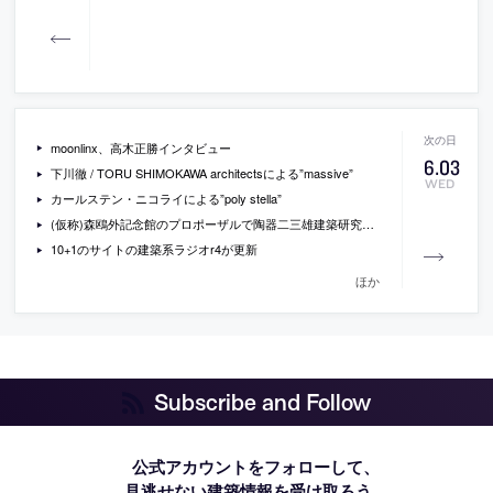
moonlinx、高木正勝インタビュー
6
.
03
下川徹 / TORU SHIMOKAWA architectsによる”massive”
WED
カールステン・ニコライによる”poly stella”
(仮称)森鴎外記念館のプロポーザルで陶器二三雄建築研究所が最優秀者に
10+1のサイトの建築系ラジオr4が更新
ほか
Subscribe and Follow
公式アカウントをフォローして、
見逃せない建築情報を受け取ろう。