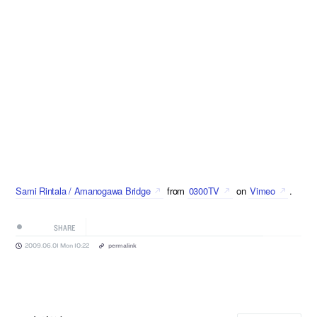
Sami Rintala / Amanogawa Bridge
from
0300TV
on
Vimeo
.
SHARE
2009.06.01 Mon 10:22
permalink