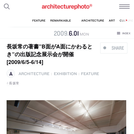
2009
.
6
.
01
MON
長坂常の著書”B面がA面にかわると
SHARE
き”の出版記念展示会が開催
[2009/6/5-6/14]
ARCHITECTURE
EXHIBITION
FEATURE
|
|
長坂常