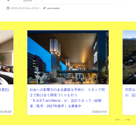
SHARE
2009.06.01 Mon 22:04
permalink
務委託)
社会への影響力のある建築を手掛け、スタッフ同
代官山を
士で助け合う環境づくりも行う
が、設
「E.A.S.T.architects」が、設計スタッフ（経験
者・既卒・2027年新卒）を募集中
26.08.03
2026.07.31