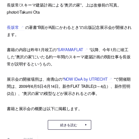
長坂常/スキーマ建築計画による”奥沢の家”。上は改修前の写真。
photo©Takumi Ota
長坂常
の著書”B面がA面にかわるとき”の出版記念展示会が開催され
ます。
書籍の内容は昨年1月竣工の”
SAYAMAFLAT
“以降、今年1月に竣工
した”奥沢の家”にいたる約一年間のスキーマ建築計画のB面仕事を長坂
常が説明するというもの。
展示会の開催場所は、南青山の”
NOW IDeA by UTRECHT
“で開催期
間は、2009年6月5日-6月14日。新作FLAT TABLE(3～4点）、新作照明
(2点）、”奥沢の家”の模型などが展示されるとの事。
書籍と展示会の概要は以下に掲載します。
続きを読む