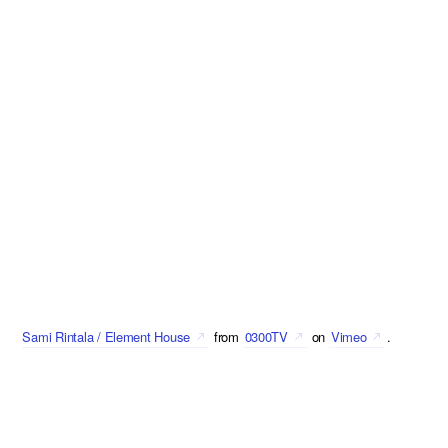
Sami Rintala / Element House
from
0300TV
on
Vimeo
.