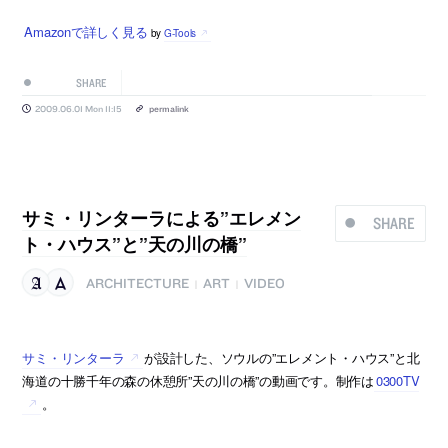
Amazonで詳しく見る
by
G-Tools
SHARE
2009.06.01 Mon 11:15
permalink
サミ・リンターラによる”エレメン
SHARE
ト・ハウス”と”天の川の橋”
ARCHITECTURE
ART
VIDEO
|
|
サミ・リンターラ
が設計した、ソウルの”エレメント・ハウス”と北
海道の十勝千年の森の休憩所”天の川の橋”の動画です。制作は
0300TV
。