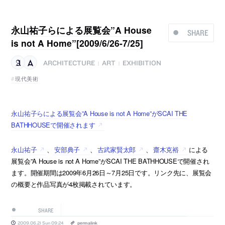
永山祐子らによる展覧会”A House
SHARE
is not A Home”[2009/6/26-7/25]
ARCHITECTURE
ART
EXHIBITION
|
|
現代美術
永山祐子らによる展覧会”A House is not A Home”がSCAI THE
BATHHOUSEで開催されます
永山祐子
、
安部典子
、
古武家賢太郎
、
齋木克裕
による
展覧会”A House is not A Home”がSCAI THE BATHHOUSEで開催され
ます。開催期間は2009年6月26日～7月25日です。リンク先に、展覧会
の概要と作品写真が4枚掲載されています。
SHARE
2009.06.21 Sun 09:24
permalink