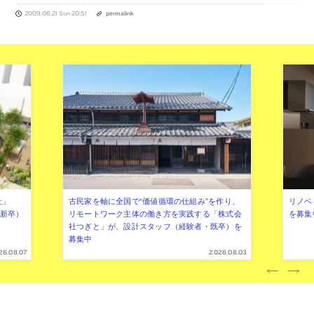
2009.06.21 Sun 20:51
permalink
社」
古民家を軸に全国で“価値循環の仕組み”を作り、
リノベ
年新卒）
リモートワーク主体の働き方を実践する「株式会
を募集
社つぎと」が、設計スタッフ（経験者・既卒）を
募集中
26.08.07
2026.08.03