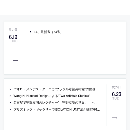
JA、最新号（74号）
6
.
19
FRI
パオロ・メンデス・ダ・ロカ”ブラジル彫刻美術館”の動画
6
.
23
Wang Hui/Limited Designによる”Two Artists’s Studio’s”
TUE
名古屋で宇野友明のレクチャー”「宇野友明の世界」 －それは直営から始まった－”が開催
プリズミック・ギャラリーでISOLATION UNIT展が開催中[-2009/7/9]