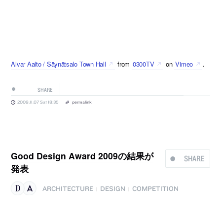
Alvar Aalto / Säynätsalo Town Hall
from
0300TV
on
Vimeo
.
SHARE
2009.11.07 Sat 18:35
permalink
Good Design Award 2009の結果が
SHARE
発表
ARCHITECTURE
DESIGN
COMPETITION
|
|