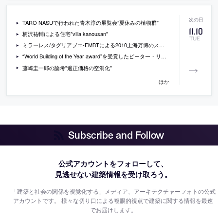
TARO NASUで行われた青木淳の展覧会”夏休みの植物群”
11
.
10
柄沢祐輔による住宅”villa kanousan”
TUE
ミラーレス/タグリアブエ-EMBTによる2010上海万博のスペインパヴィリオン
“World Building of the Year award”を受賞したピーター・リッチによる”マプングブエ解析センター”
藤崎圭一郎の論考”適正価格の空洞化”
ほか
Subscribe and Follow
公式アカウントをフォローして、
見逃せない建築情報を受け取ろう。
「建築と社会の関係を視覚化する」メディア、アーキテクチャーフォトの公式
アカウントです。
様々な切り口による複眼的視点で建築に関する情報を最速
でお届けします。