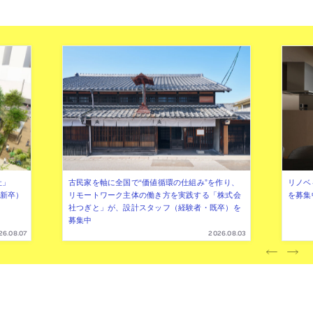
社」
古民家を軸に全国で“価値循環の仕組み”を作り、
リノベ
年新卒）
リモートワーク主体の働き方を実践する「株式会
を募集
社つぎと」が、設計スタッフ（経験者・既卒）を
募集中
26.08.07
2026.08.03