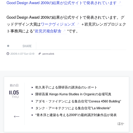
Good Design Award 2009の結果が公式サイトで発表されています
Good Design Award 2009の結果が公式サイトで発表されています。グ
ッドデザイン大賞は
ワークヴィジョンズ
＋岩見沢レンガプロジェク
ト事務局による”
岩見沢複合駅舎
“です。
SHARE
2009.11.07 Sat 12:19
permalink
乾久美子による隈研吾の講演会のレポート
11
.
05
隈研吾展 Kengo Kuma Studies in Organicの会場写真
THU
アダモ・ファイデンによる集合住宅”Conesa 4560 Building”
タンク・アーキテクツによる集合住宅”La Minoterie”
“青木淳と建築を考える2009″の最終講評対象作品が発表
ほか