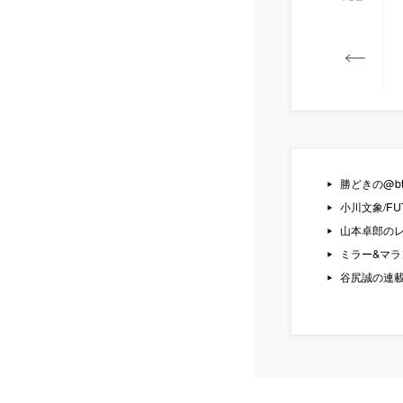
勝どきの@bt
小川文象/FUTUR
山本卓郎のレ
ミラー&マ
谷尻誠の連載