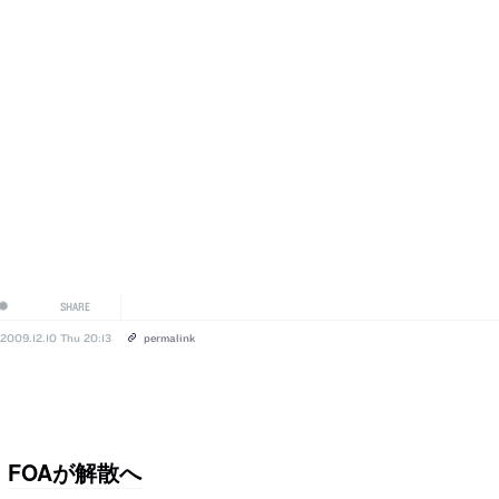
SHARE
2009.12.10 Thu 20:13
permalink
FOAが解散へ