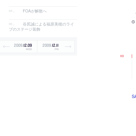
FOAが解散へ
谷尻誠による福原美穂のライ
ブのステージ装飾
2009
.
12
.
09
2009
.
12
.
11
WED
FRI
S