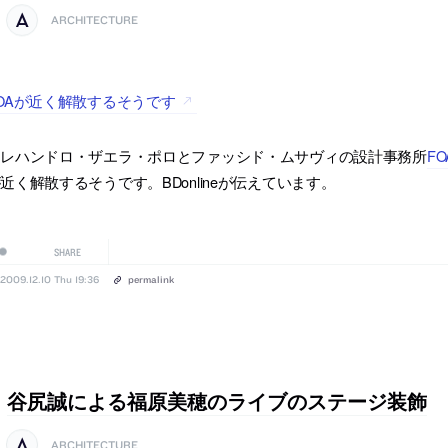
ARCHITECTURE
OAが近く解散するそうです
アレハンドロ・ザエラ・ポロとファッシド・ムサヴィの設計事務所
F
近く解散するそうです。BDonlineが伝えています。
SHARE
2009.12.10 Thu 19:36
permalink
谷尻誠による福原美穂のライブのステージ装飾
ARCHITECTURE