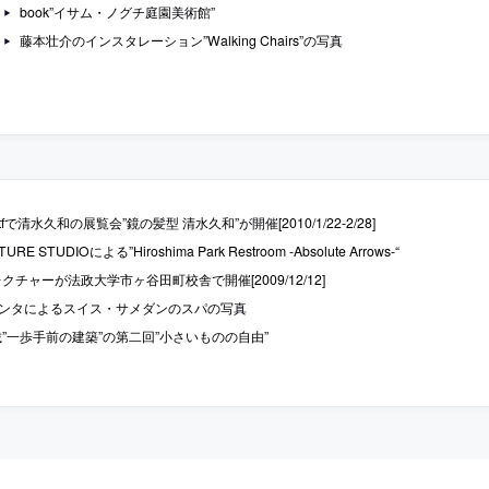
book”イサム・ノグチ庭園美術館”
藤本壮介のインスタレーション”Walking Chairs”の写真
fで清水久和の展覧会”鏡の髪型 清水久和”が開催[2010/1/22-2/28]
E STUDIOによる”Hiroshima Park Restroom -Absolute Arrows-“
クチャーが法政大学市ヶ谷田町校舎で開催[2009/12/12]
ランタによるスイス・サメダンのスパの写真
”一歩手前の建築”の第二回”小さいものの自由”