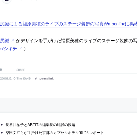
尻誠による福原美穂のライブのステージ装飾の写真がmoonlinxに掲
谷尻誠
がデザインを手がけた福原美穂のライブのステージ装飾の写真が2枚
ite/シキチ
)
SHARE
2009.12.10 Thu 10:46
permalink
長谷川祐子とARTiTの編集長の対談の後編
柴田文江らが手掛けた京都のカプセルホテル”9h”のレポート