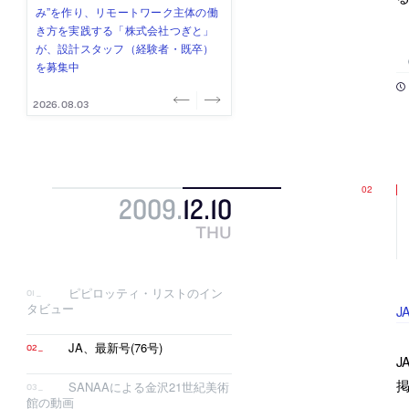
式会社」が、設計スタッフ（経験
み”を作り、リモートワーク主体の働
ー (業務委託) を募集中
け、スタッフ同士で助け合う環境づ
ALA INC.」が、設計スタッフ・アル
者・既卒・2027年新卒）を募集中
き方を実践する「株式会社つぎと」
くりも行う「E.A.S.T.architects」
バイト・事務職を募集中
が、設計スタッフ（経験者・既卒）
が、設計スタッフ（経験者・既卒・
を募集中
2027年新卒）を募集中
2026.08.07
2026.08.03
2026.08.03
2026.07.31
2026.07.30
2009
.
12
.
10
THU
ピピロッティ・リストのイン
タビュー
J
JA、最新号(76号)
J
掲
SANAAによる金沢21世紀美術
館の動画