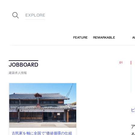
建築求人情報
ピ
佐々木慧が主宰する「axonometric株
古民家を軸に全国で“価値循環の仕組
リノベる株式会社が、設計パートナ
社会への影響力のある建築を手掛
代官山を拠点に活動する「梅澤竜也 /
る