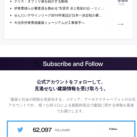
クリス・オフィリ展を紹介する動画
TUE
伊東豊雄らが審査員を務める”市原市 水と彫刻の丘 – リノベーション プロポーザル”の一次審査結果
せんだいデザインリーグ2010卒業設計日本一決定戦の審査結果
今治市伊東豊雄建築ミュージアムが工事着手へ
Subscribe and Follow
公式アカウントをフォローして、
見逃せない建築情報を受け取ろう。
「建築と社会の関係を視覚化する」メディア、アーキテクチャーフォトの公式
アカウントです。
様々な切り口による複眼的視点で建築に関する情報を最速
でお届けします。
62,097
Follow