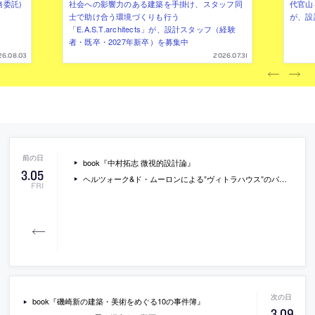
務委託)
社会への影響力のある建築を手掛け、スタッフ同
代官山を
士で助け合う環境づくりも行う
が、設
「E.A.S.T.architects」が、設計スタッフ（経験
者・既卒・2027年新卒）を募集中
26.08.03
2026.07.31
book『中村拓志 微視的設計論』
3
.
05
ヘルツォーク&ド・ムーロンによる”ヴィトラハウス”のパノラマVR写真
FRI
book『磯崎新の建築・美術をめぐる10の事件簿』
3
.
09