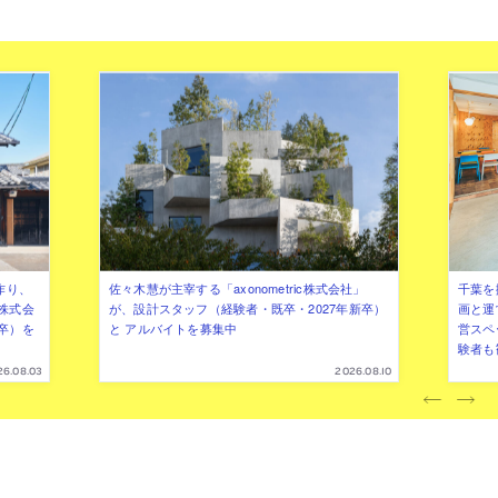
作り、
佐々木慧が主宰する「axonometric株式会社」
千葉を
株式会
が、設計スタッフ（経験者・既卒・2027年新卒）
画と運
卒）を
と アルバイトを募集中
営スペ
験者も
26.08.03
2026.08.10