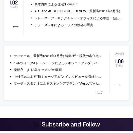
1
.
02
高木貴間による住宅”House I”
SUN
ART and ARCHITECTURE REVEW、最新号(2011年1月号)
トレース・アーキテクチャー・オフィスによる中国・新庄村の博物館”Gaoligong Museum of Handcraft Paper”
チノ・ズッキによるミラノの教会の写真
ディテール、最新号(2011年1月号) 特集”近・現代の名住宅を開口部から考える”
1
.
06
ヘルツォーク&ド・ムーロンによるメキシコ・グアダラハラの現代美術館の画像
THU
安部良による”島キッチン”の動画
中村拓志による”録ミュージアム”とインタビューを収録した動画
マーチ・スタジオによるスキンケアブランド”Aesop”のパリストア
ほか
Subscribe and Follow