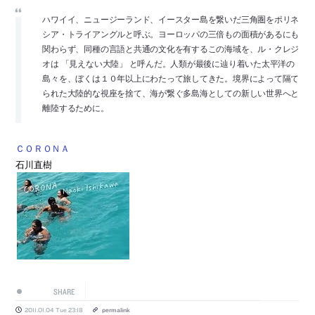
ハワイイ、ニュージーランド、イースター島を繋いだ三角圏をポリネ
シア・トライアングルと呼ぶ。ヨーロッパの三倍もの面積があるにも
関わらず、同種の言語と共通の文化を有するこの海域を、ル・クレジ
オは 「見えない大陸」 と呼んだ。人類が最後に辿り着いた太平洋の
島々を、ぼくは１０年以上にわたって旅してきた。境界によって隔て
られた大陸的な視座を捨て、海が繋ぐ多島海としての新しい世界へと
離陸するために。
ＣＯＲＯＮＡ
石川直樹
SHARE
2011.01.04 Tue 23:18
permalink