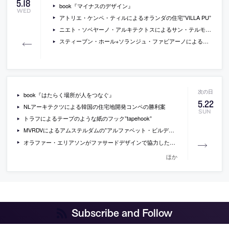
5
.
18
book『マイナスのデザイン』
WED
アトリエ・ケンペ・ティルによるオランダの住宅”VILLA PU”
ニエト・ソベヤーノ・アルキテクトスによるサン・テルモ博物館の増築
スティーブン・ホール+ソランジュ・ファビアーノによる博物館”The Museum of Ocean and Surf”
book『はたらく場所が人をつなぐ』
5
.
22
NLアーキテクツによる韓国の住宅地開発コンペの勝利案
SUN
トラフによるテープのような紙のフック”tapehook”
MVRDVによるアムステルダムの”アルファベット・ビルディング”の画像
オラファー・エリアソンがファサードデザインで協力したレイキャビークのコンサートホールの写真
ほか
Subscribe and Follow