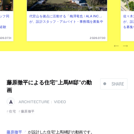
ッフ同
代官山を拠点に活動する「梅澤竜也 / ALA INC.」
佐々木慧
が、設計スタッフ・アルバイト・事務職を募集中
が、設
（経験
を募集
26.07.31
2026.07.30
藤原徹平による住宅”上馬M邸”の動
SHARE
画
ARCHITECTURE
VIDEO
|
住宅
藤原徹平
藤原徹平
が設計した住宅”上馬M邸”の動画です。