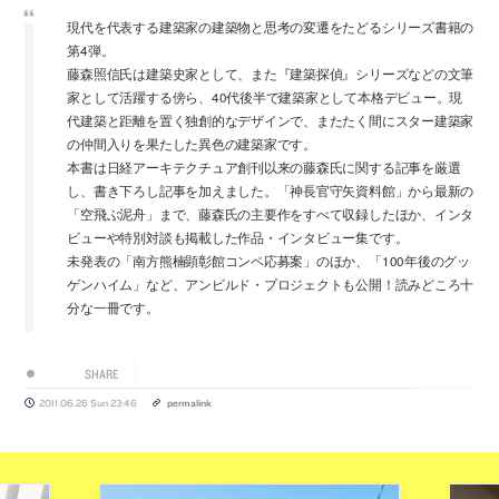
現代を代表する建築家の建築物と思考の変遷をたどるシリーズ書籍の
第4弾。
藤森照信氏は建築史家として、また『建築探偵』シリーズなどの文筆
家として活躍する傍ら、40代後半で建築家として本格デビュー。現
代建築と距離を置く独創的なデザインで、またたく間にスター建築家
の仲間入りを果たした異色の建築家です。
本書は日経アーキテクチュア創刊以来の藤森氏に関する記事を厳選
し、書き下ろし記事を加えました。「神長官守矢資料館」から最新の
「空飛ぶ泥舟」まで、藤森氏の主要作をすべて収録したほか、インタ
ビューや特別対談も掲載した作品・インタビュー集です。
未発表の「南方熊楠顕彰館コンペ応募案」のほか、「100年後のグッ
ゲンハイム」など、アンビルド・プロジェクトも公開！読みどころ十
分な一冊です。
SHARE
2011.06.26 Sun 23:46
permalink