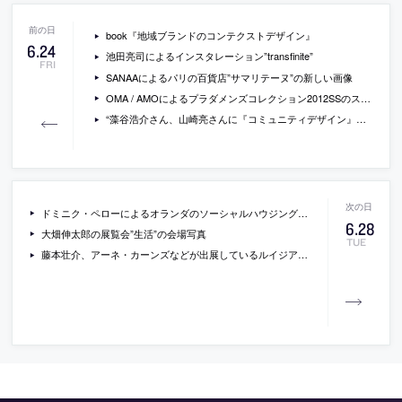
book『地域ブランドのコンテクストデザイン』
6
.
24
池田亮司によるインスタレーション”transfinite”
FRI
SANAAによるパリの百貨店”サマリテーヌ”の新しい画像
OMA / AMOによるプラダメンズコレクション2012SSのステージデザイン
“藻谷浩介さん、山崎亮さんに『コミュニティデザイン』の背景を聞く”
ドミニク・ペローによるオランダのソーシャルハウジング+オフィス”la liberte”の写真
6
.
28
大畑伸太郎の展覧会”生活”の会場写真
TUE
藤本壮介、アーネ・カーンズなどが出展しているルイジアナ近代美術館の”LIVING Frontiers of Architecture III-IV”の動画