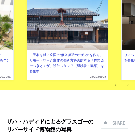
社」
古民家を軸に全国で“価値循環の仕組み”を作り、
リノベ
年新卒）
リモートワーク主体の働き方を実践する「株式会
を募集
社つぎと」が、設計スタッフ（経験者・既卒）を
募集中
26.08.07
2026.08.03
ザハ・ハディドによるグラスゴーの
SHARE
リバーサイド博物館の写真