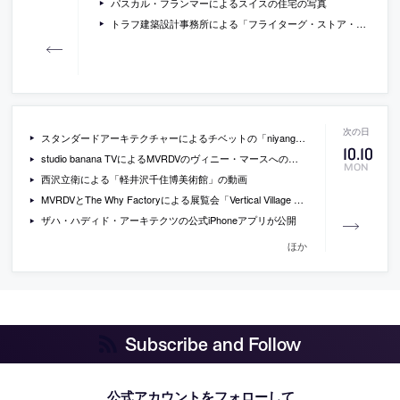
パスカル・フランマーによるスイスの住宅の写真
トラフ建築設計事務所による「フライターグ・ストア・トウキョウ」の写真
スタンダードアーキテクチャーによるチベットの「niyang river visitor center」の写真
10
.
10
studio banana TVによるMVRDVのヴィニー・マースへのインタビュー動画
MON
西沢立衛による「軽井沢千住博美術館」の動画
MVRDVとThe Why Factoryによる展覧会「Vertical Village exhibition」の会場写真など
ザハ・ハディド・アーキテクツの公式iPhoneアプリが公開
ほか
Subscribe and Follow
公式アカウントをフォローして、