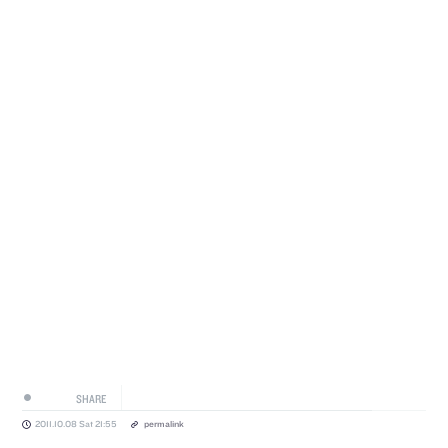
SHARE
2011.10.08 Sat 21:55
permalink