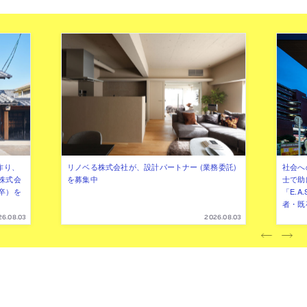
作り、
リノベる株式会社が、設計パートナー (業務委託)
社会へ
株式会
を募集中
士で助
卒）を
「E.A
者・既
26.08.03
2026.08.03