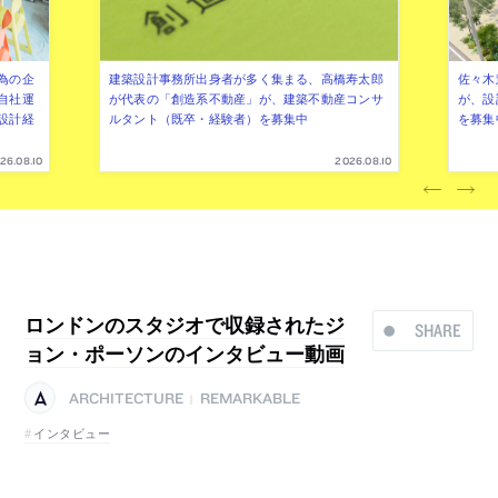
為の企
建築設計事務所出身者が多く集まる、高橋寿太郎
佐々木慧
自社運
が代表の「創造系不動産」が、建築不動産コンサ
が、設
設計経
ルタント（既卒・経験者）を募集中
を募集
26.08.10
2026.08.10
ロンドンのスタジオで収録されたジ
SHARE
ョン・ポーソンのインタビュー動画
ARCHITECTURE
REMARKABLE
|
インタビュー