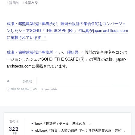
猪熊純
成瀬友梨
成瀬・猪熊建築設計事務所が、隈研吾設計の集合住宅をコンバージョ
ンしたシェアSOHO「THE SCAPE (R) 」の写真がjapan-architects.com
に掲載されています
成瀬・猪熊建築設計事務所
が、
隈研吾
設計の集合住宅をコンバ
ージョンしたシェアSOHO「THE SCAPE (R) 」の写真が21枚、japan-
architects.comに掲載されています。
SHARE
2012.03.26 Mon 11:45
permalink
book『建築ディテール「基本のき」』
3
.
23
old book『特集：人類の遺産 びっくり仰天建築の旅 芸術新潮1994年1月号』
FRI