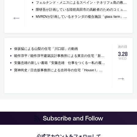
フェルナンド・メニスによるスペイン・テネリフェ島の教会「Church in La Laguna」の写真
隈研吾が計画している陸前高田市の高齢者のためのコミュニティセンターの画像
MVRDVが計画しているオランダの複合施設「glass farm」の画像
保坂猛による山梨の住宅「川口邸」の動画
3
.
28
能作淳平 / 能作淳平建築設計事務所による東京の住宅「新宿の小さな家」
WED
安藤忠雄の新しい書籍『安藤忠雄 仕事をつくる―私の履歴書』
寶神尚史 / 日吉坂事務所による吉祥寺の住宅「House I」の写真
Subscribe and Follow
公式アカウントをフォローして、