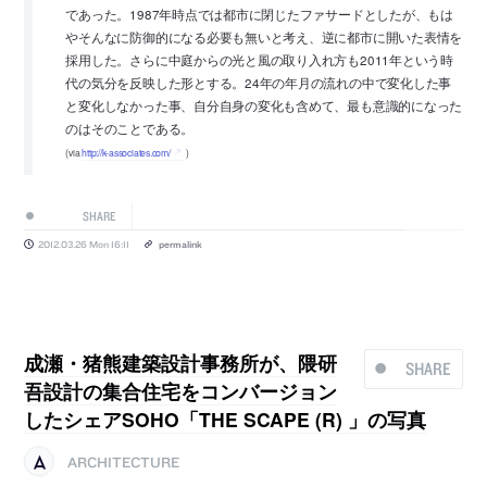
であった。1987年時点では都市に閉じたファサードとしたが、もは
やそんなに防御的になる必要も無いと考え、逆に都市に開いた表情を
採用した。さらに中庭からの光と風の取り入れ方も2011年という時
代の気分を反映した形とする。24年の年月の流れの中で変化した事
と変化しなかった事、自分自身の変化も含めて、最も意識的になった
のはそのことである。
(via
http://k-associates.com/
)
SHARE
2012.03.26 Mon 16:11
permalink
成瀬・猪熊建築設計事務所が、隈研
SHARE
吾設計の集合住宅をコンバージョン
したシェアSOHO「THE SCAPE (R) 」の写真
ARCHITECTURE