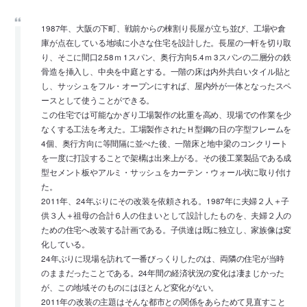
1987年、大阪の下町、戦前からの棟割り長屋が立ち並び、工場や倉
庫が点在している地域に小さな住宅を設計した。長屋の一軒を切り取
り、そこに間口2.58ｍ 1スパン、奥行方向5.4ｍ 3スパンの二層分の鉄
骨造を挿入し、中央を中庭とする。一階の床は内外共白いタイル貼と
し、サッシュをフル・オープンにすれば、屋内外が一体となったスペ
ースとして使うことができる。
この住宅では可能なかぎり工場製作の比重を高め、現場での作業を少
なくする工法を考えた。工場製作されたＨ型鋼の日の字型フレームを
4個、奥行方向に等間隔に並べた後、一階床と地中梁のコンクリート
を一度に打設することで架構は出来上がる。その後工業製品である成
型セメント板やアルミ・サッシュをカーテン・ウォール状に取り付け
た。
2011年、24年ぶりにその改装を依頼される。1987年に夫婦２人＋子
供３人＋祖母の合計６人の住まいとして設計したものを、夫婦２人の
ための住宅へ改装する計画である。子供達は既に独立し、家族像は変
化している。
24年ぶりに現場を訪れて一番びっくりしたのは、両隣の住宅が当時
のままだったことである。24年間の経済状況の変化は凄まじかった
が、この地域そのものにはほとんど変化がない。
2011年の改装の主題はそんな都市との関係をあらためて見直すこと