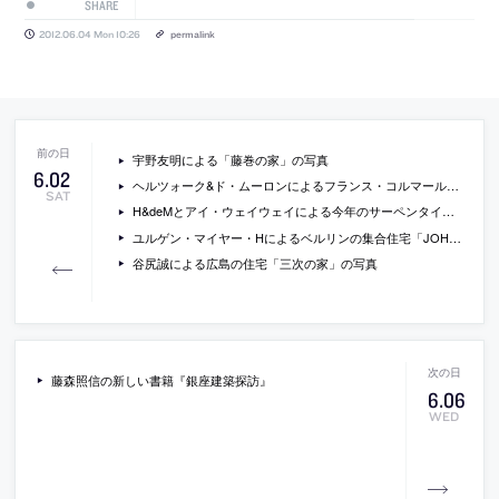
SHARE
2012.06.04 Mon 10:26
permalink
宇野友明による「藤巻の家」の写真
6
.
02
ヘルツォーク&ド・ムーロンによるフランス・コルマールのウンターリンデン美術館の増築の画像
SAT
H&deMとアイ・ウェイウェイによる今年のサーペンタイン・パヴィリオンの、イワン・バーンが撮影した写真
ユルゲン・マイヤー・Hによるベルリンの集合住宅「JOH3」の写真
谷尻誠による広島の住宅「三次の家」の写真
藤森照信の新しい書籍『銀座建築探訪』
6
.
06
WED