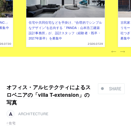
NC.」
住宅や共同住宅などを手掛け、“合理的でシンプル
古民家
募集中
なデザイン”を志向する「PANDA：山本浩三建築
リモー
設計事務所」が、設計スタッフ（経験者・既卒・
社つぎ
2027年新卒）を募集中
募集中
26.07.30
2026.07.29
オフィス・アルヒテクティによるス
SHARE
ロベニアの「villa T-extension」の
写真
ARCHITECTURE
住宅