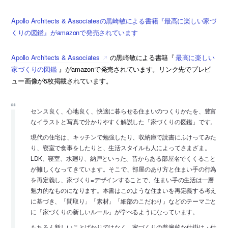
Apollo Architects & Associatesの黒崎敏による書籍『最高に楽しい家づ
くりの図鑑』がamazonで発売されています
Apollo Architects & Associates
の黒崎敏による書籍『
最高に楽しい
家づくりの図鑑
』がamazonで発売されています。リンク先でプレビ
ュー画像が5枚掲載されています。
センス良く、心地良く、快適に暮らせる住まいのつくりかたを、豊富
なイラストと写真で分かりやすく解説した「家づくりの図鑑」です。
現代の住宅は、キッチンで勉強したり、収納庫で読書にふけってみた
り、寝室で食事をしたりと、生活スタイルも人によってさまざま。
LDK、寝室、水廻り、納戸といった、昔からある部屋名でくくること
が難しくなってきています。そこで、部屋のあり方と住まい手の行為
を再定義し、家づくり=デザインすることで、住まい手の生活は一層
魅力的なものになります。本書はこのような住まいを再定義する考え
に基づき、「間取り」「素材」「細部のこだわり」などのテーマごと
に「家づくりの新しいルール」が学べるようになっています。
もちろん新しいことばかりではなく、家づくりの普遍的な仕掛け・仕