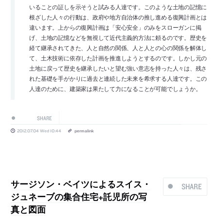
いることの証しを示そうと試みる人達です。このような土地の記憶に
根ざした人々の行動は、政府や地方自治体の推し進める復興計画とは
違います。上からの復興計画は「安心安全」のみをスローガンに掲
げ、土地の記憶などを無視して近代主義的方法に頼るのです。歴史を
経て継承されてきた、人と自然の関係、人と人との心の関係を解体し
て、土木技術に依存した計画を推進しようとするのです。しかし元の
土地に戻って歴史を継承したいと望む強い意志を持った人々は、残さ
れた基礎を手がかりに過去と連続した未来を希求する人達です。この
人達のために、建築家は果たして力になることが可能でしょうか。
SHARE
2012.07.04 Wed 10:44
permalink
サージソン・ベイツによるスイス・
SHARE
ジュネーブの集合住宅+託児所の写
真と図面