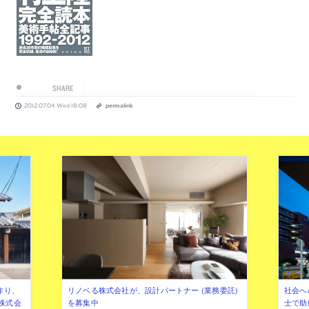
SHARE
2012.07.04 Wed 18:08
permalink
作り、
リノベる株式会社が、設計パートナー (業務委託)
社会へ
株式会
を募集中
士で助