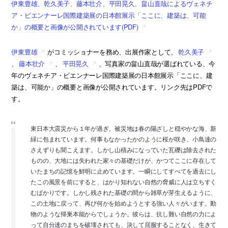
伊東豊雄、乾久美子、藤本壮介、平田晃久、畠山直哉によるヴェネチ
ア・ビエンナーレ国際建築展の日本館展示「ここに、建築は、可能
か」の概要と画像が公開されています(PDF)
伊東豊雄
がコミッショナーを務め、出展作家として、
乾久美子
、
藤本壮介
、
平田晃久
、写真家の畠山直哉が選ばれている、今
年のヴェネチア・ビエンナーレ国際建築展の日本館展示「ここに、建
築は、可能か」の概要と画像が公開されています。リンク先はPDFで
す。
東日本大震災から１年が過ぎ、被災地は春の陽ざしと穏やかな海、新
緑に包まれています。何事もなかったかのように桜が咲き、小鳥達の
さえずりも聞こえます。しかし山積みになっていた瓦礫は除去された
ものの、大地には失われた家々の基礎だけが、かつてここに存在して
いたまちの記憶を鮮明に止めています。一瞬にしてすべてを過去にし
たこの風景を前にすると、はかり知れない自然の脅威に人は立ちすく
むばかりです。しかし残された基礎の間から雑草が芽生えるように、
この土地に戻って、再び何かを始めようとする強い人々がいます。動
物のような帰巣本能からでしょうか。彼らは、抗し難い自然の力によ
って自分達のまちを破壊されても、決して屈服することなく、生きて