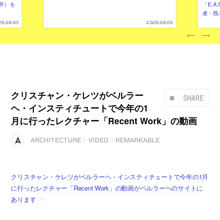
卒）を
「E.A
者・既
26.08.03
2026.08.03
クリスチャン・ケレツがベルラー
SHARE
ヘ・インスティチュートで今年の1
月に行ったレクチャー「Recent Work」の動画
ARCHITECTURE
VIDEO
REMARKABLE
|
|
クリスチャン・ケレツがベルラーヘ・インスティチュートで今年の1月
に行ったレクチャー「Recent Work」の動画がベルラーヘのサイトに
あります