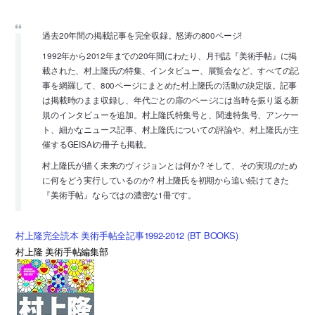
過去20年間の掲載記事を完全収録。怒涛の800ページ!
1992年から2012年までの20年間にわたり、月刊誌『美術手帖』に掲
載された、村上隆氏の特集、インタビュー、展覧会など、すべての記
事を網羅して、800ページにまとめた村上隆氏の活動の決定版。記事
は掲載時のまま収録し、年代ごとの扉のページには当時を振り返る新
規のインタビューを追加。村上隆氏特集号と、関連特集号、アンケー
ト、細かなニュース記事、村上隆氏についての評論や、村上隆氏が主
催するGEISAIの冊子も掲載。
村上隆氏が描く未来のヴィジョンとは何か? そして、その実現のため
に何をどう実行しているのか? 村上隆氏を初期から追い続けてきた
『美術手帖』ならではの濃密な1冊です。
村上隆完全読本 美術手帖全記事1992-2012 (BT BOOKS)
村上隆 美術手帖編集部