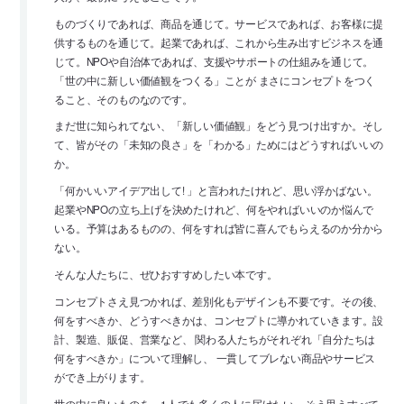
ものづくりであれば、商品を通じて。サービスであれば、お客様に提
供するものを通じて。起業であれば、これから生み出すビジネスを通
じて。NPOや自治体であれば、支援やサポートの仕組みを通じて。
「世の中に新しい価値観をつくる」ことが まさにコンセプトをつく
ること、そのものなのです。
まだ世に知られてない、「新しい価値観」をどう見つけ出すか。そし
て、皆がその「未知の良さ」を「わかる」ためにはどうすればいいの
か。
「何かいいアイデア出して! 」と言われたけれど、思い浮かばない。
起業やNPOの立ち上げを決めたけれど、何をやればいいのか悩んで
いる。予算はあるものの、何をすれば皆に喜んでもらえるのか分から
ない。
そんな人たちに、ぜひおすすめしたい本です。
コンセプトさえ見つかれば、差別化もデザインも不要です。その後、
何をすべきか、どうすべきかは、コンセプトに導かれていきます。設
計、製造、販促、営業など、 関わる人たちがそれぞれ「自分たちは
何をすべきか」について理解し、 一貫してブレない商品やサービス
ができ上がります。
世の中に良いものを、1人でも多くの人に届けたい。そう思うすべて