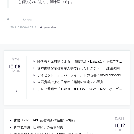
も解説されており、興味深いです。
SHARE
2012.10.10 Wed 09:13
permalink
隈研吾と坂村健による「情報学環・Daiwaユビキタス学術研究館(仮称)」が東大に建設へ
10
.
08
塚本由晴が京都精華大学で行ったレクチャー「建築の問題」の動画
MON
デイビッド・チッパーフィールドの古書『david chipperfield 1991-1997 EL croquis 87』
永石貴義による千葉の「船橋の住宅」の写真
テレビ番組の「TOKYO DESIGNERS WEEK.tv」が、ヴェネチア･ビエンナーレ国際建築展の日本館を特集した動画
古書『KIKUTAKE 菊竹清訓作品集1～3揃』
10
.
12
青木弘司展「山岸邸」の会場写真
FRI
写真家の若木信吾の展覧会「Takuji コンタクトプリント展」が浜松のBOOKS AND PRINTS BLUE EASTで開催中