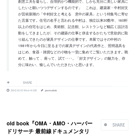
創意工夫を凝らし、合理的かつ機能的で、しかも充分に美しい家具に
したいと願いつつデザインするのです」 これは、建築家・中村好文
が芸術新潮の「中村好文と考える 意中の家具」という特集号に寄せ
た言葉です。住宅の名手と言われる中村は、独立以来30数年、160軒
以上の住宅をはじめ、美術館、記念館、レストランなど幅広く設計活
動をしてきましたが、その建築の仕事と併走するかたちで意欲的に取
り組んできたのが家具デザインの仕事です。本展ではその中村の
1981年から今日に至るまでの家具デザインの代表作と、照明器具を
はじめ、食器・雑貨などの小物を一堂に集めてご覧いただきます。眺
めて、触って 、座って、試て‥‥。「好文デザイン」の魅力を、存
分に味わい、愉しんでいただきたいと思います。
SHARE
2012.10.10 Wed 14:08
permalink
old book『OMA・AMO・ハーバー
SHARE
ドリサーチ 最前線ドキュメンタリ