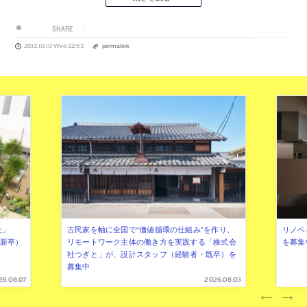
SHARE
2012.10.10 Wed 22:53
permalink
社」
古民家を軸に全国で“価値循環の仕組み”を作り、
リノベ
年新卒）
リモートワーク主体の働き方を実践する「株式会
を募集
社つぎと」が、設計スタッフ（経験者・既卒）を
募集中
26.08.07
2026.08.03