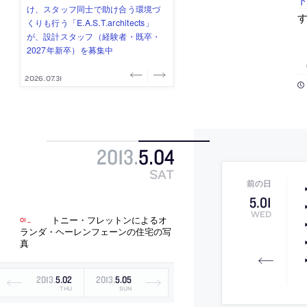
式会社」が、設計スタッフ（経験
み”を作り、リモートワーク主体の働
ー (業務委託) を募集中
け、スタッフ同士で助け合う環境づ
ALA INC.」が、設計スタッフ・アル
者・既卒・2027年新卒）を募集中
き方を実践する「株式会社つぎと」
くりも行う「E.A.S.T.architects」
バイト・事務職を募集中
が、設計スタッフ（経験者・既卒）
が、設計スタッフ（経験者・既卒・
を募集中
2027年新卒）を募集中
2026.08.07
2026.08.03
2026.08.03
2026.07.31
2026.07.30
2013
.
5
.
04
SAT
5
.
01
WED
トニー・フレットンによるオ
ランダ・ヘーレンフェーンの住宅の写
真
2013
.
5
.
02
2013
.
5
.
05
THU
SUN