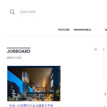
建築求人情報
ト
佐々木慧が主宰する「axonometric株
古民家を軸に全国で“価値循環の仕組
リノベる株式会社が、設計パートナ
社会への影響力のある建築を手掛
代官山を拠点に活動する「梅澤竜也 /