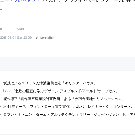
す。
SHARE
2013.05.04 Sat 23:09
permalink
坂茂によるスリランカ津波復興住宅「キリンダ・ハウス」
book『北欧の巨匠に学ぶデザイン-アスプルンド/アールト/ヤコブセン』
能作淳平 / 能作淳平建築設計事務所による「赤羽台団地のリノベーション」
2013年ミース・ファン・ローエ賞受賞作「ハルパ・レイキャビク・コンサート
ロブレヒト・エン・ダーム・アルキテクテン＋マリー・ジョゼ・ヴァン・ヒ・ア