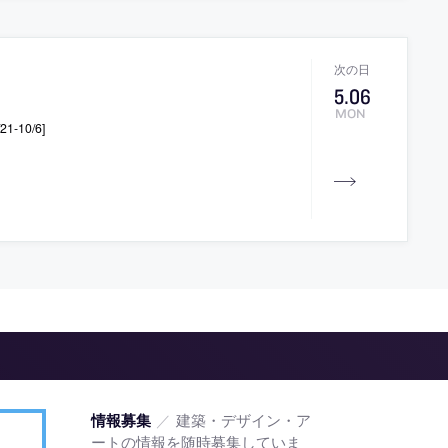
5
.
06
MON
-10/6]
／
建築・デザイン・ア
情報募集
ートの情報を随時募集していま