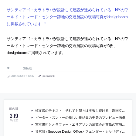
サンティアゴ・カラトラバが設計して建設が進められている、NYのワ
ールド・トレード・センター跡地の交通施設の現場写真がdesignboom
に掲載されています
サンティアゴ・カラトラバが設計して建設が進められている、NYのワ
ールド・トレード・センター跡地の交通施設の現場写真が9枚、
designboomに掲載されています。
SHARE
2014.03.21 Fri 10:37
permalink
槇文彦のテキスト「それでも我々は主張し続ける 新国立競技場案について」
3
.
19
ピーター・ズントーの新しい作品集の中身のプレビュー画像
WED
宮本隆司とオラファー・エリアソンの展覧会が直島の宮浦ギャラリー六区で開催
谷尻誠 / Suppose Design Officeとフェンダー・カサリディス・アーキテクツによる、オーストラリアのホテルのインテリアの写真