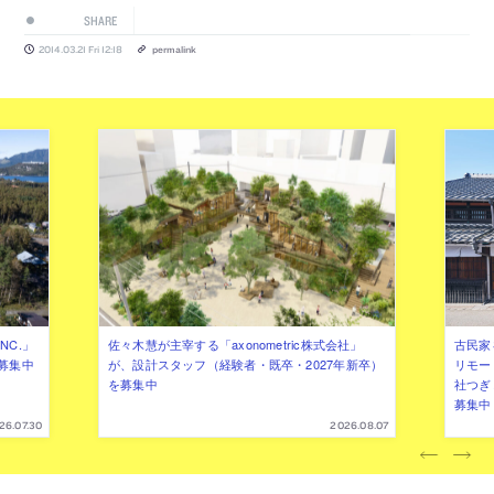
SHARE
2014.03.21 Fri 12:18
permalink
NC.」
佐々木慧が主宰する「axonometric株式会社」
古民家
募集中
が、設計スタッフ（経験者・既卒・2027年新卒）
リモー
を募集中
社つぎ
募集中
26.07.30
2026.08.07