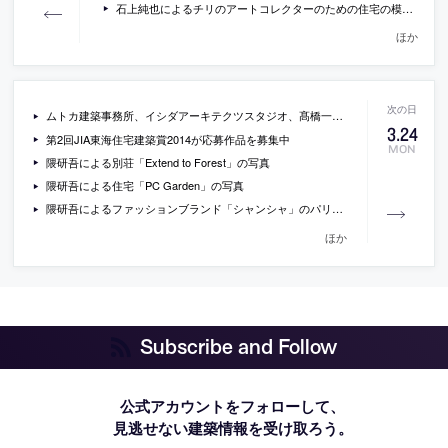
石上純也によるチリのアートコレクターのための住宅の模型写真
ほか
ムトカ建築事務所、イシダアーキテクツスタジオ、髙橋一平、遠藤秀平による建築展「happy talking」が8/ ART GALLERY/ Tomio Koyama Galleryで開催
3
.
24
第2回JIA東海住宅建築賞2014が応募作品を募集中
MON
隈研吾による別荘「Extend to Forest」の写真
隈研吾による住宅「PC Garden」の写真
隈研吾によるファッションブランド「シャンシャ」のパリ店舗の写真
ほか
Subscribe and Follow
公式アカウントをフォローして、
見逃せない建築情報を受け取ろう。