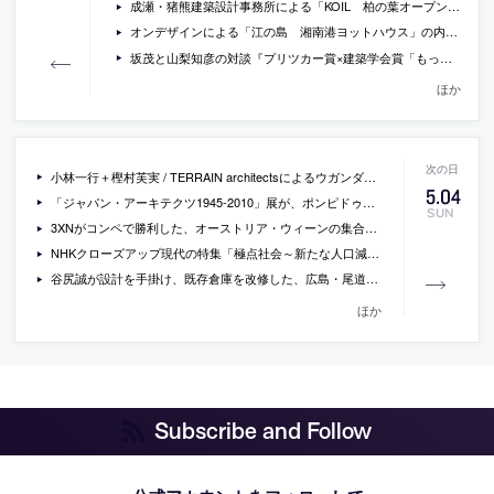
成瀬・猪熊建築設計事務所による「KOIL 柏の葉オープンイノベーションラボ」
オンデザインによる「江の島 湘南港ヨットハウス」の内覧会が開催[2014/5/10]
坂茂と山梨知彦の対談『プリツカー賞×建築学会賞「もったいない」対談』
ほか
小林一行＋樫村芙実 / TERRAIN architectsによるウガンダの寄宿舎「AU dormitory 1st phase」の写真
5
.
04
「ジャパン・アーキテクツ1945-2010」展が、ポンピドゥー・センターとの共同制作で、金沢21世紀美術館で開催
SUN
3XNがコンペで勝利した、オーストリア・ウィーンの集合住宅の画像
NHKクローズアップ現代の特集「極点社会～新たな人口減少クライシス～」の全内容テキスト
谷尻誠が設計を手掛け、既存倉庫を改修した、広島・尾道のサイクリスト向け複合施設「ONOMICHI U2」のレポート記事
ほか
Subscribe and Follow