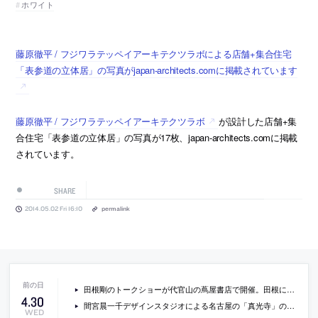
ホワイト
藤原徹平 / フジワラテッペイアーキテクツラボによる店舗+集合住宅
「表参道の立体居」の写真がjapan-architects.comに掲載されています
藤原徹平 / フジワラテッペイアーキテクツラボ
が設計した店舗+集
合住宅「表参道の立体居」の写真が17枚、japan-architects.comに掲載
されています。
SHARE
2014.05.02 Fri 16:10
permalink
田根剛のトークショーが代官山の蔦屋書店で開催。田根による選書棚も公開中
4
.
30
間宮晨一千デザインスタジオによる名古屋の「真光寺」の内覧会が開催[2014/5/31・6/1]
WED