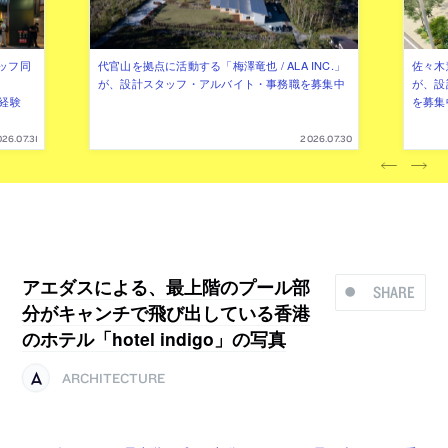
ッフ同
代官山を拠点に活動する「梅澤竜也 / ALA INC.」
佐々木慧
が、設計スタッフ・アルバイト・事務職を募集中
が、設
（経験
を募集
26.07.31
2026.07.30
アエダスによる、最上階のプール部
SHARE
分がキャンチで飛び出している香港
のホテル「hotel indigo」の写真
ARCHITECTURE