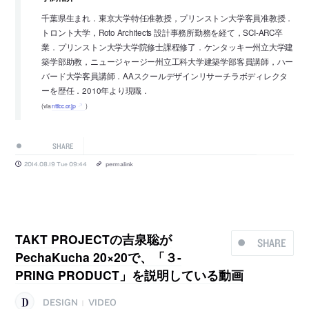
千葉県生まれ．東京大学特任准教授，プリンストン大学客員准教授．
トロント大学，Roto Architects 設計事務所勤務を経て，SCI-ARC卒
業．プリンストン大学大学院修士課程修了．ケンタッキー州立大学建
築学部助教，ニュージャージー州立工科大学建築学部客員講師，ハー
バード大学客員講師．AAスクールデザインリサーチラボディレクタ
ーを歴任．2010年より現職．
(via
ntticc.or.jp
)
SHARE
2014.08.19 Tue 09:44
permalink
TAKT PROJECTの吉泉聡が
SHARE
PechaKucha 20×20で、「３-
PRING PRODUCT」を説明している動画
DESIGN
VIDEO
|