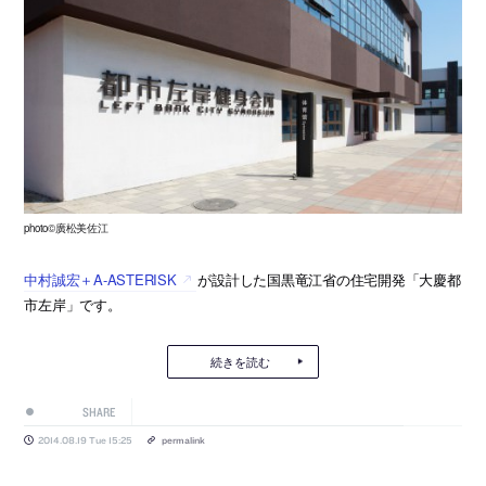
photo©廣松美佐江
中村誠宏＋A-ASTERISK
が設計した国黒竜江省の住宅開発「大慶都
市左岸」です。
続きを読む
SHARE
2014.08.19 Tue 15:25
permalink