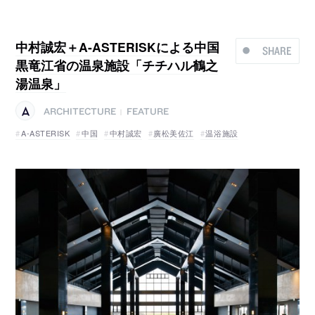
中村誠宏＋A-ASTERISKによる中国
SHARE
黒竜江省の温泉施設「チチハル鶴之
湯温泉」
ARCHITECTURE
FEATURE
|
A-ASTERISK
中国
中村誠宏
廣松美佐江
温浴施設