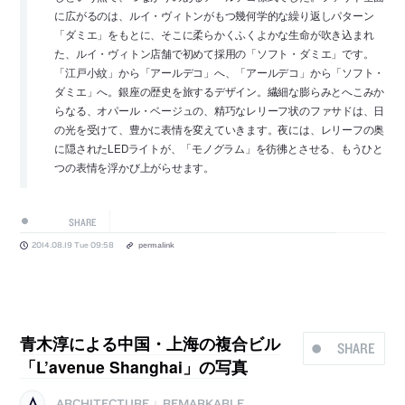
に広がるのは、ルイ・ヴィトンがもつ幾何学的な繰り返しパターン
「ダミエ」をもとに、そこに柔らかくふくよかな生命が吹き込まれ
た、ルイ・ヴィトン店舗で初めて採用の「ソフト・ダミエ」です。
「江戸小紋」から「アールデコ」へ、「アールデコ」から「ソフト・
ダミエ」へ。銀座の歴史を旅するデザイン。繊細な膨らみとへこみか
らなる、オパール・ベージュの、精巧なレリーフ状のファサドは、日
の光を受けて、豊かに表情を変えていきます。夜には、レリーフの奥
に隠されたLEDライトが、「モノグラム」を彷彿とさせる、もうひと
つの表情を浮かび上がらせます。
SHARE
2014.08.19 Tue 09:58
permalink
青木淳による中国・上海の複合ビル
SHARE
「L’avenue Shanghai」の写真
ARCHITECTURE
REMARKABLE
|