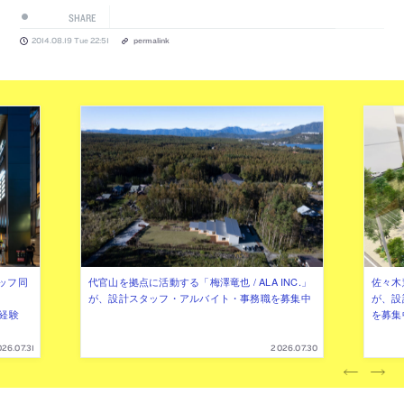
SHARE
2014.08.19 Tue 22:51
permalink
ッフ同
代官山を拠点に活動する「梅澤竜也 / ALA INC.」
佐々木慧
が、設計スタッフ・アルバイト・事務職を募集中
が、設
（経験
を募集
26.07.31
2026.07.30