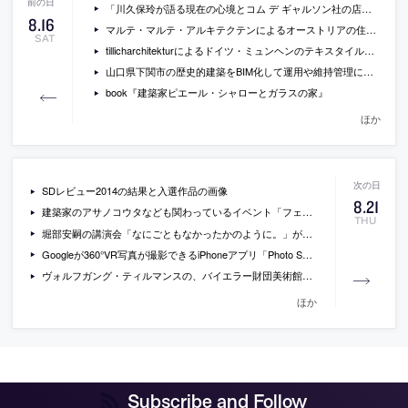
「川久保玲が語る現在の心境とコム デ ギャルソン社の店舗構想」（WWD）
8
.
16
マルテ・マルテ・アルキテクテンによるオーストリアの住宅「The Maiden Tower」の写真
SAT
tillicharchitekturによるドイツ・ミュンヘンのテキスタイルメーカーのオフィスビルの写真
山口県下関市の歴史的建築をBIM化して運用や維持管理に役立てるプロジェジェクトのについての特集記事
book『建築家ピエール・シャローとガラスの家』
ほか
SDレビュー2014の結果と入選作品の画像
8
.
21
建築家のアサノコウタなども関わっているイベント「フェスティバルFUKUSHIMA in TAJIMI!」が多治見で開催[2014/10/4]
THU
堀部安嗣の講演会「なにごともなかったかのように。」が大阪工業大学で開催[2014/9/6]
Googleが360°VR写真が撮影できるiPhoneアプリ「Photo Sphere Camera」をリリース
ヴォルフガング・ティルマンスの、バイエラー財団美術館でのコレクション展に合わせて収録されたインタビュー動画
ほか
Subscribe and Follow