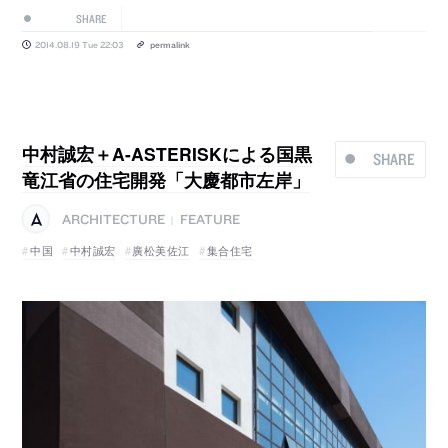
SHARE
2014.08.19 Tue 22:03
permalink
中村誠宏＋A-ASTERISKによる国黒
SHARE
竜江省の住宅開発「大慶都市左岸」
ARCHITECTURE
FEATURE
|
中国
中村誠宏
廣松美佐江
集合住宅