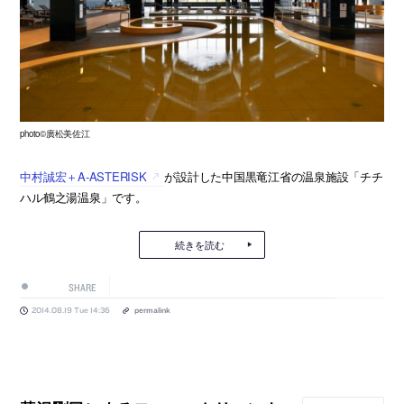
photo©廣松美佐江
中村誠宏＋A-ASTERISK
が設計した中国黒竜江省の温泉施設「チチ
ハル鶴之湯温泉」です。
続きを読む
SHARE
2014.08.19 Tue 14:36
permalink