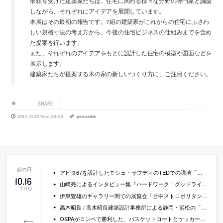
依頼を受けた建築家たちは、住宅に関わる様々な分野の専門家と議論
しながら、それぞれにアイデアを展開しています。
本展はその最初の報告です。7組の建築家がこれからの住宅にふさわ
しい規格寸法の考え方から、今後の住宅ビジネスの仕組みまでを含め
た提案を行います。
また、それぞれのアイデアをもとに設計した住宅の模型や図面などを
展示します。
建築家たちが提案する木の家の新しいつくり方に、ご注目ください。
SHARE
2014.10.20 Mon 09:09
permalink
アビタ67を設計したモシェ・サフディのTEDでの講演「アパート建築を改革する」の動画(日本語字幕付)
10
.
16
山崎亮によるインタビュー集『ハードワーク！グッドライフ！ 新しい働き方に挑戦するための6つの対話』
THU
伊東豊雄のギャラリー間での展覧会「台中メトロポリタンオペラハウスの軌跡 2005-2014」の会場写真
高木昭良 / 高木昭良建築設計事務所による静岡・浜松の「たなか整形外科／大屋根のクリニック」
OSPAがコンペで勝利した、バスケットコートとサッカー場が積層している、ブラジルのスポーツ施設の画像