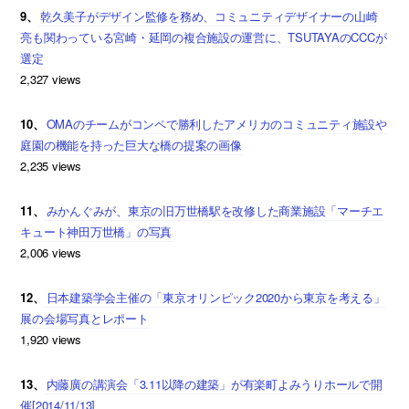
9、
乾久美子がデザイン監修を務め、コミュニティデザイナーの山崎
亮も関わっている宮崎・延岡の複合施設の運営に、TSUTAYAのCCCが
選定
2,327 views
10、
OMAのチームがコンペで勝利したアメリカのコミュニティ施設や
庭園の機能を持った巨大な橋の提案の画像
2,235 views
11、
みかんぐみが、東京の旧万世橋駅を改修した商業施設「マーチエ
キュート神田万世橋」の写真
2,006 views
12、
日本建築学会主催の「東京オリンピック2020から東京を考える」
展の会場写真とレポート
1,920 views
13、
内藤廣の講演会「3.11以降の建築」が有楽町よみうりホールで開
催[2014/11/13]