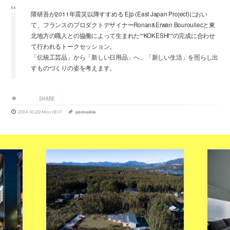
隈研吾が2011年震災以降すすめる Ejp (East Japan Project)におい
て、フランスのプロダクトデザイナーRonan&Erwan Bouroullecと東
北地方の職人との協働によって生まれた””KOKESHI””の完成に合わせ
て行われるトークセッション。
「伝統工芸品」から「新しい日用品」へ、「新しい生活」を照らし出
すものづくりの姿を考えます。
SHARE
2014.10.20 Mon 16:17
permalink