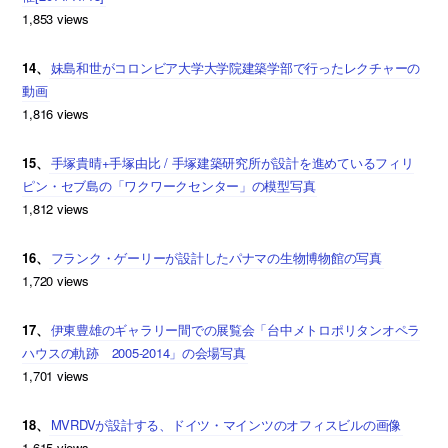
1,853 views
14、
妹島和世がコロンビア大学大学院建築学部で行ったレクチャーの
動画
1,816 views
15、
手塚貴晴+手塚由比 / 手塚建築研究所が設計を進めているフィリ
ピン・セブ島の「ワクワークセンター」の模型写真
1,812 views
16、
フランク・ゲーリーが設計したパナマの生物博物館の写真
1,720 views
17、
伊東豊雄のギャラリー間での展覧会「台中メトロポリタンオペラ
ハウスの軌跡 2005-2014」の会場写真
1,701 views
18、
MVRDVが設計する、ドイツ・マインツのオフィスビルの画像
1,615 views