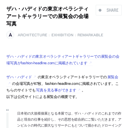
ザハ・ハディドの東京オペラシティ
SHARE
アートギャラリーでの展覧会の会場
写真
ARCHITECTURE
EXHIBITION
REMARKABLE
|
|
ザハ・ハディドの東京オペラシティアートギャラリーでの展覧会の会
場写真がfashion-headline.comに掲載されています
ザハ・ハディド
の東京オペラシティアートギャラリーでの
展覧会
の会場写真が67枚、fashion-headline.comに掲載されています。こ
ちらのサイトでも
写真を見る事ができます
。
以下は公式サイトによる展覧会の概要です。
日本初の大規模個展となる本展では、ザハ・ハディドのこれまでの作
品と現在の仕事を紹介し、その思想を総合的にご覧いただきます。ア
ンビルトの時代に膨大なリサーチにもとづいて描かれたドローイング