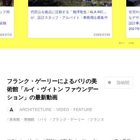
ッフ同
代官山を拠点に活動する「梅澤竜也 / ALA INC.」
住宅や
が、設計スタッフ・アルバイト・事務職を募集中
なデザ
（経験
設計事
202
26.07.31
2026.07.30
フランク・ゲーリーによるパリの美
SHARE
術館「ルイ・ヴィトン ファウンデー
ション」の最新動画
ARCHITECTURE
VIDEO
FEATURE
|
|
美術館・博物館
パリ
フランク・ゲーリー
フランス