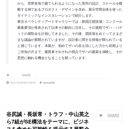
から、世界各地で建てられるようになった実作の設計、スケールを横
断する例であるプロダクト・デザインを含め、展示空間全体を使った
ダイナミックなインスタレーションで紹介します。
東京オペラシティアートギャラリーでは〈新国立競技場〉コンクール
募集要項が発表されて以来その動向に注目し、その過程でザハ・ハデ
ィドの展覧会を計画してきました。その後、競技場をめぐってさまざ
まな議論が展開されていますが、設計者に関する情報が限られている
と感じています。本展が、初めてザハの名を目にした方から初期より
ご存知の方まで、鑑賞者それぞれの視点でザハの建築を体験し、その
思想に触れる機会となることを願っています。
SHARE
2014.10.20 Mon 09:16
permalink
谷尻誠・長坂常・トラフ・中山英之
SHARE
ら7組がSE構法をテーマに、ビジネ
スを含めた可能性を提示する展覧会