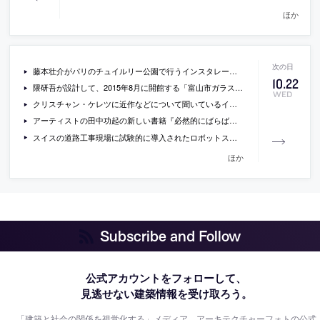
ほか
藤本壮介がパリのチュイルリー公園で行うインスタレーション「Many Small Cubes」の写真など
10
.
22
隈研吾が設計して、2015年8月に開館する「富山市ガラス美術館（仮称）」の画像
WED
クリスチャン・ケレツに近作などについて聞いているインタビュー
アーティストの田中功起の新しい書籍『必然的にばらばらなものが生まれてくる』
スイスの道路工事現場に試験的に導入されたロボットスーツの動画
ほか
Subscribe and Follow
公式アカウントをフォローして、
見逃せない建築情報を受け取ろう。
「建築と社会の関係を視覚化する」メディア、アーキテクチャーフォトの公式