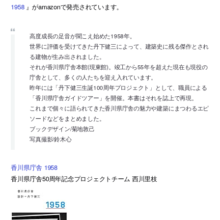
1958
』がamazonで発売されています。
高度成長の足音が聞こえ始めた1958年。
世界に評価を受けてきた丹下健三によって、建築史に残る傑作とされ
る建物が生み出されました。
それが香川県庁舎本館(現東館)。竣工から55年を超えた現在も現役の
庁舎として、多くの人たちを迎え入れています。
昨年には「丹下健三生誕100周年プロジェクト」として、職員による
「香川県庁舎ガイドツアー」を開催。本書はそれを誌上で再現。
これまで個々に語られてきた香川県庁舎の魅力や建築にまつわるエピ
ソードなどをまとめました。
ブックデザイン/菊地敦己
写真撮影/鈴木心
香川県庁舎 1958
香川県庁舎50周年記念プロジェクトチーム 西川里枝