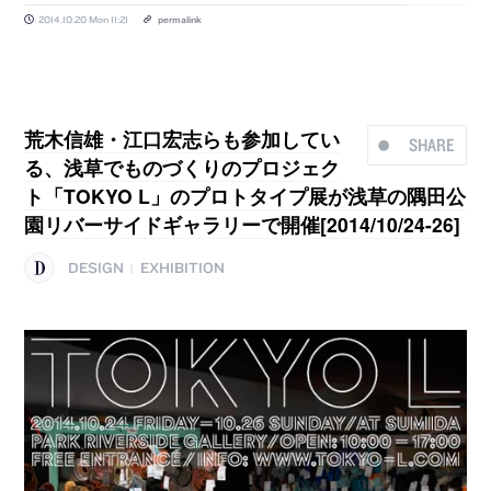
2014.10.20 Mon 11:21
permalink
荒木信雄・江口宏志らも参加してい
SHARE
る、浅草でものづくりのプロジェク
ト「TOKYO L」のプロトタイプ展が浅草の隅田公
園リバーサイドギャラリーで開催[2014/10/24-26]
DESIGN
EXHIBITION
|