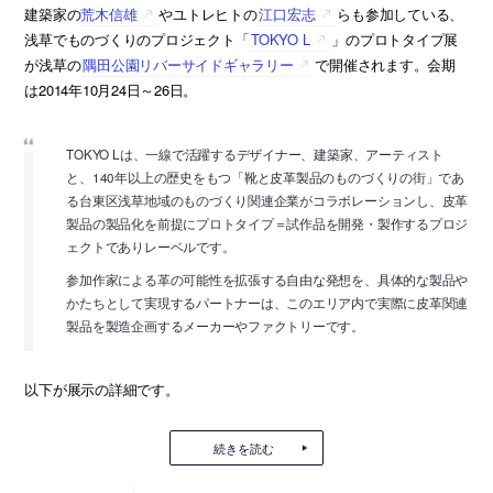
建築家の
荒木信雄
やユトレヒトの
江口宏志
らも参加している、
浅草でものづくりのプロジェクト「
TOKYO L
」のプロトタイプ展
が浅草の
隅田公園リバーサイドギャラリー
で開催されます。会期
は2014年10月24日～26日。
TOKYO Lは、一線で活躍するデザイナー、建築家、アーティスト
と、140年以上の歴史をもつ「靴と皮革製品のものづくりの街」であ
る台東区浅草地域のものづくり関連企業がコラボレーションし、皮革
製品の製品化を前提にプロトタイプ＝試作品を開発・製作するプロジ
ェクトでありレーベルです。
参加作家による革の可能性を拡張する自由な発想を、具体的な製品や
かたちとして実現するパートナーは、このエリア内で実際に皮革関連
製品を製造企画するメーカーやファクトリーです。
以下が展示の詳細です。
続きを読む