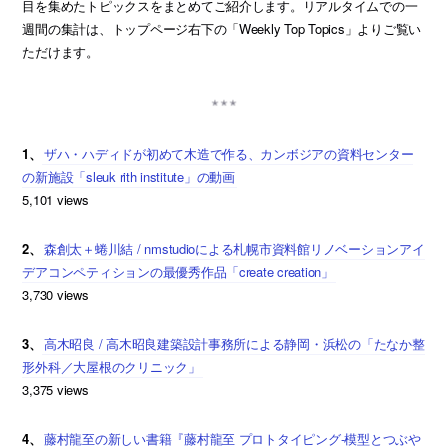
目を集めたトピックスをまとめてご紹介します。リアルタイムでの一
週間の集計は、トップページ右下の「Weekly Top Topics」よりご覧い
ただけます。
1、
ザハ・ハディドが初めて木造で作る、カンボジアの資料センター
の新施設「sleuk rith institute」の動画
5,101 views
2、
森創太＋蜷川結 / nmstudioによる札幌市資料館リノベーションアイ
デアコンペティションの最優秀作品「create creation」
3,730 views
3、
高木昭良 / 高木昭良建築設計事務所による静岡・浜松の「たなか整
形外科／大屋根のクリニック」
3,375 views
4、
藤村龍至の新しい書籍『藤村龍至 プロトタイピング-模型とつぶや