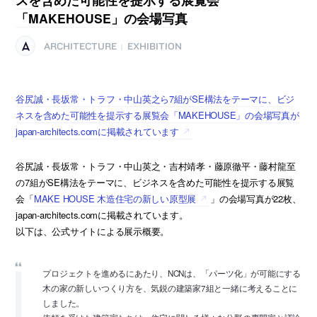
「MAKEHOUSE」の会場写真
ARCHITECTURE
EXHIBITION
|
谷尻誠・長坂常・トラフ・中山英之ら7組がSE構法をテーマに、ビジ
ネスを含めた可能性を提示する展覧会「MAKEHOUSE」の会場写真が
japan-architects.comに掲載されています
谷尻誠・長坂常・トラフ・中山英之・吉村靖孝・藤原徹平・藤村龍至
の7組がSE構法をテーマに、ビジネスを含めた可能性を提示する展覧
会「
MAKE HOUSE 木造住宅の新しい原型展
」の会場写真が22枚、
japan-architects.comに掲載されています。
以下は、公式サイトによる展示概要。
プロジェクトを進めるにあたり、NCNは、「パーツ化」が可能にする
木の家の新しいつくり方を、気鋭の建築家7組と一緒に考えることに
しました。