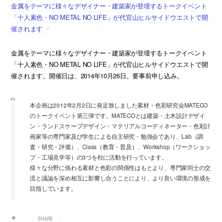
金属をテーマに様々なデザイナー・建築家が登壇するトークイベント
「十人素色・NO METAL NO LIFE」が代官山ヒルサイドウエストで開
催されます
金属をテーマに様々なデザイナー・建築家が登壇するトークイベント
「十人素色・NO METAL NO LIFE」が代官山ヒルサイドウエストで開
催されます。開催日は、2014年10月26日。要事前申し込み。
本企画は2012年2月2日に発足致しました素材・色彩研究会MATECO
のトークイベント第三弾です。MATECOとは建築・土木設計デザイ
ン・ランドスケープデザイン・マテリアルコーディネーター・色彩計
画家等の専門家及び学生による自主研究・勉強会であり、Lab（調
査・研究・評価）、Class（教育・普及）、Workshop（ワークショッ
プ・工場見学等）の3つを柱に活動を行っています。
様々な分野に係わる素材と色彩の関係性はもとより、専門家同士の交
流と議論を深め相互に影響し合うことにより、より良い環境の形成を
目指しています。
SHARE