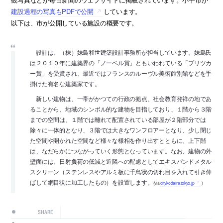
建設過程の写真もPDFで公開
しています。
以下は、市が公開している施設の概要です。
設計は、（株）妹島和世建築設計事務所が担当しています。妹島氏
は２０１０年に建築界の「ノーベル賞」ともいわれている「プリツカ
ー賞」を受賞され、最近ではフランスのルーヴル美術館別館などを手
掛けた有名な建築家です。
新しい建物は、一帯がかつての行政の拠点、社会教育発祥の地であ
ることから、地域のシンボル的な建物を目指しており、１階から３階
までの空間は、１階では離れて配置されている部屋が２階部分では
除々に一体的となり、３階では大きなワンフロアーとなり、少し閉じ
た空間や開かれた空間など様々な様相を作り出すとともに、上下階
は、なだらかにつながっていく形態となっています。なお、建物の外
壁面には、日射負荷の低減と近隣への配慮としてエキスパンドメタル
スクリーン（ステンレスやアルミ板に千鳥状の切れ目を入れて引き伸
ばして網目状に加工したもの）を設置します。
(via
city.kodaira.tokyo.jp
)
SHARE