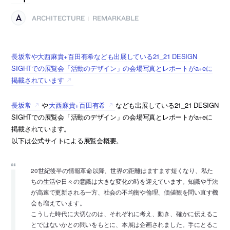
ARCHITECTURE
REMARKABLE
|
長坂常や大西麻貴+百田有希なども出展している21_21 DESIGN
SIGHTでの展覧会「活動のデザイン」の会場写真とレポートがa+eに
掲載されています
長坂常
や
大西麻貴+百田有希
なども出展している21_21 DESIGN
SIGHTでの展覧会「活動のデザイン」の会場写真とレポートがa+eに
掲載されています。
以下は公式サイトによる展覧会概要。
20世紀後半の情報革命以降、世界の距離はますます短くなり、私た
ちの生活や日々の意識は大きな変化の時を迎えています。知識や手法
が高速で更新される一方、社会の不均衡や倫理、価値観を問い直す機
会も増えています。
こうした時代に大切なのは、それぞれに考え、動き、確かに伝えるこ
とではないかとの問いをもとに、本展は企画されました。手にとるこ