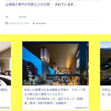
は補強工事中の写真などが公開
されています。
SHARE
2015.01.13 Tue 15:34
permalink
務委託)
社会への影響力のある建築を手掛け、スタッフ同
代官山を
士で助け合う環境づくりも行う
が、設
「E.A.S.T.architects」が、設計スタッフ（経験
者・既卒・2027年新卒）を募集中
26.08.03
2026.07.31