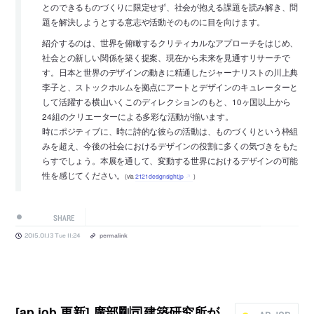
とのできるものづくりに限定せず、社会が抱える課題を読み解き、問
題を解決しようとする意志や活動そのものに目を向けます。
紹介するのは、世界を俯瞰するクリティカルなアプローチをはじめ、
社会との新しい関係を築く提案、現在から未来を見通すリサーチで
す。日本と世界のデザインの動きに精通したジャーナリストの川上典
李子と、ストックホルムを拠点にアートとデザインのキュレーターと
して活躍する横山いくこのディレクションのもと、10ヶ国以上から
24組のクリエーターによる多彩な活動が揃います。
時にポジティブに、時に詩的な彼らの活動は、ものづくりという枠組
みを超え、今後の社会におけるデザインの役割に多くの気づきをもた
らすでしょう。本展を通して、変動する世界におけるデザインの可能
性を感じてください。
(via
2121designsight.jp
)
SHARE
2015.01.13 Tue 11:24
permalink
[ap job 更新] 廣部剛司建築研究所が