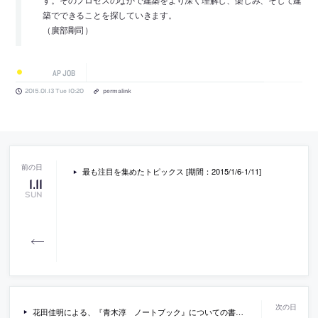
す。そのプロセスのなかで建築をより深く理解し、楽しみ、そして建
築でできることを探していきます。
（廣部剛司）
AP JOB
2015.01.13 Tue 10:20
permalink
最も注目を集めたトピックス [期間：2015/1/6-1/11]
1
.
11
SUN
花田佳明による、『青木淳 ノートブック』についての書評「建築的知性の物質化」