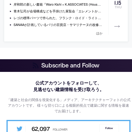
1
.
15
岸和郎の新しい書籍『Waro Kishi + K.ASSOCIATES (Houses Archives)』
THU
青木弘司が会場構成などを手掛けた展覧会「エレメントからみる住宅の可能性」の会場写真
レゴの標準パーツで作られた、フランク・ロイド・ライトの「タリアセン・ウェスト」の写真
SANAAが計画しているパリの百貨店・サマリテーヌの改修案の計画許可を、フランスの裁判所が無効に
ほか
Subscribe and Follow
公式アカウントをフォローして、
見逃せない建築情報を受け取ろう。
「建築と社会の関係を視覚化する」メディア、アーキテクチャーフォトの公式
アカウントです。
様々な切り口による複眼的視点で建築に関する情報を最速
でお届けします。
62,097
Follow