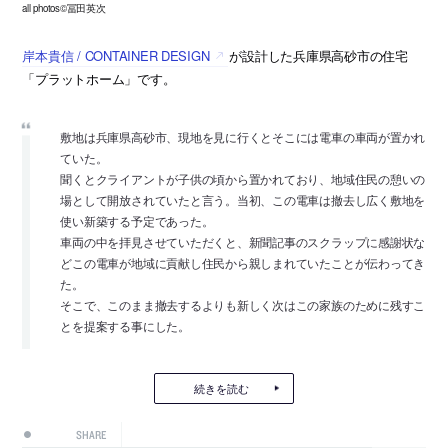
all photos©冨田英次
岸本貴信 / CONTAINER DESIGN
が設計した兵庫県高砂市の住宅
「プラットホーム」です。
敷地は兵庫県高砂市、現地を見に行くとそこには電車の車両が置かれ
ていた。
聞くとクライアントが子供の頃から置かれており、地域住民の憩いの
場として開放されていたと言う。当初、この電車は撤去し広く敷地を
使い新築する予定であった。
車両の中を拝見させていただくと、新聞記事のスクラップに感謝状な
どこの電車が地域に貢献し住民から親しまれていたことが伝わってき
た。
そこで、このまま撤去するよりも新しく次はこの家族のために残すこ
とを提案する事にした。
続きを読む
SHARE