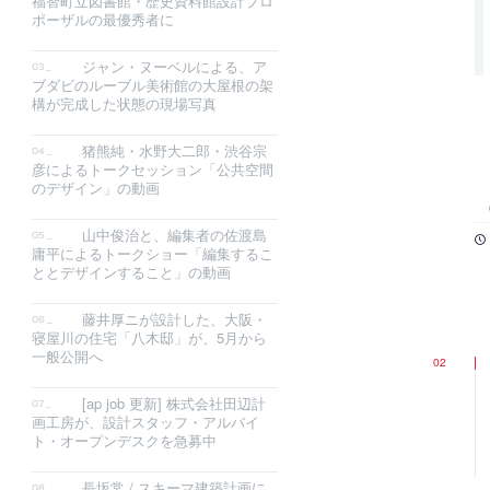
福智町立図書館・歴史資料館設計プロ
ポーザルの最優秀者に
ジャン・ヌーベルによる、ア
ブダビのルーブル美術館の大屋根の架
構が完成した状態の現場写真
猪熊純・水野大二郎・渋谷宗
彦によるトークセッション「公共空間
のデザイン」の動画
山中俊治と、編集者の佐渡島
庸平によるトークショー「編集するこ
ととデザインすること」の動画
藤井厚ニが設計した、大阪・
寝屋川の住宅「八木邸」が、5月から
一般公開へ
[ap job 更新] 株式会社田辺計
画工房が、設計スタッフ・アルバイ
ト・オープンデスクを急募中
長坂常 / スキーマ建築計画に