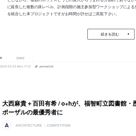
に延長した複数の床レベル、計画段階の施主参加型ワークショップによる
を統合した本プロジェクトですがお時間が許せばご高覧下さい。
続きを読む
SHARE
2015.03.23 Mon 17:12
permalink
大西麻貴＋百田有希 / o+hが、福智町立図書館
ポーザルの最優秀者に
ARCHITECTURE
|
COMPETITION