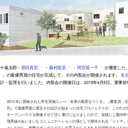
五十嵐太郎・
原田真宏
・
藤村龍至
・
間宮晨一千
が審査した
」の最優秀賞の住宅が完成して、その内覧会が開催されます。
名
計・監理を行いました。内覧会の開催日は、2015年4月5日。要事
2013 年に開催された学生実施コンペ「未来の風景をつくる」（審査員
氏）で最優秀賞に選定され設計が始まった住宅プロジェクトが、このたび2
オープンハウスを開催させて頂く運びになりましたので、皆様にご案内申
境界線のあいまいなコミュニケーションの場として期待される「ソトマ」
としながら、複数のボックスどうしの貫入からうまれる分節的でありなが