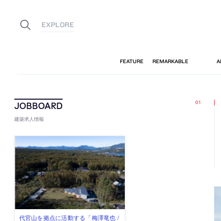
建築求人情報
古民家を軸に全国で“価値循環の仕組
リノベる株式会社が、設計パートナ
社会への影響力のある建築を手掛
代官山を拠点に活動する「梅澤竜也 /
住宅や共同住宅などを手掛け、“合理