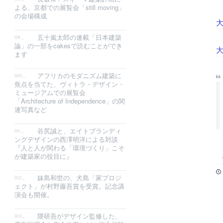
よる、京都での展覧会「still moving」
の会場構成
大
五十嵐太郎の連載「日本建築
論」の一部をcakesで読むことができ
大
ます
アフリカのモダニズム建築に
焦点を当てた、ヴィトラ・デザイン・
ミュージアムでの展覧会
「Architecture of Independence」の関
連写真など
谷尻誠と、エイトブランディ
ングデザインの西澤明洋による対談
『人と人が関わる「環境づくり」こそ
が建築家の役目に』
妹島和世の、犬島「家プロジ
ェクト」が村野藤吾賞を受賞。記念講
演会も開催。
隈研吾がデザイン監修した、