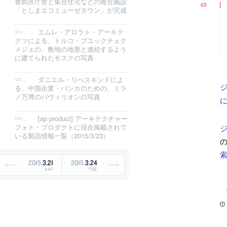
豊島区庁舎と集合住宅などの複合施設
「としまエコミューゼタウン」が完成
エムレ・アロラト・アーキテ
クツによる、トルコ・ブユックチェク
メジェの、敷地の地形と連続するよう
に建てられたモスクの写真
ダニエル・リべスキンドによ
ジ
る、中国企業・バンカのための、ミラ
ノ万博のパヴィリオンの写真
[ap product] アーキテクチャー
フォト・プロダクトに現在掲載されて
いる製品情報一覧（2015/3/23）
の
2015
.
3
.
21
2015
.
3
.
24
SAT
TUE