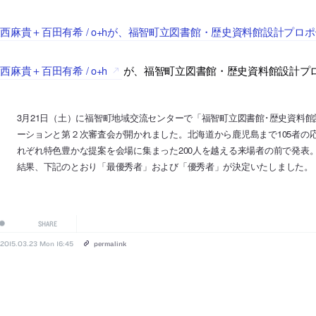
西麻貴＋百田有希 / o+hが、福智町立図書館・歴史資料館設計プ
西麻貴＋百田有希 / o+h
が、福智町立図書館・歴史資料館設計プ
3月21日（土）に福智町地域交流センターで「福智町立図書館･歴史資料
ーションと第２次審査会が開かれました。北海道から鹿児島まで105者の
れぞれ特色豊かな提案を会場に集まった200人を越える来場者の前で発表
結果、下記のとおり「最優秀者」および「優秀者」が決定いたしました。
SHARE
2015.03.23 Mon 16:45
permalink