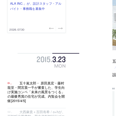
み”を作り、リモートワーク主体の働
ー (業務委託) を募集中
け、スタッフ同士で助け合う環境づ
ALA INC.」が、設計スタッフ・アル
的でシンプルなデザイン”を志向する
き方を実践する「株式会社つぎと」
くりも行う「E.A.S.T.architects」
バイト・事務職を募集中
「PANDA：山本浩三建築設計事務
が、設計スタッフ（経験者・既卒）
が、設計スタッフ（経験者・既卒・
所」が、設計スタッフ（経験者・既
を募集中
2027年新卒）を募集中
卒・2027年新卒）を募集中
2026.08.03
2026.08.03
2026.07.31
2026.07.30
2026.07.29
2015
.
3
.
23
MON
設
五十嵐太郎・ 原田真宏・藤村
龍至・間宮晨一千が審査した、学生向
け実施コンペ「未来の風景をつくる」
の最優秀賞の住宅が完成、内覧会を開
催[2015/4/5]
大西麻貴＋百田有希 / o+hが、