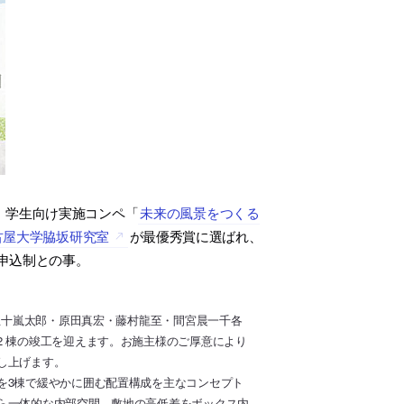
、学生向け実施コンペ「
未来の風景をつくる
古屋大学脇坂研究室
が最優秀賞に選ばれ、
前申込制との事。
：五十嵐太郎・原田真宏・藤村龍至・間宮晨一千各
 棟の竣工を迎えます。お施主様のご厚意により
し上げます。
を3棟で緩やかに囲む配置構成を主なコンセプト
ら一体的な内部空間、敷地の高低差をボックス内