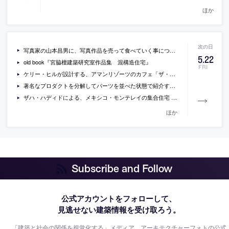
ほか
写真家の山本昌男に、写真作品を売って食べていく事について聞いているインタビュー（後編）
5
.
22
old book『宮脇檀建築研究室作品集 混構造住宅』
FRI
ケリー・ヒルが設計する、アマンリゾーツのカフェ「ザ・カフェ byアマン」が、大手町に6月1日オープン
著名なプロダクトを分解してパーツを並べた状態で紹介する写真集『分解してみました』
ザハ・ハディドによる、メキシコ・モンテレイの集合住宅 「Esfera City Center」のCG動画
ほか
Subscribe and Follow
公式アカウントをフォローして、
見逃せない建築情報を受け取ろう。
「建築と社会の関係を視覚化する」メディア、アーキテクチャーフォトの公式