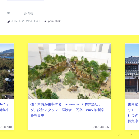
SHARE
2015.05.20 Wed 14:49
permalink
NC.」
佐々木慧が主宰する「axonometric株式会社」
古民家
募集中
が、設計スタッフ（経験者・既卒・2027年新卒）
リモー
を募集中
社つぎ
募集中
26.07.30
2026.08.07