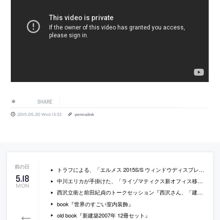
SHARE
2015.05.20 Wed 13:33
permalink
トラフによる、「エルメス 2015S/S ウィンドウディスプレイ」の写真
5
.
18
中川エリカが手掛けた、「ライゾマティクス新オフィス移転計画」の模型写真
MON
西沢立衛と前田紀貞のトークセッション『西沢さん、「建築」って何ですか？』が開催[2015/6/13]
book『世界のすごい室内装飾』
old book『新建築2007年 12冊セット』