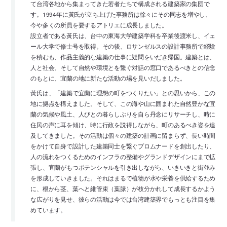
て台湾各地から集まってきた若者たちで構成される建築家の集団で
す。1994年に黃氏が立ち上げた事務所は徐々にその同志を増やし、
今や多くの所員を要するアトリエに成長しました。
設立者である黃氏は、台中の東海大学建築学科を卒業後渡米し、イェ
ール大学で修士号を取得。その後、ロサンゼルスの設計事務所で経験
を積むも、作品主義的な建築の仕事に疑問をいだき帰国。建築とは、
人と社会、そして自然や環境とを繋ぐ対話の窓口であるべきとの信念
のもとに、宜蘭の地に新たな活動の場を見いだしました。
黃氏は、「建築で宜蘭に理想の町をつくりたい」との思いから、この
地に拠点を構えました。そして、この海や山に囲まれた自然豊かな宜
蘭の気候や風土、人びとの暮らしぶりを自ら丹念にリサーチし、時に
住民の声に耳を傾け、時に行政を説得しながら、町のあるべき姿を追
及してきました。その活動は個々の建築の計画に留まらず、長い時間
をかけて自身で設計した建築同士を繋ぐプロムナードを創出したり、
人の流れをつくるためのインフラの整備やグランドデザインにまで拡
張し、宜蘭がもつポテンシャルを引き出しながら、いきいきと街並み
を形成していきました。それはまるで植物が水や栄養を供給するため
に、根から茎、葉へと維管束（葉脈）が枝分かれして成長するかよう
な広がりを見せ、彼らの活動は今では台湾建築界でもっとも注目を集
めています。