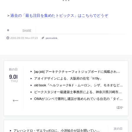
＞
過去の「最も注目を集めたトピックス」はこちらでどうぞ
SHARE
2016.09.05 Mon 07:23
permalink
[ap job] アーキテクチャーフォトジョブボードに掲載されている求人情報一覧(2016/9/2)
9
.
01
アオイデザインによる、大阪府の住宅「h19y」
THU
old book『ヘルツォーク&ド・ムーロン、シザ、モネオなど El Croquis 91』
ピークスタジオ一級建築士事務所による、神奈川県川崎市の築34年のマンションのリノベーション「FRAME HOUSE」
OMAがコンペで勝利し建設が進められている台北の「タイペイ・パフォーミング・アーツ・センター」の新しい現場写真
ほか
アレハンドロ・ザエラ=ポロに、小渕祐介が話を聞いているインタビュー「なぜこの先生は熱貫流率や雨漏りについて聞いてくるのだろう？」