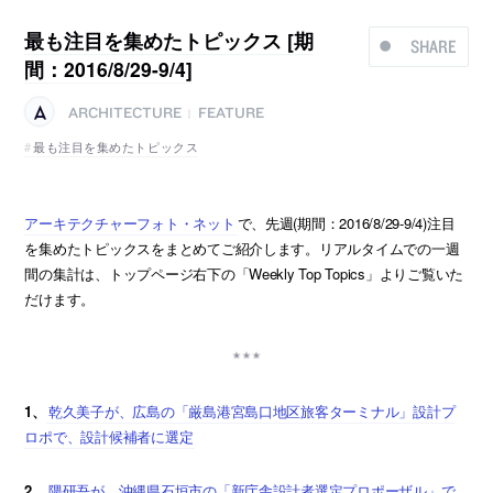
最も注目を集めたトピックス [期
SHARE
間：2016/8/29-9/4]
ARCHITECTURE
FEATURE
|
最も注目を集めたトピックス
アーキテクチャーフォト・ネット
で、先週(期間：2016/8/29-9/4)注目
を集めたトピックスをまとめてご紹介します。リアルタイムでの一週
間の集計は、トップページ右下の「Weekly Top Topics」よりご覧いた
だけます。
1、
乾久美子が、広島の「厳島港宮島口地区旅客ターミナル」設計プ
ロポで、設計候補者に選定
2、
隈研吾が、沖縄県石垣市の「新庁舎設計者選定プロポーザル」で