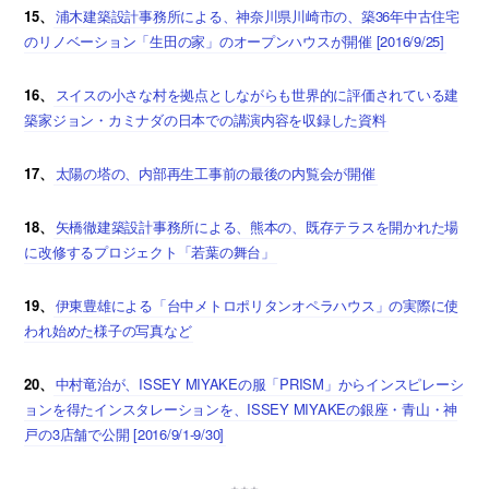
15、
浦木建築設計事務所による、神奈川県川崎市の、築36年中古住宅
のリノベーション「生田の家」のオープンハウスが開催 [2016/9/25]
16、
スイスの小さな村を拠点としながらも世界的に評価されている建
築家ジョン・カミナダの日本での講演内容を収録した資料
17、
太陽の塔の、内部再生工事前の最後の内覧会が開催
18、
矢橋徹建築設計事務所による、熊本の、既存テラスを開かれた場
に改修するプロジェクト「若葉の舞台」
19、
伊東豊雄による「台中メトロポリタンオペラハウス」の実際に使
われ始めた様子の写真など
20、
中村竜治が、ISSEY MIYAKEの服「PRISM」からインスピレーシ
ョンを得たインスタレーションを、ISSEY MIYAKEの銀座・青山・神
戸の3店舗で公開 [2016/9/1-9/30]