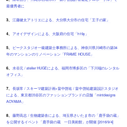
最優秀者に
3、
江藤健太アトリエによる、大分県大分市の住宅「王子の家」
4、
アオイデザインによる、大阪府の住宅「h19y」
5、
ピークスタジオ一級建築士事務所による、神奈川県川崎市の築34
年のマンションのリノベーション「FRAME HOUSE」
6、
水谷元 / atelier HUGEによる、福岡市博多区の「下川端のレンタル
オフィス」
7、
長坂常 / スキーマ建築計画+畠中啓祐 / 畠中啓祐建築設計スタジオ
による、東京都渋谷区のファッションブランドの店舗「mintdesigns
AOYAMA」
8、
藤野高志 / 生物建築舎による、埼玉県さいたま市の「鹿手袋の蔵」
を公開するイベント「鹿手袋の蔵 一日美術館」が開催 [2016/9/4]