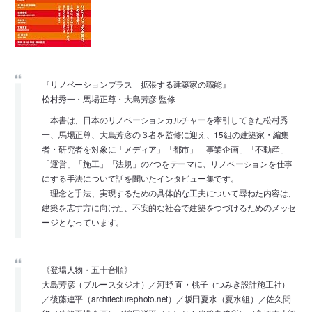
『リノベーションプラス 拡張する建築家の職能』
松村秀一・馬場正尊・大島芳彦 監修
本書は、日本のリノベーションカルチャーを牽引してきた松村秀
一、馬場正尊、大島芳彦の３者を監修に迎え、15組の建築家・編集
者・研究者を対象に「メディア」「都市」「事業企画」「不動産」
「運営」「施工」「法規」の7つをテーマに、リノベーションを仕事
にする手法について話を聞いたインタビュー集です。
理念と手法、実現するための具体的な工夫について尋ねた内容は、
建築を志す方に向けた、不安的な社会で建築をつづけるためのメッセ
ージとなっています。
《登場人物・五十音順》
大島芳彦（ブルースタジオ）／河野 直・桃子（つみき設計施工社）
／後藤連平（architecturephoto.net）／坂田夏水（夏水組）／佐久間