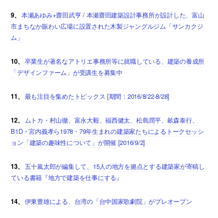
9、
本瀬あゆみ+齋田武亨 / 本瀬齋田建築設計事務所が設計した、富山
市まちなか賑わい広場に設置された木製ジャングルジム「サンカクジ
ム」
10、
卒業生が著名なアトリエ事務所等に就職している、建築の養成所
「デザインファーム」が受講生を募集中
11、
最も注目を集めたトピックス [期間：2016/8/22-8/28]
12、
ムトカ・村山徹、富永大毅、福西健太、松島潤平、畝森泰行、
B1D・宮内義孝ら1978・79年生まれの建築家たちによるトークセッシ
ョン「建築の趣味性について」が開催 [2016/9/2]
13、
五十嵐太郎が編集して、15人の地方を拠点とする建築家が寄稿し
ている書籍『地方で建築を仕事にする』
14、
伊東豊雄による、台湾の「台中国家歌劇院」がプレオープン