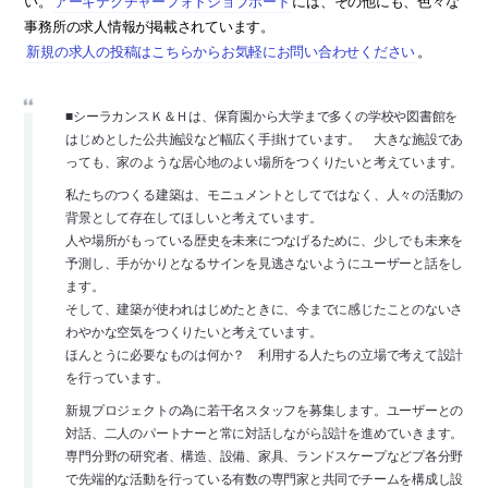
い。
アーキテクチャーフォトジョブボード
には、その他にも、色々な
事務所の求人情報が掲載されています。
新規の求人の投稿はこちらからお気軽にお問い合わせください
。
■シーラカンスＫ＆Ｈは、保育園から大学まで多くの学校や図書館を
はじめとした公共施設など幅広く手掛けています。 大きな施設であ
っても、家のような居心地のよい場所をつくりたいと考えています。
私たちのつくる建築は、モニュメントとしてではなく、人々の活動の
背景として存在してほしいと考えています。
人や場所がもっている歴史を未来につなげるために、少しでも未来を
予測し、手がかりとなるサインを見逃さないようにユーザーと話をし
ます。
そして、建築が使われはじめたときに、今までに感じたことのないさ
わやかな空気をつくりたいと考えています。
ほんとうに必要なものは何か？ 利用する人たちの立場で考えて設計
を行っています。
新規プロジェクトの為に若干名スタッフを募集します。ユーザーとの
対話、二人のパートナーと常に対話しながら設計を進めていきます。
専門分野の研究者、構造、設備、家具、ランドスケープなどプ各分野
で先端的な活動を行っている有数の専門家と共同でチームを構成し設