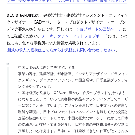
アーキテクチャーフォトジョブボードに新しい情報が追加されました
BES BRANDINGの、建築設計士・建築設計アシスタント・グラフィッ
クデザイナー・CADオペレーター・プロダクトデザイナー・オープン
デスク募集のお知らせです。詳しくは、
ジョブボードの当該ページ
に
てご確認ください。
アーキテクチャーフォトジョブボード
には、その
他にも、色々な事務所の求人情報が掲載されています。
新規の求人の投稿はこちらからお気軽にお問い合わせください
。
中国１３億人に向けてデザインする
事業内容は、建築設計、都市計画、インテリアデザイン、グラフィッ
クデザイン、プロダクツデザイン、中国企業や、日系企業ブランディ
ングをやっています。
中国は経済が発展し、OEMの生産から、自身のブランドを持つよう
になりました。そういったお客様の商品をブランディングしてユーザ
ーに繋ぐことをしています。デザインを通して、日中文化への豊富な
理解を基礎に、日中プロジェクトのマネジメントを通じて文化交流と
企業の協働をサポートします。中国の巨大なマーケットに対して日本
の洗練された技術・文化を紹介し、日本企業の中国市場参入の促進に
貢献したいと考えます。日本にいては経験できない仕事がたくさんあ