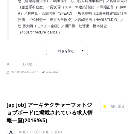
悠（建築再構企画）／嶋田洋平（らいおん建築事務所）／高橋寿太郎
（創造系不動産）／長坂 常（スキーマ建築計画）／馬場正尊（Open
A）／林厚見・宮部浩幸（SPEAC）／坂東幸輔（坂東幸輔建築設計事
務所）／松村秀一（東京大学教授）／宮崎晃吉（HAGI STUDIO）／
連 勇太朗（モクチン企画）／彌田徹、辻琢磨、橋本健史
（403architecture [dajiba]）
続きを読む
SHARE
2016.09.05 Mon 14:55
permalink
[ap job] アーキテクチャーフォトジ
AP JOB
ョブボードに掲載されている求人情
報一覧(2016/9/5)
ARCHITECTURE
JOB
|