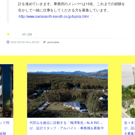
計を進めていきます。事務所のメンバーは15名、これまでの経験を
生かして一緒に仕事をしてくださる方を募集しています。
http://www.coelacanth-kandh.co.jp/topics.html
AP JOB
2016.09.05 Mon 20:58
permalink
ッフ同
代官山を拠点に活動する「梅澤竜也 / ALA INC.」
佐々木慧
が、設計スタッフ・アルバイト・事務職を募集中
が、設
（経験
を募集