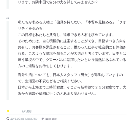
ります。お隣中国で自分の力を試してみませんか？
私たちが求める人材は「偏見を持たない」「本質を見極める」「クオ
リティを高める」
この目標を私たちと共有し、追求できる人材を求めています。
そのためには、自ら積極的に提案することができ、目指すべき方向を
共有し、お客様を満足させること、携わった仕事が社会的にも評価さ
れる、このような環境を創ることが大切だと考えています。日本とは
違う環境の中で、グローバルに活躍したいという情熱にあふれている
方のご連絡をお待ちしております。
海外生活についても、日本人スタッフ（男女）が常勤していますの
で、生活面の不安などもご相談ください。
日本から上海まで二時間程度、そこから新幹線で２５分程度です。大
阪から東京や福岡に行くのとあまり変わりません。
AP JOB
2016.09.05 Mon 17:57
permalink