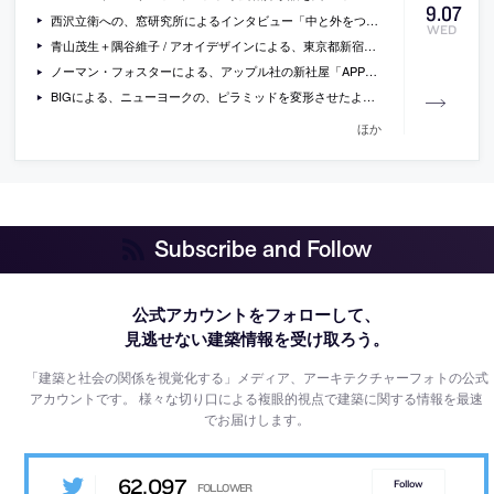
9
.
07
西沢立衛への、窓研究所によるインタビュー「中と外をつなげる窓」
WED
青山茂生＋隅谷維子 / アオイデザインによる、東京都新宿区の、マンションの住戸の改修「h20e」
ノーマン・フォスターによる、アップル社の新社屋「APPLE CAMPUS 2」の2016年9月の建設の様子をドローンで撮影した動画
BIGによる、ニューヨークの、ピラミッドを変形させたような形状で中庭を持つ集合住宅「Via 57 West」の写真など
ほか
Subscribe and Follow
公式アカウントをフォローして、
見逃せない建築情報を受け取ろう。
「建築と社会の関係を視覚化する」メディア、アーキテクチャーフォトの公式
アカウントです。
様々な切り口による複眼的視点で建築に関する情報を最速
でお届けします。
62,097
Follow