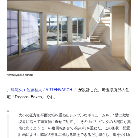
photo©yutaka suzuki
川島範久＋佐藤桂火 / ARTENVARCH
が設計した、埼玉県所沢の住
宅「Diagonal Boxes」です。
大小の正方形平面の箱を重ねたシンプルなボリュームを、1階は敷地
境界に沿って南東側に寄せて配置し、その上にリビングの大開口が真
南に向くように、45度回転させて2階の箱を重ねた。この形状・配置
計画により、隣家の敷地に落ちる影をできるだけ減らし、風を受け渡