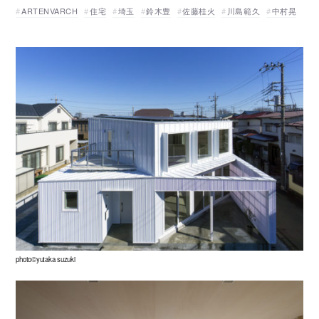
ARTENVARCH
住宅
埼玉
鈴木豊
佐藤桂火
川島範久
中村晃
photo©yutaka suzuki