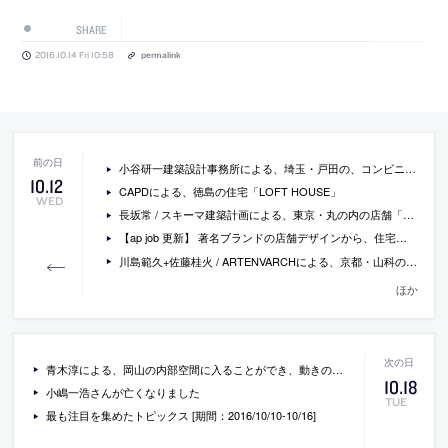
SHARE
2016.10.14 Fri 10:58
permalink
小谷研一建築設計事務所による、埼玉・戸田の、コンビニを子ども用施設に転用した『子どもサポートプロジェクト笹目「子どもの家」』の内覧会が開催 [2016/10/23]
10
.
12
CAPDによる、徳島の住宅「LOFT HOUSE」
WED
長坂常 / スキーマ建築計画による、東京・丸の内の店舗「DESCENTE BLANC 丸の内」
【ap job 更新】 著名ブランドの店舗デザインから、住宅・ビル改修まで幅広く手掛ける(株)アトリエBLUEが、設計スタッフ(正社員)を募集中
川島範久+佐藤桂火 / ARTENVARCHによる、京都・山科の住宅「京都の三段屋根」
ほか
青木淳による、岡山の内部空間に入ることができ、動きのあるパヴィリオン「A&A TUBE」の動画など
10
.
18
小嶋一浩さんが亡くなりました
TUE
最も注目を集めたトピックス [期間：2016/10/10-10/16]