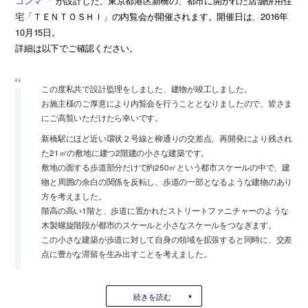
コンマ
が設計した、東京都港区新橋の、都市に開かれた店舗併用住
宅「ＴＥＮＴＯＳＨＩ」の内覧会が開催されます。開催日は、2016年
10月15日。
詳細は以下でご確認ください。
この度私共で設計監理をしました、建物が竣工しました。
お施主様のご厚意により内覧会を行うこととなりましたので、皆さま
にご高覧いただけたら幸いです。
新橋駅にほど近い環状２号線と柳通りの交差点、再開発により残され
た21㎡の敷地に建つ2階建の小さな建築です。
敷地の面する歩道部分だけで約250㎡という都市スケールの中で、建
物と周囲の余白の関係を反転し、歩道の一部となるような建物のあり
方を考えました。
階高の高い1階と、歩道に置かれたストリートファニチャーのような
木製螺旋階段が都市のスケールと小さなスケールをつなぎます。
この小さな建築が歩道に対して自身の領域を拡張すると同時に、交差
点に豊かな滞留を生み出すことを考えました。
続きを読む