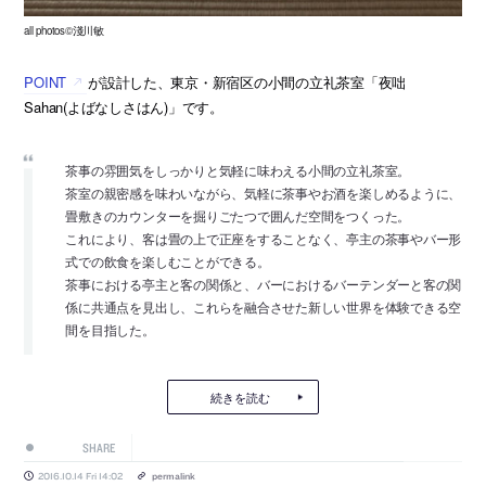
all photos©淺川敏
POINT
が設計した、東京・新宿区の小間の立礼茶室「夜咄
Sahan(よばなしさはん)」です。
茶事の雰囲気をしっかりと気軽に味わえる小間の立礼茶室。
茶室の親密感を味わいながら、気軽に茶事やお酒を楽しめるように、
畳敷きのカウンターを掘りごたつで囲んだ空間をつくった。
これにより、客は畳の上で正座をすることなく、亭主の茶事やバー形
式での飲食を楽しむことができる。
茶事における亭主と客の関係と、バーにおけるバーテンダーと客の関
係に共通点を見出し、これらを融合させた新しい世界を体験できる空
間を目指した。
続きを読む
SHARE
2016.10.14 Fri 14:02
permalink