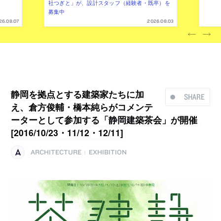
社つぎと」が、設計スタッフ（経験者・既卒）を
募集中
26.08.07
2026.08.03
静岡を拠点とする建築家たちに加
SHARE
え、倉方俊輔・橋本純らがコメンテ
ーターとして参加する「静岡建築茶会」が開催
[2016/10/23・11/12・12/11]
ARCHITECTURE
EXHIBITION
|