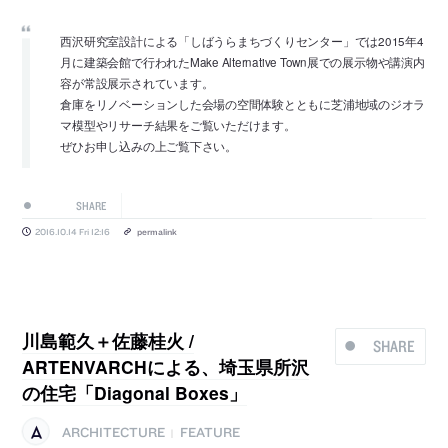
西沢研究室設計による「しばうらまちづくりセンター」では2015年4
月に建築会館で行われたMake Alternative Town展での展示物や講演内
容が常設展示されています。
倉庫をリノベーションした会場の空間体験とともに芝浦地域のジオラ
マ模型やリサーチ結果をご覧いただけます。
ぜひお申し込みの上ご覧下さい。
SHARE
2016.10.14 Fri 12:16
permalink
川島範久＋佐藤桂火 /
SHARE
ARTENVARCHによる、埼玉県所沢
の住宅「Diagonal Boxes」
ARCHITECTURE
FEATURE
|