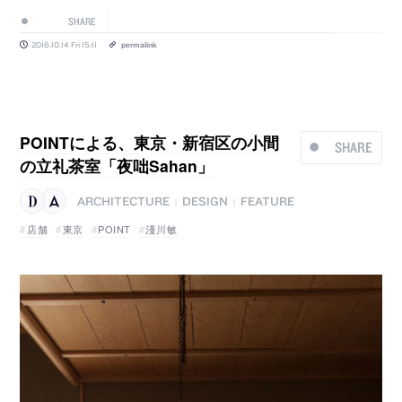
SHARE
2016.10.14 Fri 15:11
permalink
POINTによる、東京・新宿区の小間
SHARE
の立礼茶室「夜咄Sahan」
ARCHITECTURE
DESIGN
FEATURE
|
|
店舗
東京
POINT
淺川敏