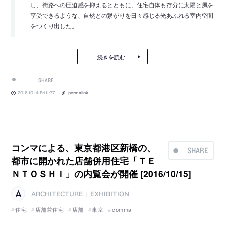
し、街路への圧迫感を抑えるとともに、住宅自体も存分に太陽と風を
享受できるような、自然との繋がりを日々感じる光あふれる室内空間
をつくり出した。
続きを読む
SHARE
2016.10.14 Fri 11:37
permalink
コンマによる、東京都港区新橋の、
SHARE
都市に開かれた店舗併用住宅「ＴＥ
ＮＴＯＳＨＩ」の内覧会が開催 [2016/10/15]
ARCHITECTURE
EXHIBITION
|
住宅
店舗兼住宅
店舗
東京
comma