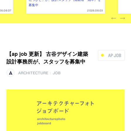
募集中
26.08.07
2026.08.03
【ap job 更新】 古谷デザイン建築
AP JOB
設計事務所が、スタッフを募集中
ARCHITECTURE
JOB
|