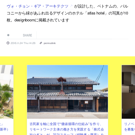
ヴォ・チョン・ギア・アーキテクツ
が設計した、ベトナムの、バル
コニーから緑があふれ出るデザインのホテル「atlas hotel」の写真が10
枚。designboomに掲載されています
SHARE
2016.11.24 Thu 14:26
permalink
社」
古民家を軸に全国で“価値循環の仕組み”を作り、
リノベ
年新卒）
リモートワーク主体の働き方を実践する「株式会
を募集
社つぎと」が、設計スタッフ（経験者・既卒）を