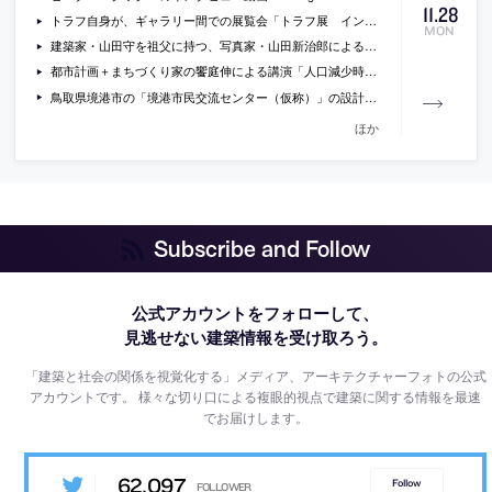
11
.
28
トラフ自身が、ギャラリー間での展覧会「トラフ展 インサイド・アウト」を解説している動画
MON
建築家・山田守を祖父に持つ、写真家・山田新治郎による、山田守の建築をテーマにした写真作品
都市計画＋まちづくり家の饗庭伸による講演「人口減少時代をデザインする都市計画／都市をたたむ」の動画
鳥取県境港市の「境港市民交流センター（仮称）」の設計者に選ばれた、石本建築・桑本総合設計共同企業体の提案書
ほか
Subscribe and Follow
公式アカウントをフォローして、
見逃せない建築情報を受け取ろう。
「建築と社会の関係を視覚化する」メディア、アーキテクチャーフォトの公式
アカウントです。
様々な切り口による複眼的視点で建築に関する情報を最速
でお届けします。
62,097
Follow