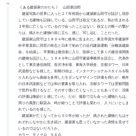
《 ある建築家のかたち 》 山田新治郎
建築写真の世界に入った２７年程前から建築家山田守が設計し現存
している建物を記録している。山田守は祖父であるが、私が生まれる
３年前に亡くなっているので会ったことはない。祖父との唯一の繋が
りは、残された建物の前に立ち、感じ、写し込む、ことだった。
建築家山田守は１８９４年に岐阜に生まれた。東京帝国大学建築学
科卒業直前に同窓の有志と日本で初めての近代建築運動「分離派建築
会」を結成し、卒業後は逓信省に入り、技師として多くの逓信省関係
の建物を設計した。１９４９年に山田守建築事務所を設立し、代表作
として東京逓信病院、長沢浄水場、東海大学校舎、京都タワー、日本
武道館などを残した。初期の頃は、インターナショナルスタイルを取
り入れながら曲線を多用したモダンなデザインで評価を得たが、晩年
の日本武道館などでは和の要素を取り入れ、京都タワーでは景観問題
で批判を受けるなど、そのすぐ後に亡くなったこともあってか、没後
の評価は微妙だと感じていた。だが、撮影で立ち会った建物たちは、
周りの風景に馴染み、時が経つことで評価も変わり、人々にいとしま
れているのを感じた。
建築家が亡くなってから５０年が経ったが、残された建物たちはそ
れぞれしなやかに生き続け、建築家も思っていなかった表情を見せて
いるのではないだろうか。
カラー、モノクロ ５６点