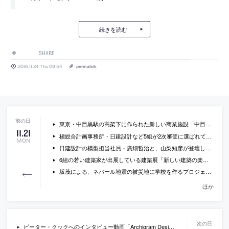
続きを読む
SHARE
2016.11.24 Thu 09:54
permalink
東京・中目黒駅の高架下に作られた新しい商業施設「中目黒高架下」の写真とレポート
11
.
21
槇総合計画事務所・日建設計など5組が2次審査に選ばれている「（仮称）大阪新美術館」の公開プレゼンテーションが開催 [2017/2/2]
MON
日建設計の模型担当社員・廣畑哲治と、山梨知彦が登壇したイベント「日建設計はなぜ、建築模型をつくってきたか」のレポート記事
6組の若い建築家が出展している建築展「新しい建築の楽しさ 2016：前期」の会場写真
坂茂による、ネパール地震の被災地に学校を作るプロジェクト「ネパール地震/ クムジュン・スクール・プロジェクト」の概要など
ほか
ピーター・クックへのインタビュー動画「Archigram Designs Were Always Meant to Be Built」