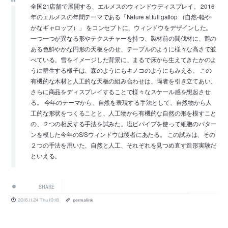
全国21店舗で展開する、エルメスのウィンドウディスプレイ。 2016
年のエルメスの年間テーマである「Nature at full gallop （自然‐軽や
かなギャロップ）」 をコンセプトに、ウィンドウをデザインした。
一つ一つが異なる形やテクスチャーを持つ、製材前の間伐材に、艶の
ある色鮮やかな円形の天板をのせ、テーブルのように様々な高さで並
べている。雪をイメージした背景に、まるで床から生えてきたかのよ
うに群生する様子は、森のようにもキノコのようにもみえる。 この
有機的な木材と人工的な天板の組み合わせは、両者を引き立てあい、
さらに商品をディスプレイすることで様々なスケール感を想起させ
る。 今年のテーマから、自然を表現する手法として、自然物から人
工的な形状をつくることと、人工物から有機的な自然の形を模すこと
の、２つの相反する手法を試みた。塩ビパイプを使って細胞のパター
ンを模した今年のS/Sウィンドウは後者にあたる。 この試みは、その
２つの手法を用いた、自然と人工、それぞれを見つめ直す造形実験だ
といえる。
SHARE
2016.11.24 Thu 10:18
permalink