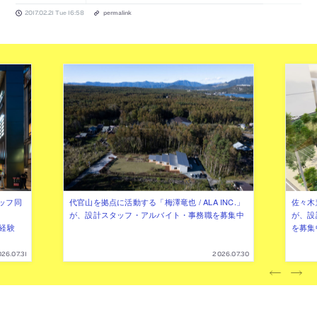
2017.02.21 Tue 16:58
permalink
ッフ同
代官山を拠点に活動する「梅澤竜也 / ALA INC.」
佐々木慧
が、設計スタッフ・アルバイト・事務職を募集中
が、設
（経験
を募集
26.07.31
2026.07.30