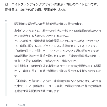
は、エイトブランディングデザインの東京・青山のエイトビルです。
開催日は、2017年3月24日。要事前申し込み。
問題物件の駆け込み寺 ⁉︎ 有効活用の道筋を見つけ出す。
衣食住というように、私たちの生活の一部である建築物が違法かどう
かを普段考える人は少ないかもしれません。
ところが昨今、構造計算書偽造問題などのニュースがきっかけとな
り、建物に関するコンプライアンスの意識が高まってきています。
「建物の再生」と聞くと、リノベーションなどを思い浮かべますが、
建築再構企画の佐久間氏が取り組むのは、「建物の適法性の確保」。
保有・入居する建物が、適法なのか、違法なのか。
佐久間氏は、建物の価値や事業のスタートに大きな影響を与える問題
から、建物を長く、有効に活用する道筋を見つける支援をされていま
す。
「不動産」と言われるように、建築物は動かないものと考えられてき
た中で、モノ（建築物）、コト（事業）の両方において様々な建築物
を動かす佐久間氏の活動に迫ります！
SHARE