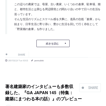
この辺りの農家では、母屋、古い裏家、いくつかの倉庫、駐車場、畑
と、都市生活とは異なる周辺環境との関わり合いの中で日々の生活を
送っています。
そんな生活のリズムとスケール感を大事に、道具の住処「倉庫」から
始まり、日常生活に寄り添い、豊かに生活を回して行く存在として
「野菜畑の倉庫」を作りました。
続きを読む
SHARE
2017.02.21 Tue 10:53
permalink
著名建築家のインタビューも多数収
SHARE
録した、『GA JAPAN 145（特集：
建築にまつわる本の話）』のプレビュー