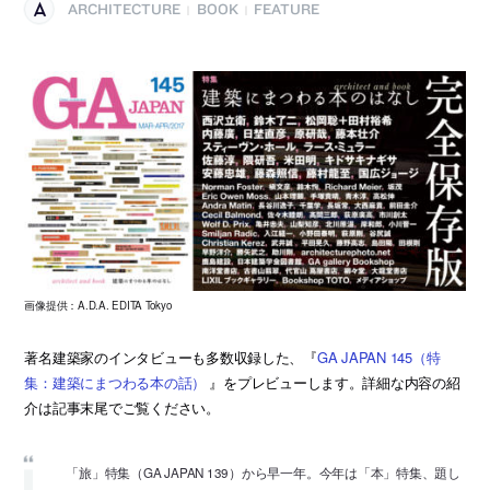
ARCHITECTURE
BOOK
FEATURE
|
|
画像提供：A.D.A. EDITA Tokyo
著名建築家のインタビューも多数収録した、『
GA JAPAN 145（特
集：建築にまつわる本の話）
』をプレビューします。詳細な内容の紹
介は記事末尾でご覧ください。
「旅」特集（GA JAPAN 139）から早一年。今年は「本」特集、題し