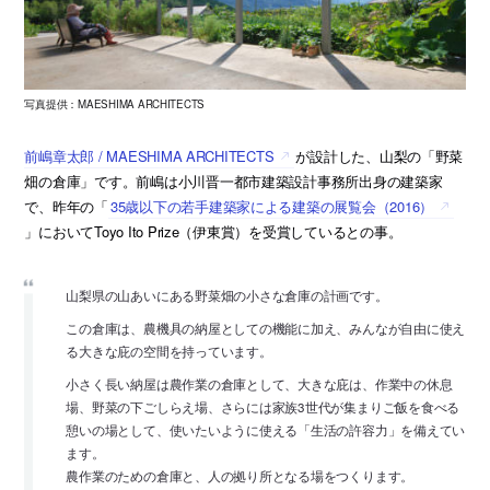
写真提供：MAESHIMA ARCHITECTS
前嶋章太郎 / MAESHIMA ARCHITECTS
が設計した、山梨の「野菜
畑の倉庫」です。前嶋は小川晋一都市建築設計事務所出身の建築家
で、昨年の「
35歳以下の若手建築家による建築の展覧会（2016）
」においてToyo Ito Prize（伊東賞）を受賞しているとの事。
山梨県の山あいにある野菜畑の小さな倉庫の計画です。
この倉庫は、農機具の納屋としての機能に加え、みんなが自由に使え
る大きな庇の空間を持っています。
小さく長い納屋は農作業の倉庫として、大きな庇は、作業中の休息
場、野菜の下ごしらえ場、さらには家族3世代が集まりご飯を食べる
憩いの場として、使いたいように使える「生活の許容力」を備えてい
ます。
農作業のための倉庫と、人の拠り所となる場をつくります。