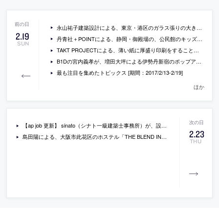
永山祐子建築設計による、東京・港区のガラス張りの大きな吹抜け空間をもつ「西麻布の住宅」の写真
2
.
19
丹青社＋POINTによる、静岡・御殿場の、公民館のキッズスペースを改修するプロジェクト「高根中郷館キッズスペース」
SUN
TAKT PROJECTによる、薄い紙に厚盛り印刷をすることで強度を与え、紙が構造体になるプロダクト「pecopaco」
B1Dの宮内義孝が、増田大坪による伊勢丹新宿のポップアップストアの凄さについて分析しているツイート
最も注目を集めたトピックス [期間：2017/2/13-2/19]
ほか
【ap job 更新】 sinato（シナト一級建築士事務所）が、設計監理スタッフ・オープンデスクを募集中
2
.
23
島田陽による、大阪市此花区のホステル「THE BLEND INN」の内覧会が開催 [2017/2/26]
THU