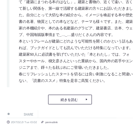
て「建築にまつわる本のはなし」。建築と書物の、近くて遠い、古く
て新しい関係を、第一線で活躍する建築家の方々にお話いただきまし
た。自分にとって大切な本の紹介から、イメージを喚起する本や歴史
書の名著、物質としての本などなど、テーマも様々です。また、建築
家の本棚紹介や、本のある名建築のグラビア、建築書店、古本、ウェ
ブ、中国海賊版事情まで_…_…盛りだくさんの内容です。
本というフレームが建築にどのような可能性を開くのかという話もあ
れば、ブックガイドとしても読んでいただける特集になっています。
建築家50人に必読書を挙げていただいた「本とわたし」では、フォ
スターやホール、槇文彦さんといった重鎮から、国内外の若手やエン
ジニアまで、錚々たる顔ぶれにご登場いただきました。
春にリフレッシュしたスタートを切るには良い刺激になること間違い
ない、「読書のススメ」特集を是非ご高覧ください。
続きを読む
SHARE
2017.02.21 Tue 10:02
permalink