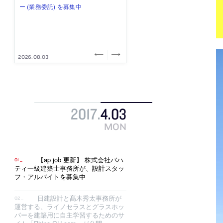
式会社」が、設計スタッフ（経験
み”を作り、リモートワーク主体の働
ー (業務委託) を募集中
け、スタッフ同士で助け合う環境づ
ALA INC.」が、設計スタッフ・アル
者・既卒・2027年新卒）を募集中
き方を実践する「株式会社つぎと」
くりも行う「E.A.S.T.architects」
バイト・事務職を募集中
が、設計スタッフ（経験者・既卒）
が、設計スタッフ（経験者・既卒・
を募集中
2027年新卒）を募集中
2026.08.07
2026.08.03
2026.08.03
2026.07.31
2026.07.30
2017
.
4
.
03
MON
【ap job 更新】 株式会社バハ
ティ一級建築士事務所が、設計スタッ
フ・アルバイトを募集中
日建設計と髙木秀太事務所が
運営する、ライノセラスとグラスホッ
パーを建築用に自主学習するためのサ