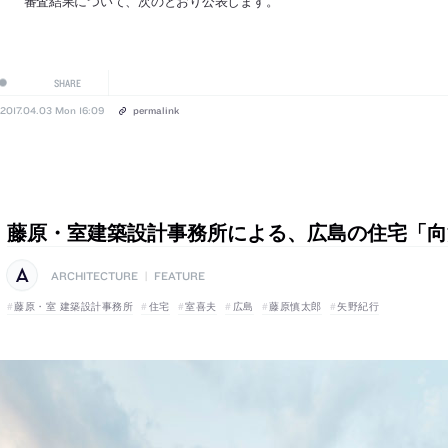
審査結果について、次のとおり公表します。
SHARE
2017.04.03 Mon 16:09
permalink
藤原・室建築設計事務所による、広島の住宅「向
ARCHITECTURE
|
FEATURE
藤原・室 建築設計事務所
住宅
室喜夫
広島
藤原慎太郎
矢野紀行