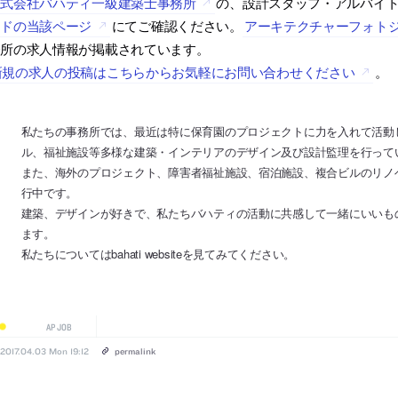
株式会社バハティ一級建築士事務所
の、設計スタッフ・アルバイ
ードの当該ページ
にてご確認ください。
アーキテクチャーフォト
務所の求人情報が掲載されています。
新規の求人の投稿はこちらからお気軽にお問い合わせください
。
私たちの事務所では、最近は特に保育園のプロジェクトに力を入れて活動
ル、福祉施設等多様な建築・インテリアのデザイン及び設計監理を行って
また、海外のプロジェクト、障害者福祉施設、宿泊施設、複合ビルのリノ
行中です。
建築、デザインが好きで、私たちバハティの活動に共感して一緒にいいも
ます。
私たちについてはbahati websiteを見てみてください。
AP JOB
2017.04.03 Mon 19:12
permalink