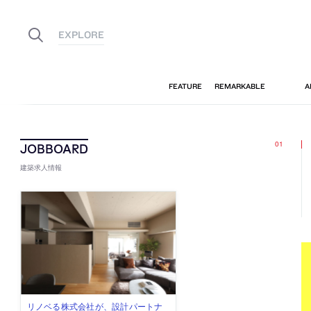
建築求人情報
佐々木慧が主宰する「axonometric株
古民家を軸に全国で“価値循環の仕組
リノベる株式会社が、設計パートナ
社会への影響力のある建築を手掛
代官山を拠点に活動する「梅澤竜也 /