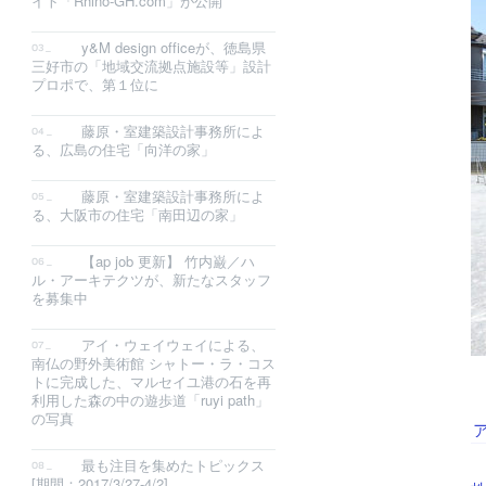
イト「Rhino-GH.com」が公開
y&M design officeが、徳島県
三好市の「地域交流拠点施設等」設計
プロポで、第１位に
藤原・室建築設計事務所によ
る、広島の住宅「向洋の家」
藤原・室建築設計事務所によ
る、大阪市の住宅「南田辺の家」
【ap job 更新】 竹内巌／ハ
ル・アーキテクツが、新たなスタッフ
を募集中
アイ・ウェイウェイによる、
南仏の野外美術館 シャトー・ラ・コス
トに完成した、マルセイユ港の石を再
利用した森の中の遊歩道「ruyi path」
の写真
最も注目を集めたトピックス
[期間：2017/3/27-4/2]