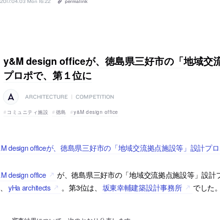
2017.04.03 Mon 16:22
permalink
y&M design officeが、徳島県三好市の「地
プロポで、第１位に
ARCHITECTURE
|
COMPETITION
コミュニティ施設
徳島
y&M design office
&M design officeが、徳島県三好市の「地域交流拠点施設等」設計
M design office
が、徳島県三好市の「地域交流拠点施設等」設計
は、
yHa architects
。第3位は、
坂東幸輔建築設計事務所
でした